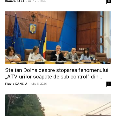
Bianca SARA
-
iulie 26, 2026
0
Stelian Dolha despre stoparea fenomenului
„ATV-urilor scăpate de sub control” din...
Flavia DANCIU
-
iulie 8, 2026
1