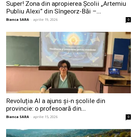
Super! Zona din apropierea Școlii „Artemiu
Publiu Alexi” din Sîngeorz-Băi –...
Bianca SARA
-
aprilie 19, 2026
0
Revoluția AI a ajuns și-n școlile din
provincie: o profesoară din...
Bianca SARA
-
aprilie 15, 2026
0