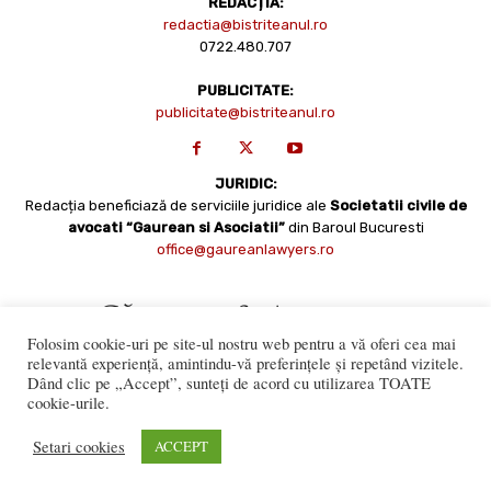
REDACȚIA:
redactia@bistriteanul.ro
0722.480.707
PUBLICITATE:
publicitate@bistriteanul.ro
JURIDIC:
Redacția beneficiază de serviciile juridice ale
Societatii civile de
avocati “Gaurean si Asociatii”
din Baroul Bucuresti
office@gaureanlawyers.ro
Folosim cookie-uri pe site-ul nostru web pentru a vă oferi cea mai
relevantă experiență, amintindu-vă preferințele și repetând vizitele.
Dând clic pe „Accept”, sunteți de acord cu utilizarea TOATE
cookie-urile.
Reproducerea totală sau parțială a materialelor este permisă
numai cu acordul expres al Bistriteanul.Ro. © Copyright 2008 -
Setari cookies
ACCEPT
2021 Bistrițeanul.ro
Made with ♥ by
201.ro