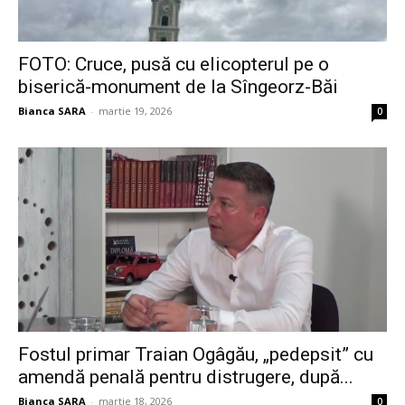
FOTO: Cruce, pusă cu elicopterul pe o
biserică-monument de la Sîngeorz-Băi
Bianca SARA
-
martie 19, 2026
0
Fostul primar Traian Ogâgău, „pedepsit” cu
amendă penală pentru distrugere, după...
Bianca SARA
-
martie 18, 2026
0