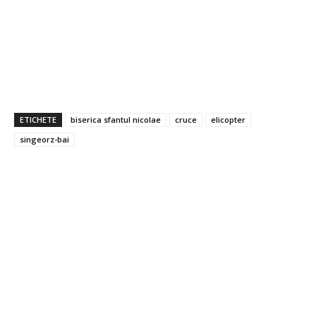
ETICHETE
biserica sfantul nicolae
cruce
elicopter
singeorz-bai