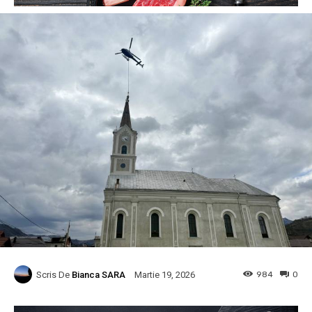
Scris De
Bianca SARA
984
0
Martie 19, 2026