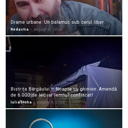
Drame urbane: Un balamuc sub cerul liber
Redactia
-
august 8, 2026
Bistrița Bârgăului – Noapte cu ghinion: Amendă
de 6.000 de lei, iar lemnul confiscat!
Iulia Hoha
-
august 8, 2026