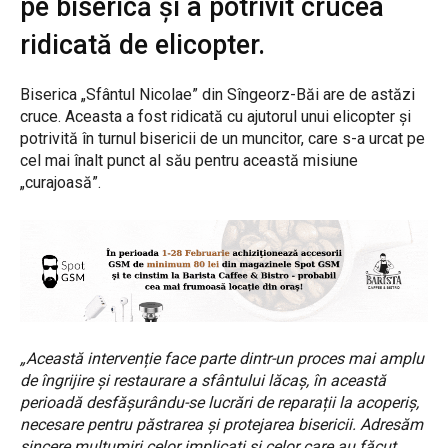
pe biserică și a potrivit crucea
ridicată de elicopter.
Biserica „Sfântul Nicolae” din Sîngeorz-Băi are de astăzi
cruce. Aceasta a fost ridicată cu ajutorul unui elicopter și
potrivită în turnul bisericii de un muncitor, care s-a urcat pe
cel mai înalt punct al său pentru această misiune
„curajoasă”.
„Această intervenție face parte dintr-un proces mai amplu
de îngrijire și restaurare a sfântului lăcaș, în această
perioadă desfășurându-se lucrări de reparații la acoperiș,
necesare pentru păstrarea și protejarea bisericii. Adresăm
sincere mulțumiri celor implicați și celor care au făcut