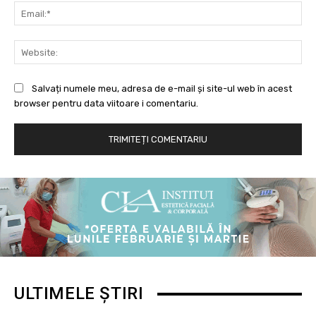
Ema
Web
Salvați numele meu, adresa de e-mail și site-ul web în acest
browser pentru data viitoare i comentariu.
ULTIMELE ȘTIRI