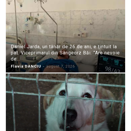
Daniel Jarda, un tânăr de 26 de ani, e țintuit la
pat. Viceprimarul din Sângeorz Băi: ”Are nevoie
de...
Flavia DANCIU
-
august 7, 2026