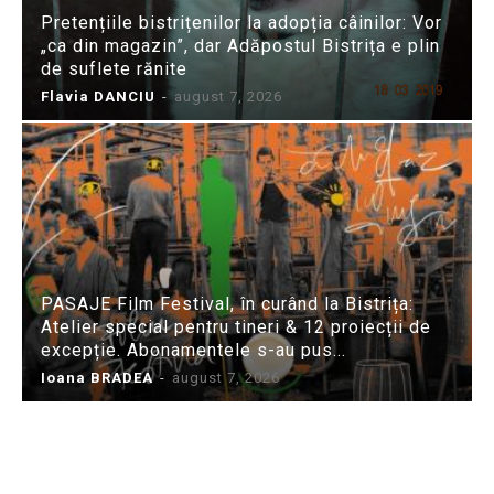
Pretențiile bistrițenilor la adopția câinilor: Vor
„ca din magazin”, dar Adăpostul Bistrița e plin
de suflete rănite
Flavia DANCIU
-
august 7, 2026
PASAJE Film Festival, în curând la Bistrița:
Atelier special pentru tineri & 12 proiecții de
excepție. Abonamentele s-au pus...
Ioana BRADEA
-
august 7, 2026