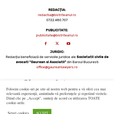
REDACȚIA:
redactia@bistriteanul.ro
0722.480.707
PUBLICITATE:
publicitate@bistriteanul.ro
JURIDIC:
Redacția beneficiază de serviciile juridice ale
Societatii civile de
avocati “Gaurean si Asociatii”
din Baroul Bucuresti
office@gaureanlawyers.ro
Folosim cookie-uri pe site-ul nostru web pentru a vă oferi cea mai
relevantă experiență, amintindu-vă preferințele și repetând vizitele.
Dând clic pe „Accept”, sunteți de acord cu utilizarea TOATE
cookie-urile.
Reproducerea totală sau parțială a materialelor este permisă
numai cu acordul expres al Bistriteanul.Ro. © Copyright 2008 -
Setari cookies
ACCEPT