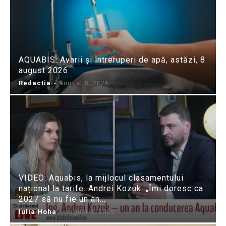
AQUABIS: Avarii și întreruperi de apă, astăzi, 8
august 2026
Redactia
-
august 8, 2026
VIDEO: Aquabis, la mijlocul clasamentului
național la tarife. Andrei Kozuk: „Îmi doresc ca
2027 să nu fie un an...
Iulia Hoha
-
august 8, 2026