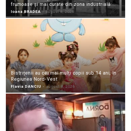
frumoase și mai curate din zona industrială:...
Ioana BRADEA
-
august 8, 2026
Bistrițenii au cei mai mulți copii sub 14 ani, în
Regiunea Nord-Vest
Flavia DANCIU
-
august 8, 2026