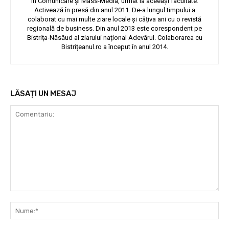
în Comunicare și Mass-Media, urmat la aceeași facultate.
Activează în presă din anul 2011. De-a lungul timpului a
colaborat cu mai multe ziare locale și câțiva ani cu o revistă
regională de business. Din anul 2013 este corespondent pe
Bistrița-Năsăud al ziarului național Adevărul. Colaborarea cu
Bistrițeanul.ro a început în anul 2014.
LĂSAȚI UN MESAJ
Comentariu:
Nu