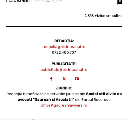
Flavia DANCIU
-
octombrie 30, 2021
0
2.838 vizitatori online
REDACȚIA:
redactia@bistriteanul.ro
0722.480.707
PUBLICITATE:
publicitate@bistriteanul.ro
JURIDIC:
Redacția beneficiază de serviciile juridice ale
Societatii civile de
avocati “Gaurean si Asociatii”
din Baroul Bucuresti
office@gaureanlawyers.ro