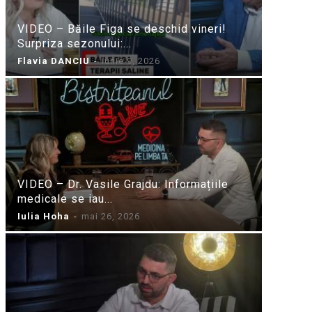
VIDEO – Băile Figa se deschid vineri!
Surpriza sezonului:...
Flavia DANCIU
-
iunie 9, 2026
VIDEO – Dr. Vasile Grajdu: Informațiile
medicale se iau...
Iulia Hoha
-
mai 26, 2026