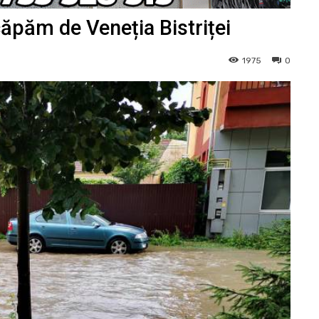
căpăm de Veneția Bistriței
1975
0