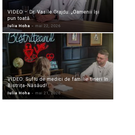
VIDEO – Dr. Vasile Grajdu: „Oamenii își
pun toată...
Iulia Hoha
-
mai 22, 2026
VIDEO: Suflu de medici de familie tineri în
Bistrița-Năsăud!...
Iulia Hoha
-
mai 21, 2026