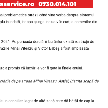
e mai problematice străzi, când vine vorba despre sistemul
plu inundată, iar apa ajunge inclusiv în curțile oamenilor din
2021. Pe perioada derulării lucrărilor există restricții de
 străzile Mihai Viteazu și Victor Babeș a fost amplasată
rc a promis că lucrările vor fi gata la finele anului.
crările de pe strada Mihai Viteazu. Astfel, Bistrița scapă de
de un consilier, legat de altă zonă care dă bătăi de cap la