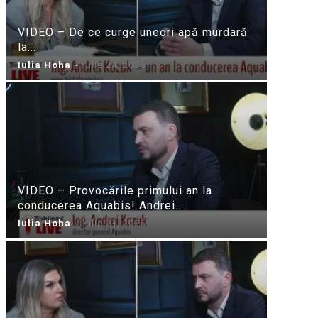
VIDEO – De ce curge uneori apă murdară
la...
Iulia Hoha
-
iulie 24, 2026
VIDEO – Provocările primului an la
conducerea Aquabis! Andrei...
Iulia Hoha
-
iulie 21, 2026