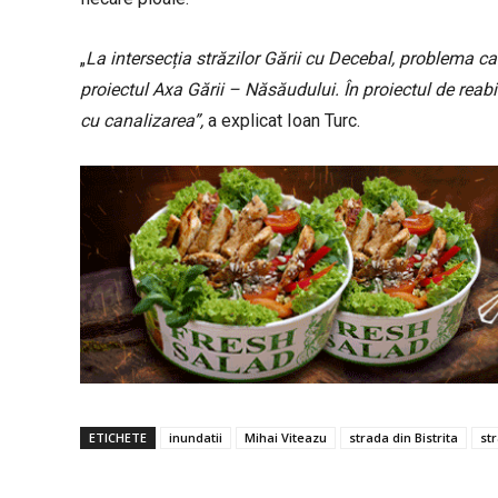
„
La intersecția străzilor Gării cu Decebal, problema can
proiectul Axa Gării – Năsăudului. În proiectul de reabi
cu canalizarea”,
a explicat Ioan Turc.
ETICHETE
inundatii
Mihai Viteazu
strada din Bistrita
st