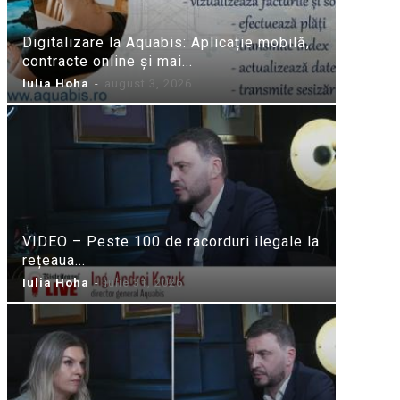
Digitalizare la Aquabis: Aplicație mobilă,
contracte online și mai...
Iulia Hoha
-
august 3, 2026
VIDEO – Peste 100 de racorduri ilegale la
rețeaua...
Iulia Hoha
-
iulie 31, 2026