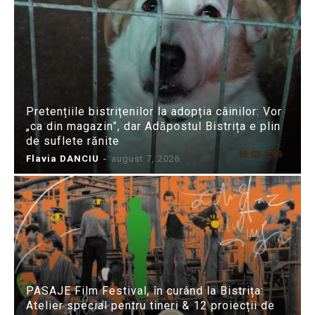
Pretențiile bistrițenilor la adopția câinilor: Vor
„ca din magazin”, dar Adăpostul Bistrița e plin
de suflete rănite
Flavia DANCIU
-
august 7, 2026
PASAJE Film Festival, în curând la Bistrița:
Atelier special pentru tineri & 12 proiecții de