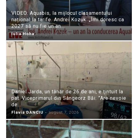
VIDEO: Aquabis, la mijlocul clasamentului
național la tarife. Andrei Kozuk: „Îmi doresc ca
2027 să nu fie un an...
Iulia Hoha
-
august 8, 2026
Daniel Jarda, un tânăr de 26 de ani, e țintuit la
pat. Viceprimarul din Sângeorz Băi: ”Are nevoie
de...
Flavia DANCIU
-
august 7, 2026