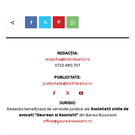
REDACȚIA:
redactia@bistriteanul.ro
0722.480.707
PUBLICITATE:
publicitate@bistriteanul.ro
JURIDIC:
Redacția beneficiază de serviciile juridice ale
Societatii civile de
avocati “Gaurean si Asociatii”
din Baroul Bucuresti
office@gaureanlawyers.ro