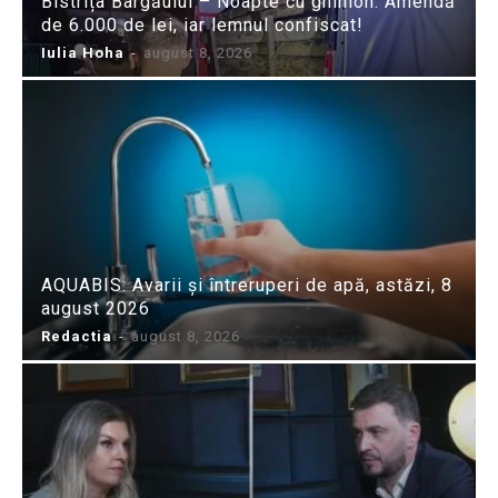
Bistrița Bârgăului – Noapte cu ghinion: Amendă
de 6.000 de lei, iar lemnul confiscat!
Iulia Hoha
-
august 8, 2026
AQUABIS: Avarii și întreruperi de apă, astăzi, 8
august 2026
Redactia
-
august 8, 2026