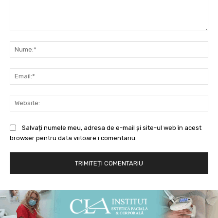
Comentariu:
Nu
Ema
Web
Salvați numele meu, adresa de e-mail și site-ul web în acest
browser pentru data viitoare i comentariu.