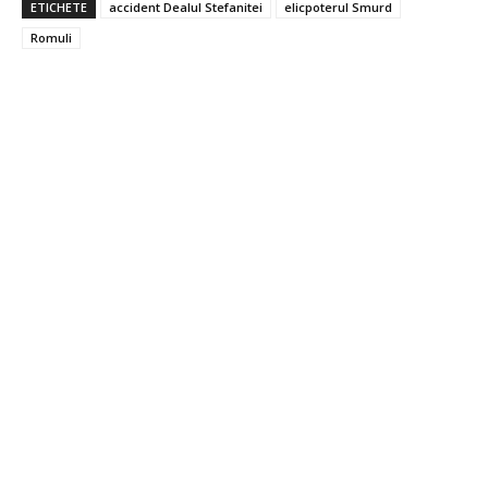
ETICHETE
accident Dealul Stefanitei
elicpoterul Smurd
Romuli