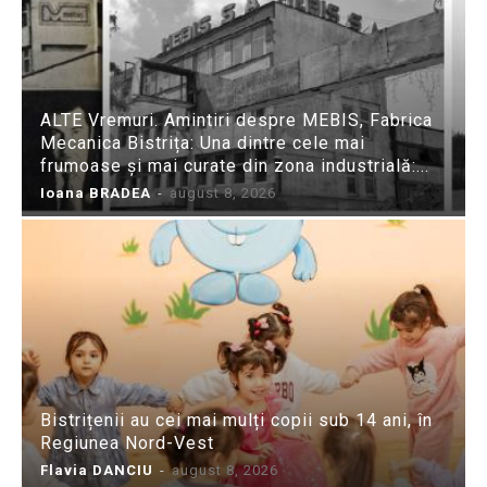
ALTE Vremuri. Amintiri despre MEBIS, Fabrica
Mecanica Bistrița: Una dintre cele mai
frumoase și mai curate din zona industrială:...
Ioana BRADEA
-
august 8, 2026
Bistrițenii au cei mai mulți copii sub 14 ani, în
Regiunea Nord-Vest
Flavia DANCIU
-
august 8, 2026