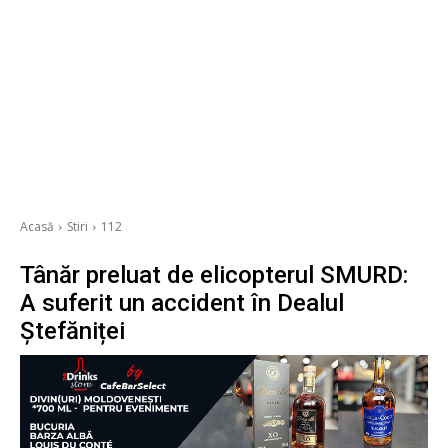
Acasă
Stiri
112
Tânăr preluat de elicopterul SMURD:
A suferit un accident în Dealul
Ștefăniței