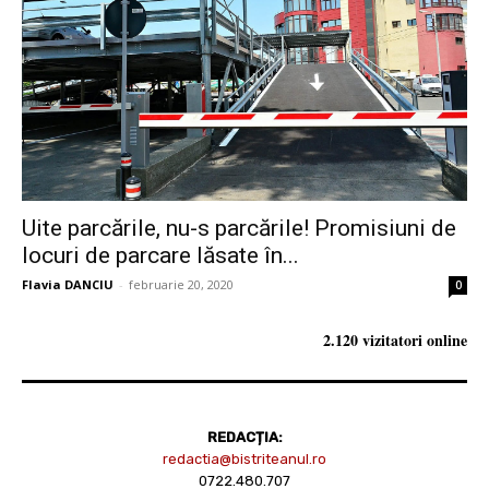
Uite parcările, nu-s parcările! Promisiuni de
locuri de parcare lăsate în...
Flavia DANCIU
-
februarie 20, 2020
0
2.120 vizitatori online
REDACȚIA:
redactia@bistriteanul.ro
0722.480.707