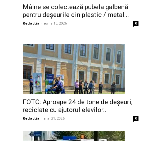
Mâine se colectează pubela galbenă
pentru deșeurile din plastic / metal...
Redactia
-
iunie 16, 2026
0
FOTO: Aproape 24 de tone de deșeuri,
reciclate cu ajutorul elevilor...
Redactia
-
mai 31, 2026
0