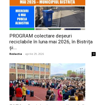
PROGRAM colectare deșeuri
reciclabile în luna mai 2026, în Bistrița
și...
Redactia
-
aprilie 29, 2026
0