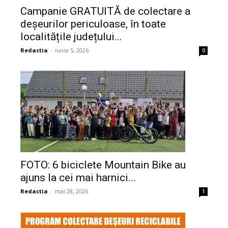
Campanie GRATUITĂ de colectare a
deșeurilor periculoase, în toate
localitățile județului...
Redactia
-
iunie 5, 2026
0
FOTO: 6 biciclete Mountain Bike au
ajuns la cei mai harnici...
Redactia
-
mai 28, 2026
1