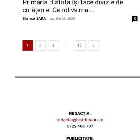
Primăria Bistrița își face divizie de
curățenie. Ce rol va mai...
Bianca SARA
-
aprilie 28, 2026
0
...
1
2
3
17
REDACȚIA:
redactia@bistriteanul.ro
0722.480.707
PUBLICITATE: