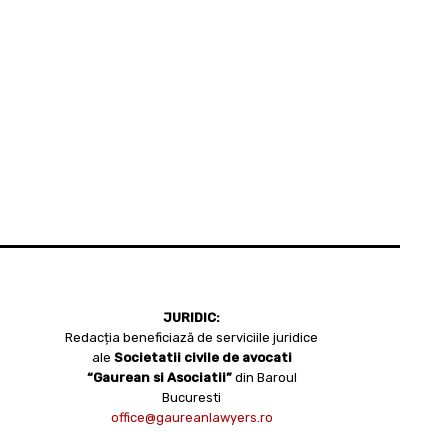
JURIDIC:
Redacția beneficiază de serviciile juridice
ale
Societatii civile de avocati
“Gaurean si Asociatii”
din Baroul
Bucuresti
office@gaureanlawyers.ro