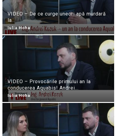
VIDEO – De ce curge uneori apă murdară
la...
Iulia Hoha
-
iulie 24, 2026
VIDEO – Provocările primului an la
conducerea Aquabis! Andrei...
Iulia Hoha
-
iulie 21, 2026