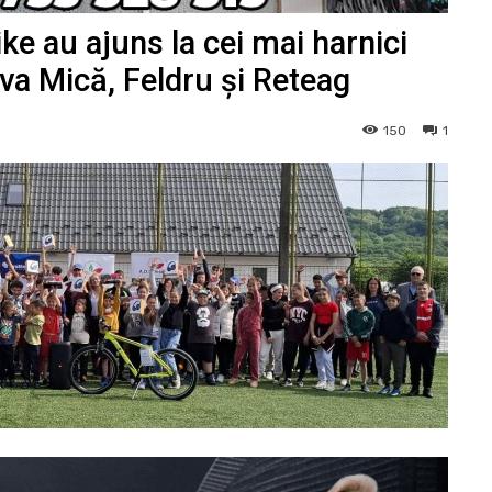
ke au ajuns la cei mai harnici
Ilva Mică, Feldru și Reteag
150
1