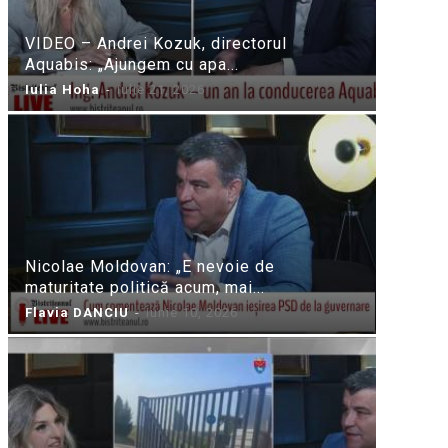
VIDEO – Andrei Kozuk, directorul
Aquabis: „Ajungem cu apa...
Iulia Hoha
-
iulie 21, 2026
Nicolae Moldovan: „E nevoie de
maturitate politică acum, mai...
Flavia DANCIU
-
iunie 10, 2026