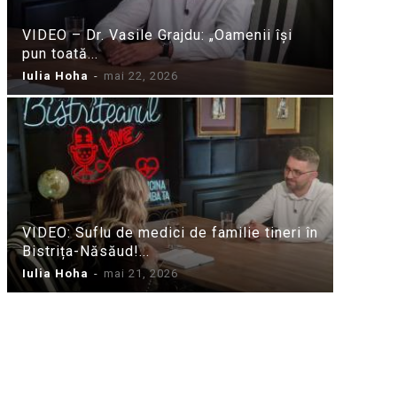
VIDEO – Dr. Vasile Grajdu: „Oamenii își
pun toată...
Iulia Hoha
-
mai 22, 2026
VIDEO: Suflu de medici de familie tineri în
Bistrița-Năsăud!...
Iulia Hoha
-
mai 21, 2026