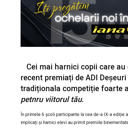
Cei mai harnici copii care au 
recent premiați de ADI Deșeuri
tradiționala competiție foarte 
petnru viitorul tău
.
În primele 6 școli participante la cea de-a IX-a ediție
implicați și harnici elevi au primit premiile binemerita