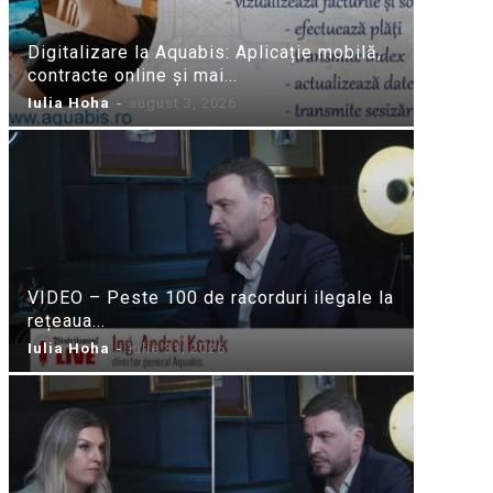
Digitalizare la Aquabis: Aplicație mobilă,
contracte online și mai...
Iulia Hoha
-
august 3, 2026
VIDEO – Peste 100 de racorduri ilegale la
rețeaua...
Iulia Hoha
-
iulie 31, 2026