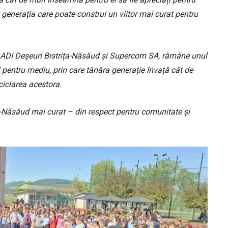
t generația care poate construi un viitor mai curat pentru
de ADI Deșeuri Bistrița-Năsăud și Supercom SA, rămâne unul
 pentru mediu, prin care tânăra generație învață cât de
ciclarea acestora.
a-Năsăud mai curat – din respect pentru comunitate și