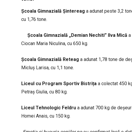
Școala Gimnazială Șintereag
a adunat peste 3,2 tone,
cu 1,76 tone.
Școala Gimnazială „Demian Nechiti” Ilva Mică
a 
Ciocan Maria Niculina, cu 650 kg.
Școala Gimnazială Reteag
a adunat 1,78 tone de deșe
Micluș Larisa, cu 1,1 tone.
Liceul cu Program Sportiv Bistrița
a colectat 450 kg
Petraș Giulia, cu 80 kg.
Liceul Tehnologic Feldru
a adunat 700 kg de deșeuri r
Homei Anais, cu 150 kg.
„
Emoția și bucuria copiilor ne-au confirmat încă o dat