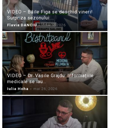
VIDEO – Băile Figa se deschid vineri!
Surpriza sezonului:...
Flavia DANCIU
-
iunie 9, 2026
VIDEO – Dr. Vasile Grajdu: Informațiile
medicale se iau...
Iulia Hoha
-
mai 26, 2026