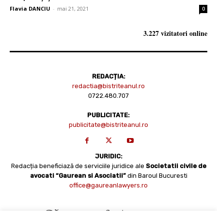
Flavia DANCIU
-
mai 21, 2021
0
3.227 vizitatori online
REDACȚIA:
redactia@bistriteanul.ro
0722.480.707
PUBLICITATE:
publicitate@bistriteanul.ro
JURIDIC:
Redacția beneficiază de serviciile juridice ale
Societatii civile de
avocati “Gaurean si Asociatii”
din Baroul Bucuresti
office@gaureanlawyers.ro