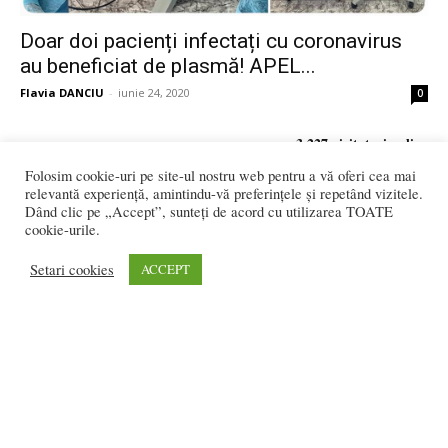
Doar doi pacienți infectați cu coronavirus
au beneficiat de plasmă! APEL...
Flavia DANCIU
-
iunie 24, 2020
0
3.227 vizitatori online
Folosim cookie-uri pe site-ul nostru web pentru a vă oferi cea mai
relevantă experiență, amintindu-vă preferințele și repetând vizitele.
Dând clic pe „Accept”, sunteți de acord cu utilizarea TOATE
cookie-urile.
REDACȚIA:
redactia@bistriteanul.ro
Setari cookies
ACCEPT
0722.480.707
PUBLICITATE:
publicitate@bistriteanul.ro
JURIDIC:
Redacția beneficiază de serviciile juridice ale
Societatii civile de
avocati “Gaurean si Asociatii”
din Baroul Bucuresti