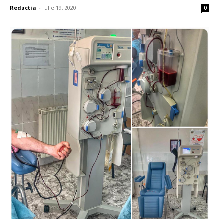
Redactia
-
iulie 19, 2020
0