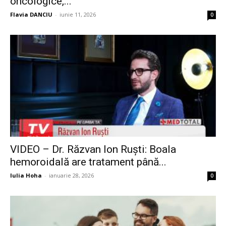
oncologice,...
Flavia DANCIU
-
iunie 11, 2026
0
VIDEO – Dr. Răzvan Ion Ruști: Boala
hemoroidală are tratament până...
Iulia Hoha
-
ianuarie 28, 2026
0