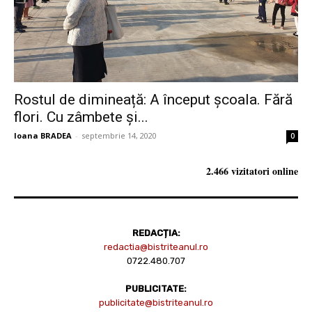
Rostul de dimineață: A început școala. Fără
flori. Cu zâmbete și...
Ioana BRADEA
-
septembrie 14, 2020
0
2.466 vizitatori online
REDACȚIA:
redactia@bistriteanul.ro
0722.480.707
PUBLICITATE:
publicitate@bistriteanul.ro