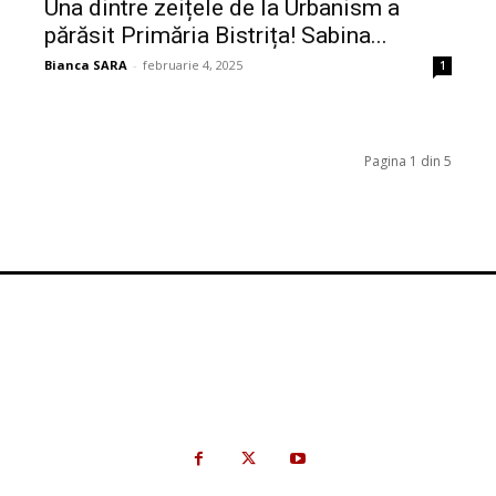
Una dintre zeițele de la Urbanism a
părăsit Primăria Bistrița! Sabina...
Bianca SARA
-
februarie 4, 2025
1
Pagina 1 din 5