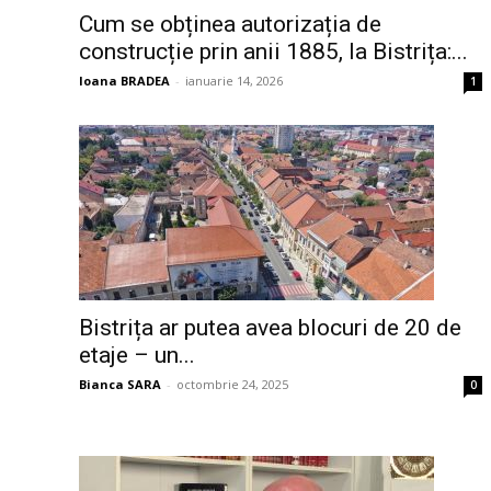
Cum se obținea autorizația de
construcție prin anii 1885, la Bistrița:...
Ioana BRADEA
-
ianuarie 14, 2026
1
Bistrița ar putea avea blocuri de 20 de
etaje – un...
Bianca SARA
-
octombrie 24, 2025
0