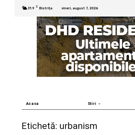
C
31.9
Bistrița
vineri, august 7, 2026
Acasa
Stiri
Etichetă: urbanism