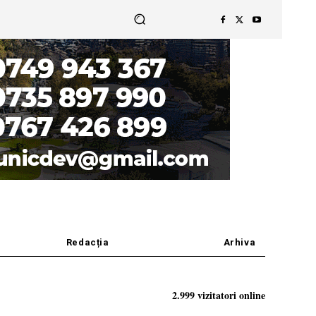
Redacția
Arhiva
2.999 vizitatori online