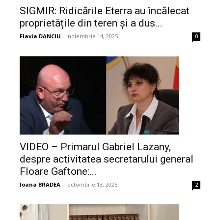
SIGMIR: Ridicările Eterra au încălecat
proprietățile din teren și a dus...
Flavia DANCIU
-
noiembrie 14, 2025
0
VIDEO – Primarul Gabriel Lazany,
despre activitatea secretarului general
Floare Gaftone:...
Ioana BRADEA
-
octombrie 13, 2025
2