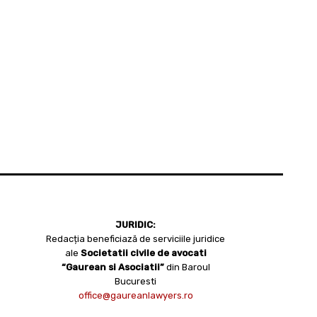
JURIDIC:
Redacția beneficiază de serviciile juridice
ale
Societatii civile de avocati
“Gaurean si Asociatii”
din Baroul
Bucuresti
office@gaureanlawyers.ro