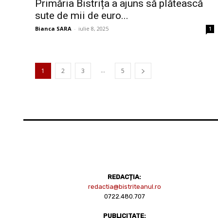
Primăria Bistrița a ajuns să plătească
sute de mii de euro...
Bianca SARA
-
iulie 8, 2025
1
...
1
2
3
5
REDACȚIA:
redactia@bistriteanul.ro
0722.480.707
PUBLICITATE: