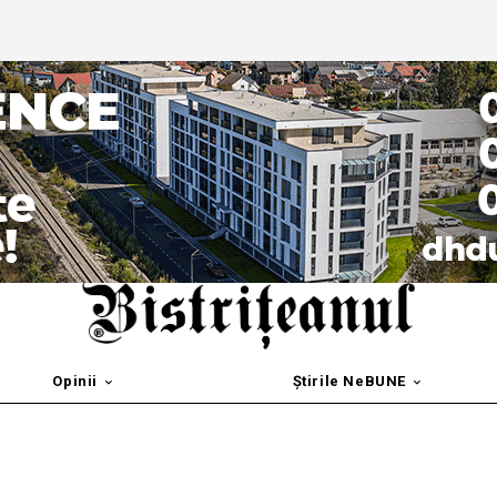
Opinii
Știrile NeBUNE