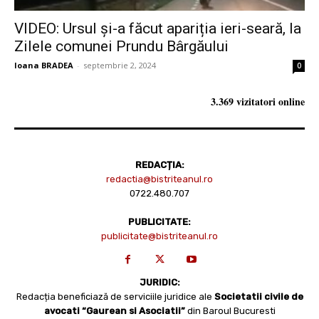
VIDEO: Ursul și-a făcut apariția ieri-seară, la
Zilele comunei Prundu Bârgăului
Ioana BRADEA
-
septembrie 2, 2024
0
3.369 vizitatori online
REDACȚIA:
redactia@bistriteanul.ro
0722.480.707
PUBLICITATE:
publicitate@bistriteanul.ro
JURIDIC:
Redacția beneficiază de serviciile juridice ale
Societatii civile de
avocati “Gaurean si Asociatii”
din Baroul Bucuresti