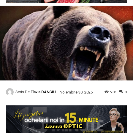
Scris De
Flavia DANCIU
901
0
Noiembrie 30, 2025