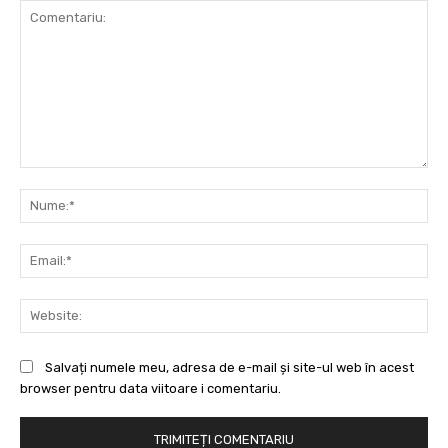
Comentariu:
Nu
Ema
Web
Salvați numele meu, adresa de e-mail și site-ul web în acest
browser pentru data viitoare i comentariu.