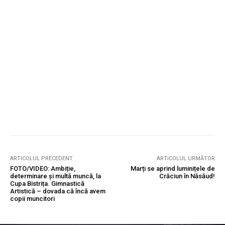
ARTICOLUL PRECEDENT
ARTICOLUL URMĂTOR
FOTO/VIDEO: Ambiție,
Marți se aprind luminițele de
determinare și multă muncă, la
Crăciun în Năsăud!
Cupa Bistrița. Gimnastică
Artistică – dovada că încă avem
copii muncitori