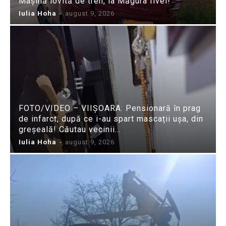
Mașină lovită de tren, la Măgura Ilvei!
Iulia Hoha
-
august 9, 2026
FOTO/VIDEO – VIIȘOARA: Pensionară în prag
de infarct, după ce i-au spart mascații ușa, din
greșeală! Căutau vecinii…
Iulia Hoha
-
august 9, 2026