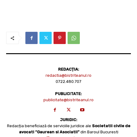
REDACȚIA:
redactia@bistriteanul.ro
0722.480.707
PUBLICITATE:
publicitate@bistriteanul.ro
JURIDIC:
Redacția beneficiază de serviciile juridice ale
Societatii civile de
avocati “Gaurean si Asociatii”
din Baroul Bucuresti