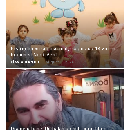
Bistrițenii au cei mai mulți copii sub 14 ani, în
Regiunea Nord-Vest
Flavia DANCIU
-
august 8, 2026
Drame urbane: Un balamuc sub cerul liber