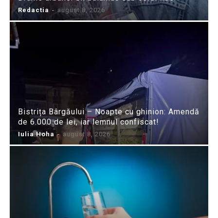
Redactia
-
august 8, 2026
Bistrița Bârgăului – Noapte cu ghinion: Amendă
de 6.000 de lei, iar lemnul confiscat!
Iulia Hoha
-
august 8, 2026