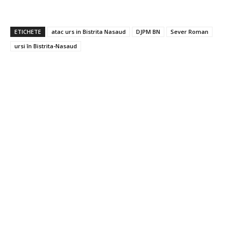
ETICHETE
atac urs in Bistrita Nasaud
DJPM BN
Sever Roman
ursi în Bistrita-Nasaud