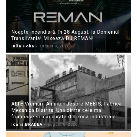
Noapte incendiară, în 28 August, la Domeniul
Transilvania! Mixează DJ REMAN!
Iulia Hoha
-
august 8, 2026
ALTE Vremuri. Amintiri despre MEBIS, Fabrica
Mecanica Bistrița: Una dintre cele mai
frumoase și mai curate din zona industrială:...
Ioana BRADEA
-
august 8, 2026