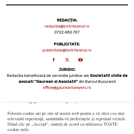
REDACȚIA:
redactia@bistriteanul.ro
0722.480.707
PUBLICITATE:
publicitate@bistriteanul.ro
JURIDIC:
Redacția beneficiază de serviciile juridice ale
Societatii civile de
avocati “Gaurean si Asociatii”
din Baroul Bucuresti
office@gaureanlawyers.ro
Folosim cookie-uri pe site-ul nostru web pentru a vă oferi cea mai
relevantă experiență, amintindu-vă preferințele și repetând vizitele.
Dând clic pe „Accept”, sunteți de acord cu utilizarea TOATE
cookie-urile.