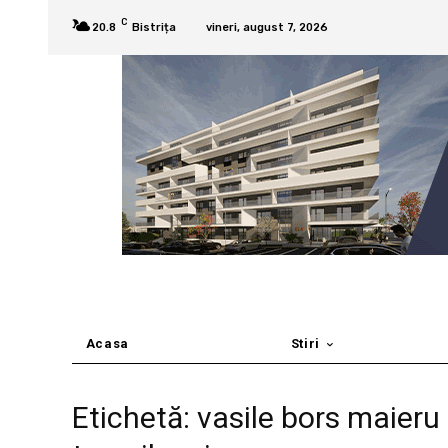
C
20.8
Bistrița
vineri, august 7, 2026
Acasa
Stiri
Etichetă: vasile bors maieru