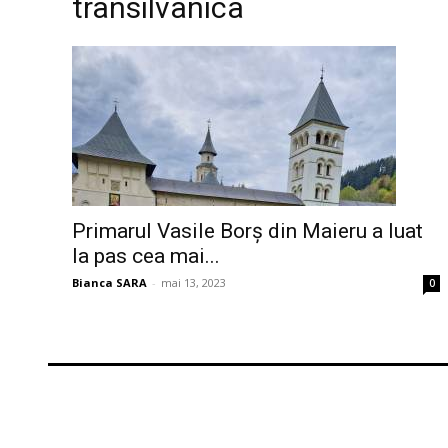
transilvanica
Primarul Vasile Borș din Maieru a luat
la pas cea mai...
Bianca SARA
-
mai 13, 2023
0