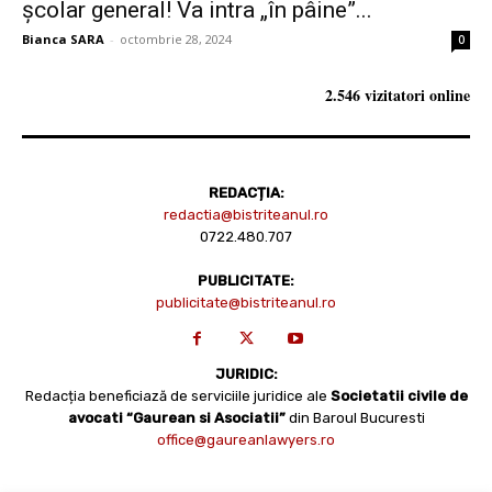
școlar general! Va intra „în pâine”...
Bianca SARA
-
octombrie 28, 2024
0
2.546 vizitatori online
REDACȚIA:
redactia@bistriteanul.ro
0722.480.707
PUBLICITATE:
publicitate@bistriteanul.ro
JURIDIC:
Redacția beneficiază de serviciile juridice ale
Societatii civile de
avocati “Gaurean si Asociatii”
din Baroul Bucuresti
office@gaureanlawyers.ro