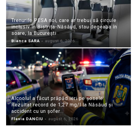
Trenurile PESA noi, care ar trebui să circule
inclusiv în Bistrița-Năsăud, stau degeaba în
soare, la București
Bianca SARA
-
august 6, 2026
Alcoolul a făcut prăpăd ieri pe șosele:
Rezultat record de 1,27 mg/l la Năsăud și
accident cu un șofer...
Flavia DANCIU
-
august 6, 2026