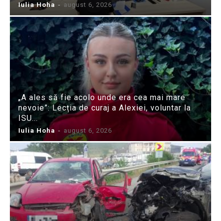
Iulia Hoha
-
august 6, 2026
„A ales să fie acolo unde era cea mai mare
nevoie”: Lecția de curaj a Alexiei, voluntar la
ISU...
Iulia Hoha
-
august 6, 2026