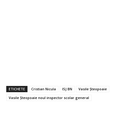
ETICHETE
Cristian Nicula
ISJ BN
Vasile Șteopoaie
Vasile Șteopoaie noul inspector scolar general