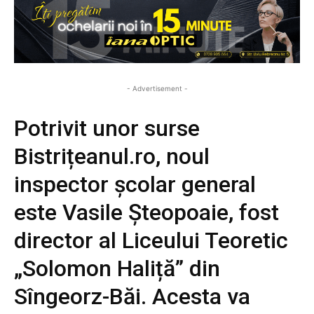
- Advertisement -
Potrivit unor surse
Bistrițeanul.ro, noul
inspector școlar general
este Vasile Șteopoaie, fost
director al Liceului Teoretic
„Solomon Haliță” din
Sîngeorz-Băi. Acesta va