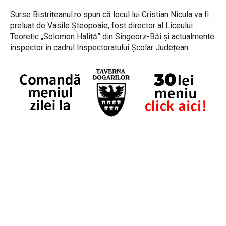
Surse Bistrițeanul.ro spun că locul lui Cristian Nicula va fi
preluat de Vasile Șteopoaie, fost director al Liceului
Teoretic „Solomon Haliță” din Sîngeorz-Băi și actualmente
inspector în cadrul Inspectoratului Școlar Județean.