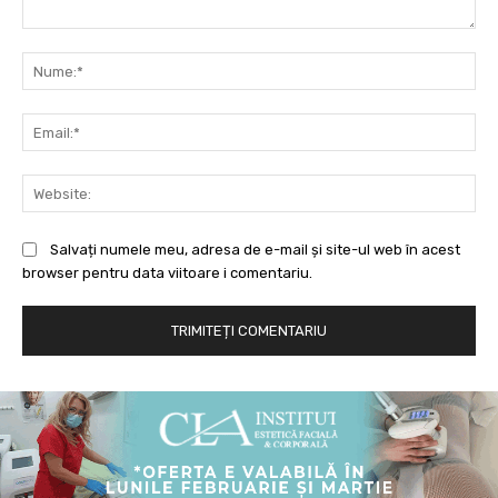
Comentariu:
Nu
Ema
Web
Salvați numele meu, adresa de e-mail și site-ul web în acest
browser pentru data viitoare i comentariu.