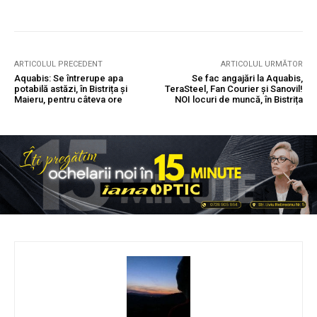
ARTICOLUL PRECEDENT
ARTICOLUL URMĂTOR
Aquabis: Se întrerupe apa
Se fac angajări la Aquabis,
potabilă astăzi, în Bistrița și
TeraSteel, Fan Courier și Sanovil!
Maieru, pentru câteva ore
NOI locuri de muncă, în Bistrița