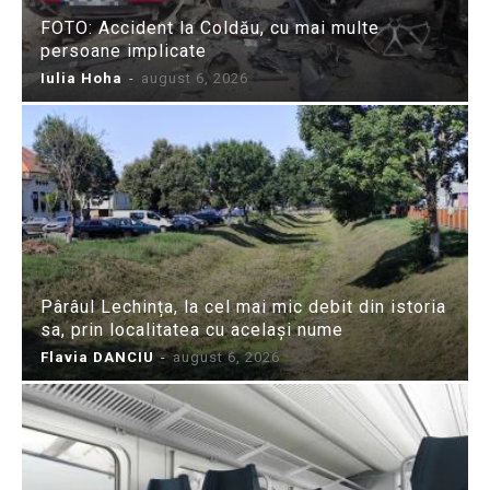
FOTO: Accident la Coldău, cu mai multe
persoane implicate
Iulia Hoha
-
august 6, 2026
Pârâul Lechința, la cel mai mic debit din istoria
sa, prin localitatea cu același nume
Flavia DANCIU
-
august 6, 2026