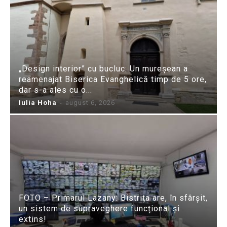
„Design interior” cu bucluc: Un mureșean a
reamenajat Biserica Evanghelică timp de 5 ore,
dar s-a ales cu o...
Iulia Hoha
-
august 6, 2026
FOTO – Primarul Lazany: Bistrița are, în sfârșit,
un sistem de supraveghere funcțional și
extins!