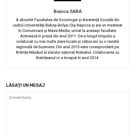
Bianca SARA
A absolvit Facultatea de Sociologie și Asistență Socială din
cadrul Universității Babeș-Bolyai Cluj-Napoca și are un masterat
în Comunicare și Mass-Media, urmat la aceeași facultate.
Activează în presă din anul 2011. De-a lungul timpului a
colaborat cu mai multe ziare locale și câțiva ani cu o revistă
regională de business. Din anul 2013 este corespondent pe
Bistrița-Năsăud al ziarului național Adevărul. Colaborarea cu
Bistrițeanul.ro a început în anul 2014.
LĂSAȚI UN MESAJ