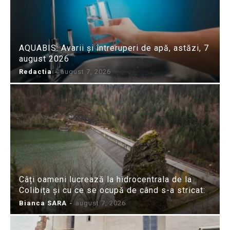
AQUABIS: Avarii și întreruperi de apă, astăzi, 7
august 2026
Redactia
-
august 7, 2026
Câți oameni lucrează la hidrocentrala de la
Colibița și cu ce se ocupă de când s-a stricat:
Bianca SARA
-
august 7, 2026