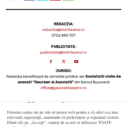
REDACȚIA:
redactia@bistriteanul.ro
0722.480.707
PUBLICITATE:
publicitate@bistriteanul.ro
JURIDIC:
Redacția beneficiază de serviciile juridice ale
Societatii civile de
avocati “Gaurean si Asociatii”
din Baroul Bucuresti
office@gaureanlawyers.ro
Folosim cookie-uri pe site-ul nostru web pentru a vă oferi cea mai
relevantă experiență, amintindu-vă preferințele și repetând vizitele.
Dând clic pe „Accept”, sunteți de acord cu utilizarea TOATE