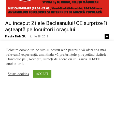
Au început Zilele Becleanului! CE surprize îi
așteaptă pe locuitorii orașului...
Flavia DANCIU
-
iunie 28, 2019
0
3.556 vizitatori online
Folosim cookie-uri pe site-ul nostru web pentru a vă oferi cea mai
relevantă experiență, amintindu-vă preferințele și repetând vizitele.
Dând clic pe „Accept”, sunteți de acord cu utilizarea TOATE
cookie-urile.
REDACȚIA:
Setari cookies
ACCEPT
redactia@bistriteanul.ro
0722.480.707
PUBLICITATE:
publicitate@bistriteanul.ro
JURIDIC: