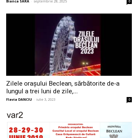
Bianca SARA
-
septembrie 28, 2025
0
Zilele orașului Beclean, sărbătorite de-a
lungul a trei luni de zile,...
Flavia DANCIU
-
iulie 3, 2023
0