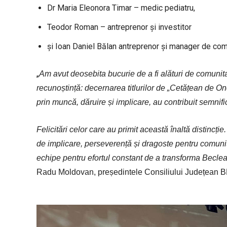
Dr Maria Eleonora Timar – medic pediatru,
Teodor Roman – antreprenor și investitor
și Ioan Daniel Bălan antreprenor și manager de co
„
Am avut deosebita bucurie de a fi alături de comunit
recunoștință: decernarea titlurilor de „Cetățean de On
prin muncă, dăruire și implicare, au contribuit semnific
Felicitări celor care au primit această înaltă distinc
de implicare, perseverență și dragoste pentru comunita
echipe pentru efortul constant de a transforma Beclea
Radu Moldovan, președintele Consiliului Județean B