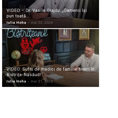
VIDEO – Dr. Vasile Grajdu: „Oamenii își
pun toată...
Iulia Hoha
-
mai 22, 2026
VIDEO: Suflu de medici de familie tineri în
Bistrița-Năsăud!...
Iulia Hoha
-
mai 21, 2026