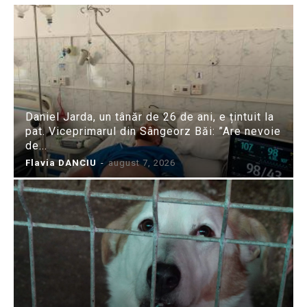
Daniel Jarda, un tânăr de 26 de ani, e țintuit la
pat. Viceprimarul din Sângeorz Băi: ”Are nevoie
de...
Flavia DANCIU
-
august 7, 2026