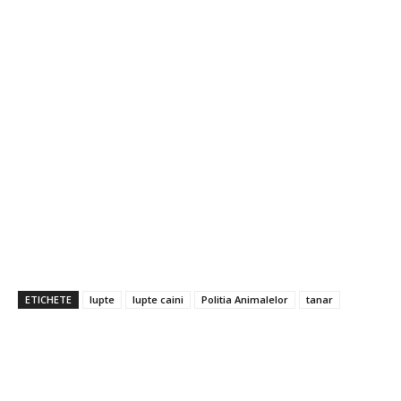
ETICHETE
lupte
lupte caini
Politia Animalelor
tanar