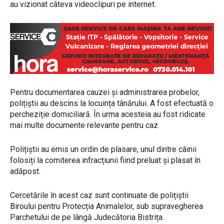
au vizionat câteva videoclipuri pe internet.
Pentru documentarea cauzei și administrarea probelor,
polițiștii au descins la locuința tânărului. A fost efectuată o
percheziție domiciliară. În urma acesteia au fost ridicate
mai multe documente relevante pentru caz.
Polițiștii au emis un ordin de plasare, unul dintre câinii
folosiți la comiterea infracțiunii fiind preluat și plasat în
adăpost.
Cercetările în acest caz sunt continuate de polițiștii
Biroului pentru Protecția Animalelor, sub supravegherea
Parchetului de pe lângă Judecătoria Bistrița.