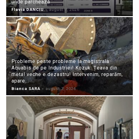
unde parchează
Flavia DANCIU
-
august 7, 2026
Probleme peste probleme la magistrala
Aquabis de pe Industriei! Kozuk: Țeava din
metal veche e dezastru! Intervenim, reparăm,
apare...
Bianca SARA
-
august 7, 2026