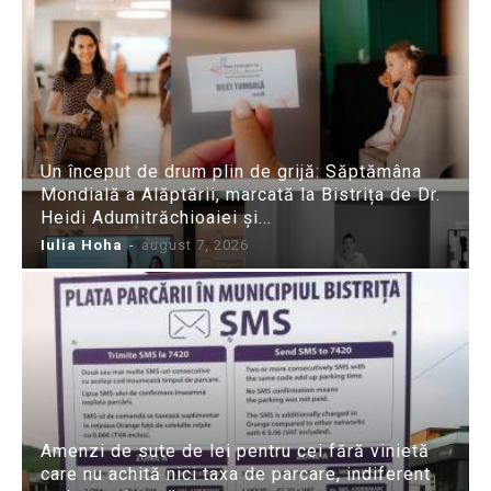
Un început de drum plin de grijă: Săptămâna
Mondială a Alăptării, marcată la Bistrița de Dr.
Heidi Adumitrăchioaiei și...
Iulia Hoha
-
august 7, 2026
Amenzi de sute de lei pentru cei fără vinietă
care nu achită nici taxa de parcare, indiferent