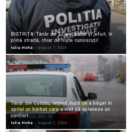
BISTRIȚA: Tânăr de 17 ani, bătut și jefuit, în
plină stradă, chiar de niște cunoscuți!
Iulia Hoha
-
august 7, 2026
Tânăr din Coldău, reținut după ce a băgat în
spital un bărbat care a vrut să aplaneze un
conflict
Iulia Hoha
-
august 7, 2026