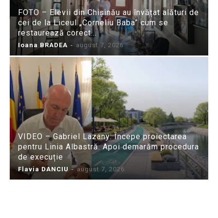
FOTO – Elevii din Chișinău au învățat alături de
cei de la Liceul „Corneliu Baba” cum se
restaurează corect...
Ioana BRADEA
-
august 7, 2026
VIDEO – Gabriel Lazany: Începe proiectarea
pentru Linia Albastră. Apoi demarăm procedura
de execuție
Flavia DANCIU
-
august 7, 2026