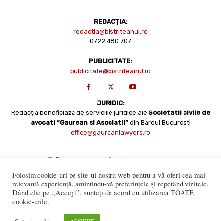
REDACȚIA:
redactia@bistriteanul.ro
0722.480.707
PUBLICITATE:
publicitate@bistriteanul.ro
JURIDIC:
Redacția beneficiază de serviciile juridice ale
Societatii civile de
avocati “Gaurean si Asociatii”
din Baroul Bucuresti
office@gaureanlawyers.ro
Folosim cookie-uri pe site-ul nostru web pentru a vă oferi cea mai
relevantă experiență, amintindu-vă preferințele și repetând vizitele.
Dând clic pe „Accept”, sunteți de acord cu utilizarea TOATE
cookie-urile.
Reproducerea totală sau parțială a materialelor este permisă
numai cu acordul expres al Bistriteanul.Ro. © Copyright 2008 -