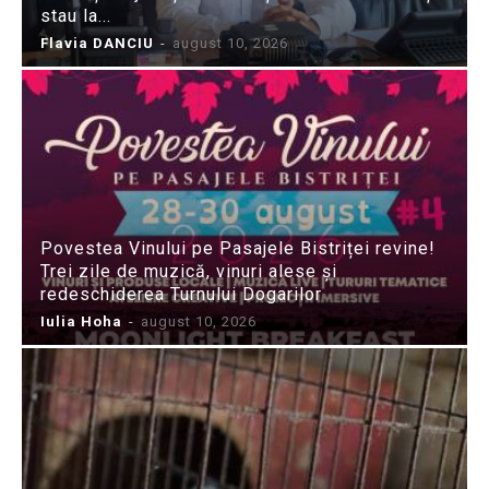
stau la...
Flavia DANCIU
-
august 10, 2026
Povestea Vinului pe Pasajele Bistriței revine!
Trei zile de muzică, vinuri alese și
redeschiderea Turnului Dogarilor
Iulia Hoha
-
august 10, 2026