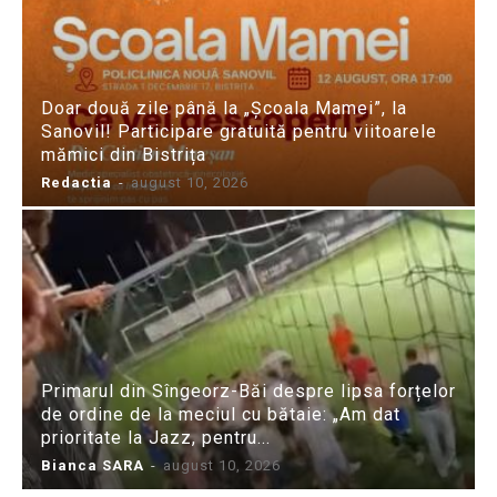
Doar două zile până la „Școala Mamei”, la
Sanovil! Participare gratuită pentru viitoarele
mămici din Bistrița
Redactia
-
august 10, 2026
Primarul din Sîngeorz-Băi despre lipsa forțelor
de ordine de la meciul cu bătaie: „Am dat
prioritate la Jazz, pentru...
Bianca SARA
-
august 10, 2026