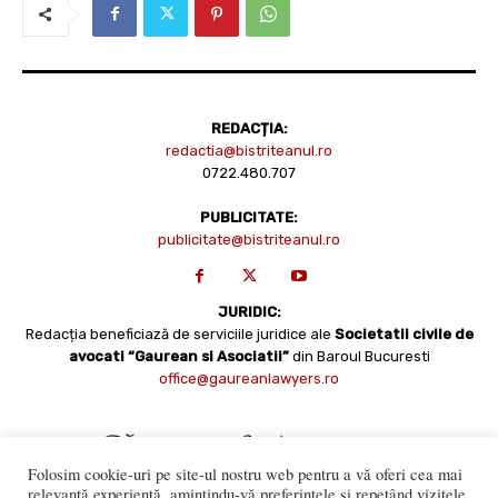
REDACȚIA:
redactia@bistriteanul.ro
0722.480.707
PUBLICITATE:
publicitate@bistriteanul.ro
JURIDIC:
Redacția beneficiază de serviciile juridice ale
Societatii civile de
avocati “Gaurean si Asociatii”
din Baroul Bucuresti
office@gaureanlawyers.ro
Folosim cookie-uri pe site-ul nostru web pentru a vă oferi cea mai
relevantă experiență, amintindu-vă preferințele și repetând vizitele.