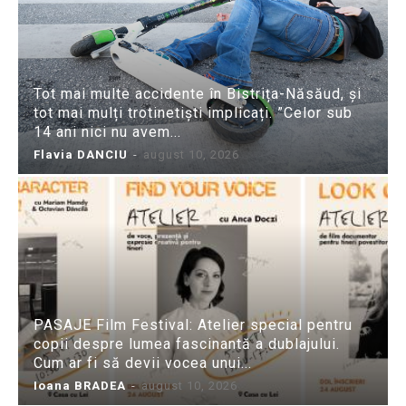
Tot mai multe accidente în Bistrița-Năsăud, și
tot mai mulți trotinetiști implicați. ”Celor sub
14 ani nici nu avem...
Flavia DANCIU
-
august 10, 2026
PASAJE Film Festival: Atelier special pentru
copii despre lumea fascinantă a dublajului.
Cum ar fi să devii vocea unui...
Ioana BRADEA
-
august 10, 2026