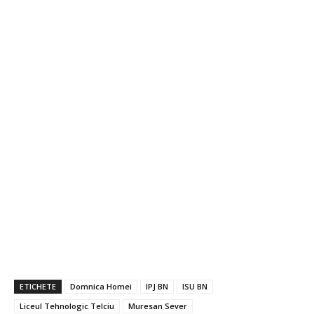
ETICHETE
Domnica Homei
IPJ BN
ISU BN
Liceul Tehnologic Telciu
Muresan Sever