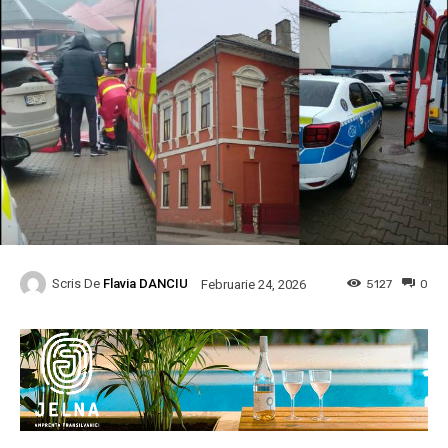
Scris De
Flavia DANCIU
5127
0
Februarie 24, 2026