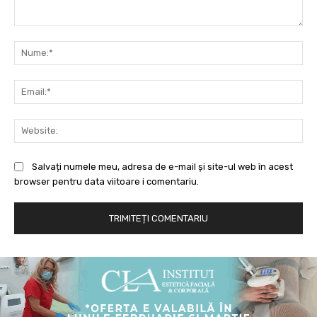
Comentariu:
Nu
Ema
Web
Salvați numele meu, adresa de e-mail și site-ul web în acest
browser pentru data viitoare i comentariu.