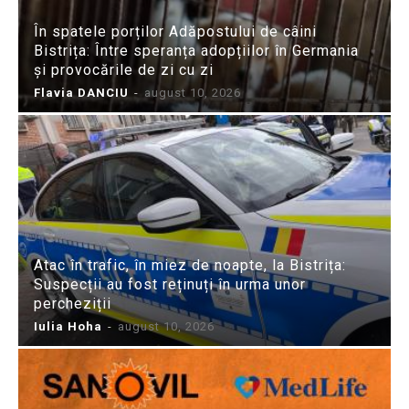
În spatele porților Adăpostului de câini
Bistrița: Între speranța adopțiilor în Germania
și provocările de zi cu zi
Flavia DANCIU
-
august 10, 2026
Atac în trafic, în miez de noapte, la Bistrița:
Suspecții au fost reținuți în urma unor
percheziții
Iulia Hoha
-
august 10, 2026