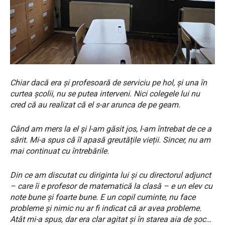
Chiar dacă era și profesoară de serviciu pe hol, și una în
curtea școlii, nu se putea interveni. Nici colegele lui nu
cred că au realizat că el s-ar arunca de pe geam.
Când am mers la el și l-am găsit jos, l-am întrebat de ce a
sărit. Mi-a spus că îl apasă greutățile vieții. Sincer, nu am
mai continuat cu întrebările.
Din ce am discutat cu diriginta lui și cu directorul adjunct
– care îi e profesor de matematică la clasă – e un elev cu
note bune și foarte bune. E un copil cuminte, nu face
probleme și nimic nu ar fi indicat că ar avea probleme.
Atât mi-a spus, dar era clar agitat și în starea aia de șoc…