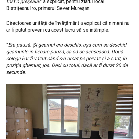
fost o greșeală!
” a explicat, pentru ziarul local
Bistrițeanul.ro, primarul Sever Mureșan.
Directoarea unității de învățământ a explicat că nimeni nu
ar fi putut preveni ca acest lucru să se întâmple.
”
Era pauză. Și geamul era deschis, așa cum se deschid
geamurile în fiecare pauză, ca să se aerisească. Două
colege l-ar fi văzut când s-a urcat pe pervaz și a sărit, în
poziția ghemuit, jos. Deci cu totul, dacă ar fi durat 20 de
secunde.