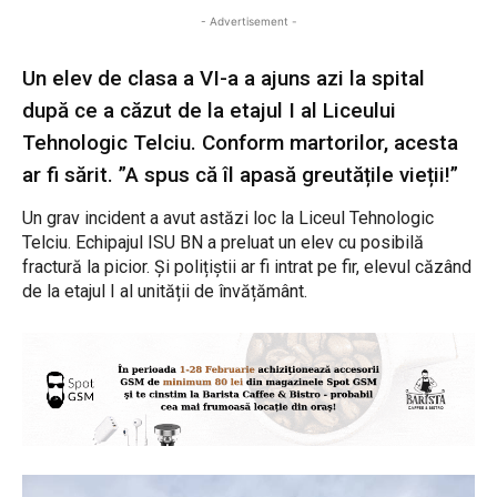
- Advertisement -
Un elev de clasa a VI-a a ajuns azi la spital
după ce a căzut de la etajul I al Liceului
Tehnologic Telciu. Conform martorilor, acesta
ar fi sărit. ”A spus că îl apasă greutățile vieții!”
Un grav incident a avut astăzi loc la Liceul Tehnologic
Telciu. Echipajul ISU BN a preluat un elev cu posibilă
fractură la picior. Și polițiștii ar fi intrat pe fir, elevul căzând
de la etajul I al unității de învățământ.