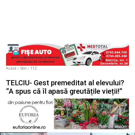
Acasă
Stiri
112
TELCIU- Gest premeditat al elevului?
”A spus că îl apasă greutățile vieții!”