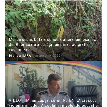
Munca unuia, bătaia de joc a altora: un localnic
din Rebrișoara a curățat un pârâu pe gratis,
vecinii l-au...
Bianca SARA
-
august 10, 2026
VIDEO – Mihai Lupșa, șeful IPJ BN: „A crescut
violența în județ. Alcoolul și nivelul de educație