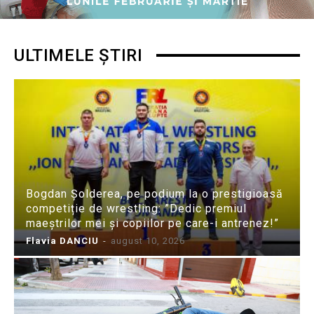
ULTIMELE ȘTIRI
Bogdan Șolderea, pe podium la o prestigioasă
competiție de wrestling: ”Dedic premiul
maeștrilor mei și copiilor pe care-i antrenez!”
Flavia DANCIU
-
august 10, 2026