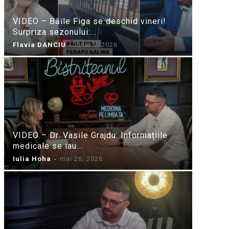
VIDEO – Băile Figa se deschid vineri!
Surpriza sezonului:...
Flavia DANCIU
-
iunie 9, 2026
VIDEO – Dr. Vasile Grajdu: Informațiile
medicale se iau...
Iulia Hoha
-
mai 26, 2026