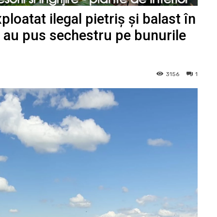
loatat ilegal pietriș și balast în
i au pus sechestru pe bunurile
3156
1