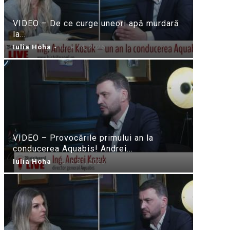
VIDEO – De ce curge uneori apă murdară
la...
Iulia Hoha
-
iulie 24, 2026
VIDEO – Provocările primului an la
conducerea Aquabis! Andrei...
Iulia Hoha
-
iulie 21, 2026