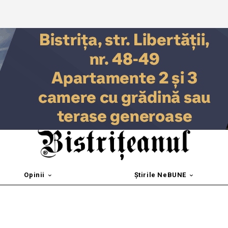
Opinii
Știrile NeBUNE