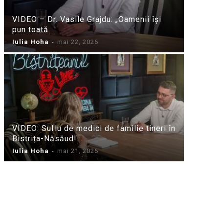
VIDEO – Dr. Vasile Grajdu: „Oamenii își
pun toată...
Iulia Hoha
-
mai 22, 2026
VIDEO: Suflu de medici de familie tineri în
Bistrița-Năsăud!...
Iulia Hoha
-
mai 21, 2026