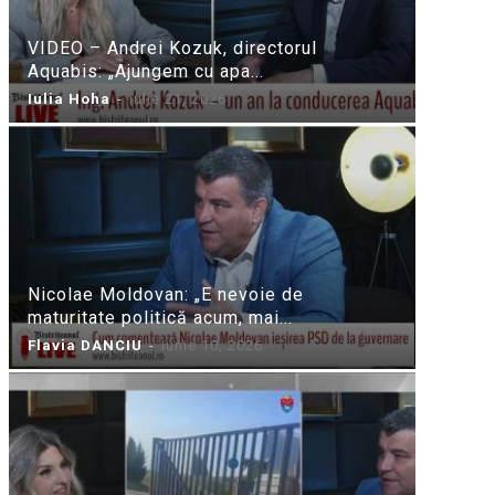
VIDEO – Andrei Kozuk, directorul
Aquabis: „Ajungem cu apa...
Iulia Hoha
-
iulie 21, 2026
Nicolae Moldovan: „E nevoie de
maturitate politică acum, mai...
Flavia DANCIU
-
iunie 10, 2026