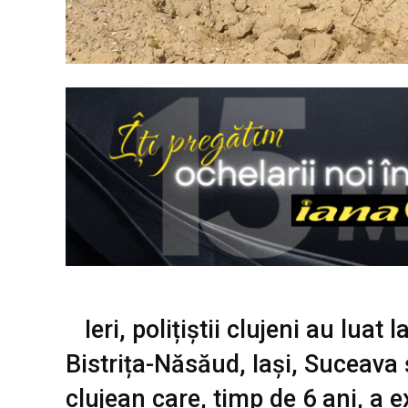
Ieri, polițiștii clujeni au luat 
Bistrița-Năsăud, Iași, Suceava 
clujean care, timp de 6 ani, a ex