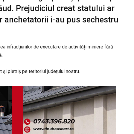
ăud. Prejudiciul creat statului ar
ar anchetatorii i-au pus sechestru
ea infracțiunilor de executare de activități miniere fără
ă.
și pietriș pe teritoriul județului nostru.