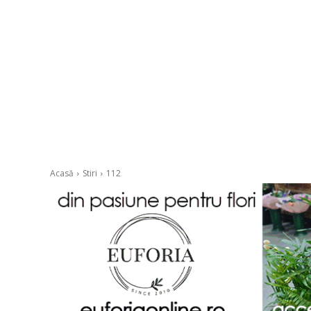
Acasă
Stiri
112