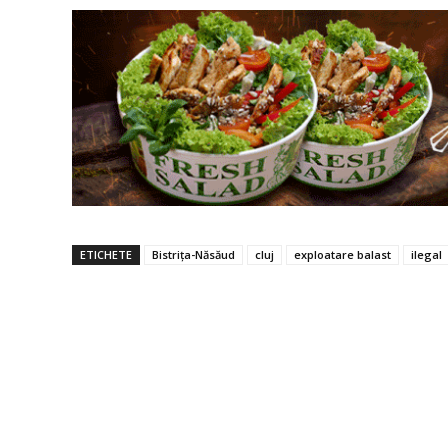
ETICHETE
Bistrița-Năsăud
cluj
exploatare balast
ilegal