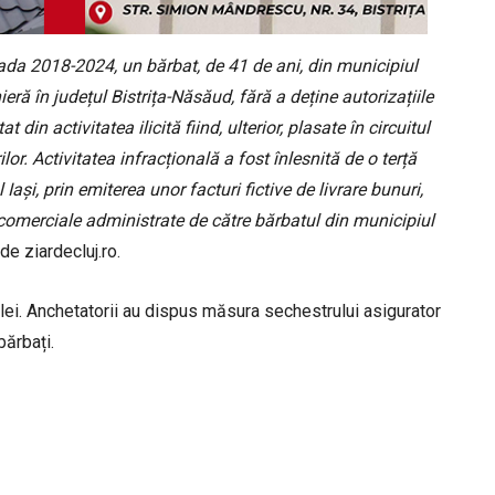
ioada 2018-2024, un bărbat, de 41 de ani, din municipiul
ieră în județul Bistrița-Năsăud, fără a deține autorizațiile
 din activitatea ilicită fiind, ulterior, plasate în circuitul
ilor. Activitatea infracțională a fost înlesnită de o terță
Iași, prin emiterea unor facturi fictive de livrare bunuri,
ii comerciale administrate de către bărbatul din municipiul
de ziardecluj.ro.
 lei. Anchetatorii au dispus măsura sechestrului asigurator
bărbați.