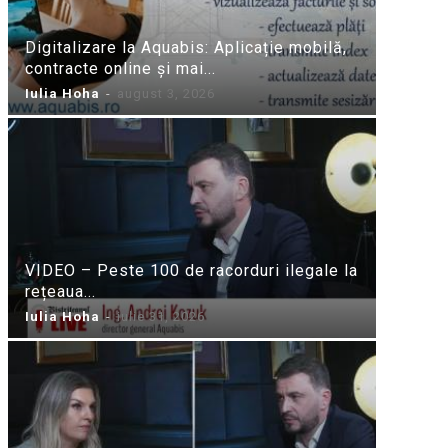
Digitalizare la Aquabis: Aplicație mobilă,
contracte online și mai...
Iulia Hoha
-
august 3, 2026
VIDEO – Peste 100 de racorduri ilegale la
rețeaua...
Iulia Hoha
-
iulie 31, 2026