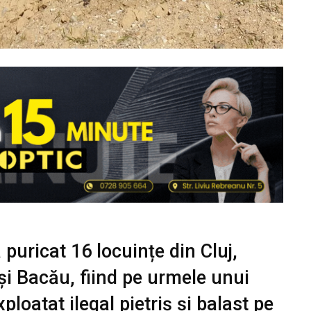
la puricat 16 locuințe din Cluj,
și Bacău, fiind pe urmele unui
ploatat ilegal pietriș și balast pe