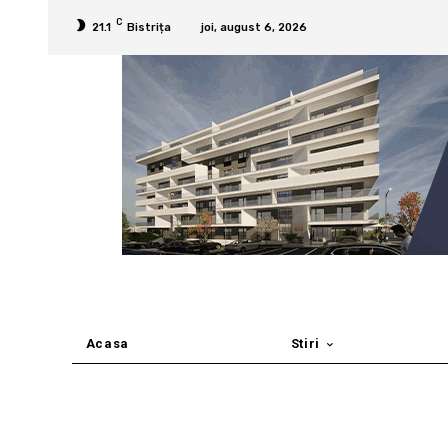
C
21.1
Bistrița
joi, august 6, 2026
Acasa
Stiri