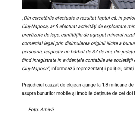
„Din cercetările efectuate a rezultat faptul că, în per
Cluj-Napoca, ar fi efectuat activități de exploatare min
prevăzute de lege, cantitățile de agregat mineral rezultat
comercial legal prin disimularea originii ilicite a bunur
persoană, respectiv un bărbat de 37 de ani, din județul 
fiind înregistrate în evidențele contabile ale societăț
Cluj-Napoca”,
informează reprezentanții poliției, citați 
Prejudiciul cauzat de clujean ajunge la 1,8 milioane de
asupra bunurilor mobile și imobile deținute de cei doi 
Foto: Arhivă