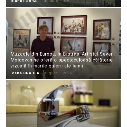
Bianca SARA
-
august 6, 2026
Muzeele din Europa, la Bistrița: Artistul Sever
Moldovan ne oferă o spectaculoasă călătorie
vizuală în marile galerii ale lumii:...
Ioana BRADEA
-
august 6, 2026