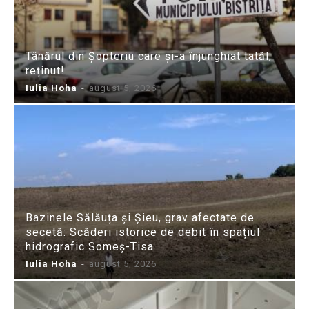
Tânărul din Șopteriu care și-a înjunghiat tatăl,
reținut!
Iulia Hoha
-
august 5, 2026
Bazinele Sălăuța și Șieu, grav afectate de
secetă: Scăderi istorice de debit în spațiul
hidrografic Someș-Tisa
Iulia Hoha
-
august 5, 2026