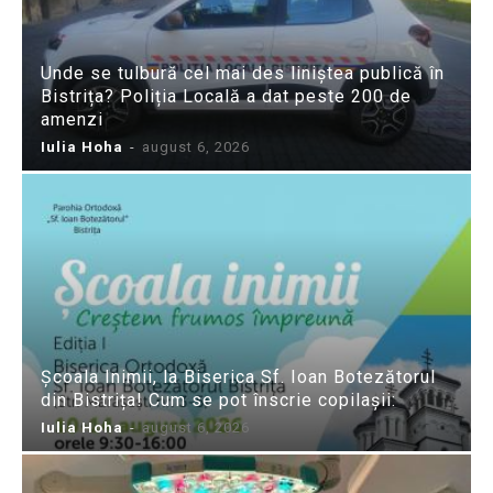
Unde se tulbură cel mai des liniștea publică în
Bistrița? Poliția Locală a dat peste 200 de
amenzi
Iulia Hoha
-
august 6, 2026
Școala Inimii, la Biserica Sf. Ioan Botezătorul
din Bistrița! Cum se pot înscrie copilașii:
Iulia Hoha
-
august 6, 2026