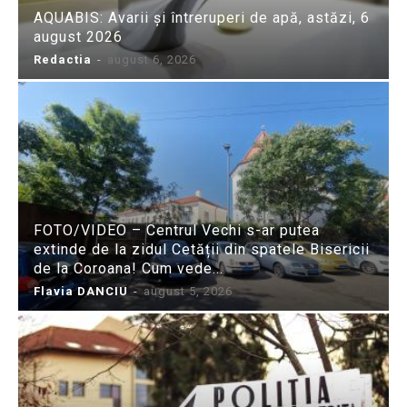
AQUABIS: Avarii și întreruperi de apă, astăzi, 6
august 2026
Redactia
-
august 6, 2026
FOTO/VIDEO – Centrul Vechi s-ar putea
extinde de la zidul Cetății din spatele Bisericii
de la Coroana! Cum vede...
Flavia DANCIU
-
august 5, 2026