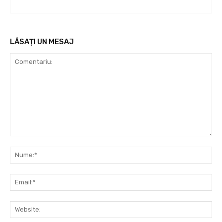
LĂSAȚI UN MESAJ
Comentariu:
Nu
Ema
Web