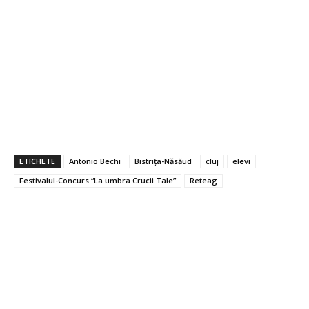
ETICHETE
Antonio Bechi
Bistrița-Năsăud
cluj
elevi
Festivalul-Concurs “La umbra Crucii Tale”
Reteag