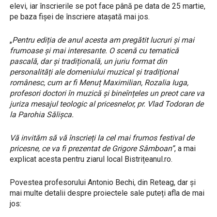
elevi, iar înscrierile se pot face până pe data de 25 martie,
pe baza fișei de înscriere atașată mai jos.
„
Pentru ediția de anul acesta am pregătit lucruri și mai
frumoase și mai interesante. O scenă cu tematică
pascală, dar și tradițională, un juriu format din
personalități ale domeniului muzical și tradițional
românesc, cum ar fi Menuț Maximilian, Rozalia Iuga,
profesori doctori în muzică și bineînțeles un preot care va
juriza mesajul teologic al pricesnelor, pr. Vlad Todoran de
la Parohia Sălișca.
Vă invităm să vă înscrieți la cel mai frumos festival de
pricesne, ce va fi prezentat de Grigore Sâmboan”
, a mai
explicat acesta pentru ziarul local Bistrițeanul.ro.
Povestea profesorului Antonio Bechi, din Reteag, dar și
mai multe detalii despre proiectele sale puteți afla de mai
jos: