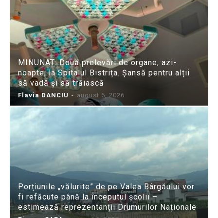
MINUNAT: Două prelevări de organe, azi-
noapte, la Spitalul Bistrița. Șansă pentru alții
să vadă și să trăiască
Flavia DANCIU
-
august 6, 2026
Porțiunile „vălurite” de pe Valea Bârgăului vor
fi refăcute până la începutul școlii –
estimează reprezentanții Drumurilor Naționale