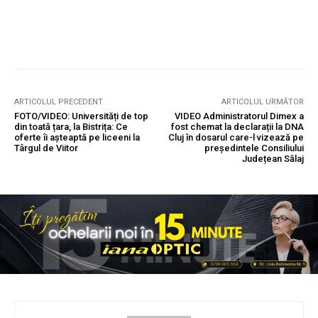
ARTICOLUL PRECEDENT
ARTICOLUL URMĂTOR
FOTO/VIDEO: Universități de top
VIDEO Administratorul Dimex a
din toată țara, la Bistrița: Ce
fost chemat la declarații la DNA
oferte îi așteaptă pe liceeni la
Cluj în dosarul care-l vizează pe
Târgul de Viitor
președintele Consiliului
Județean Sălaj