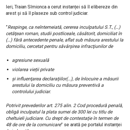
Ieri, Traian SImionca a cerut instanței să îl elibereze din
arest și să îl plaseze sub control judiciar.
”
Respinge, ca neîntemeiată, cererea inculpatului S.T., (…)
cetăţean roman, studii postliceale, căsătorit, domiciliat în
(…) fără antecedente penale, aflat sub măsura arestului la
domiciliu, cercetat pentru săvârşirea infracţiunilor de
agresiune sexuală
violarea vieții private
şi influenţarea declaraţiilor(…), de înlocuire a măsurii
arestului la domiciliu cu măsura preventivă a
controlului judiciar.
Potrivit prevederilor art. 275 alin. 2 Cod procedură penală,
obligă inculpatul la plata sumei de 300 lei cu titlu de
cheltuieli judiciare. Cu drept de contestaţie în termen de
48 de ore de la comunicare
” se arată pe portalul instanței