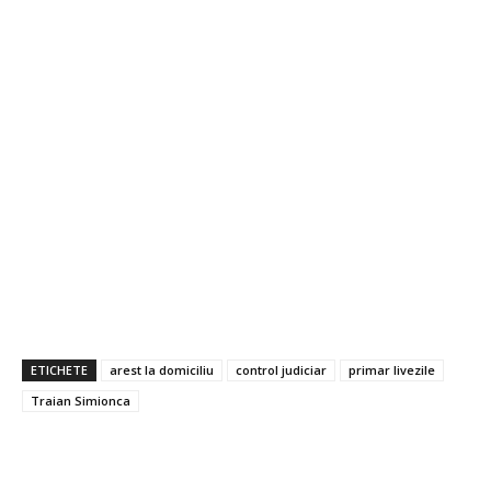
ETICHETE
arest la domiciliu
control judiciar
primar livezile
Traian Simionca