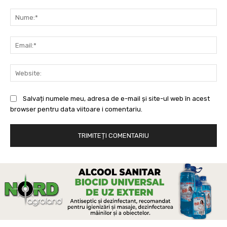
Comentariu:
Nu
Ema
Web
Salvați numele meu, adresa de e-mail și site-ul web în acest
browser pentru data viitoare i comentariu.