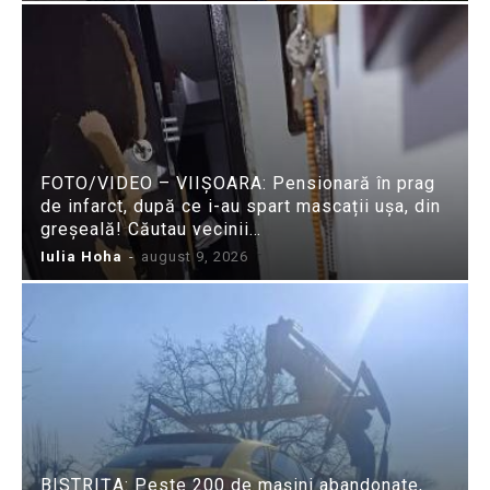
FOTO/VIDEO – VIIȘOARA: Pensionară în prag
de infarct, după ce i-au spart mascații ușa, din
greșeală! Căutau vecinii…
Iulia Hoha
-
august 9, 2026
BISTRIȚA: Peste 200 de mașini abandonate,