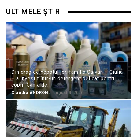
ULTIMELE ȘTIRI
Din drag de nepotul lor, familia Salvan – Giulia
– a investit într-un detergent delicat pentru
copii! Gama de...
Claudia ANDRON
-
august 9, 2026