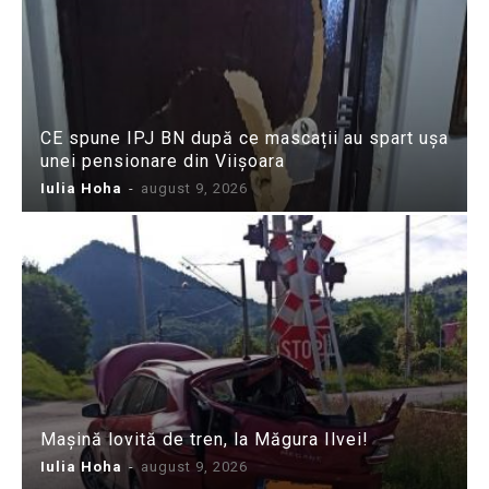
CE spune IPJ BN după ce mascații au spart ușa
unei pensionare din Viișoara
Iulia Hoha
-
august 9, 2026
Mașină lovită de tren, la Măgura Ilvei!
Iulia Hoha
-
august 9, 2026