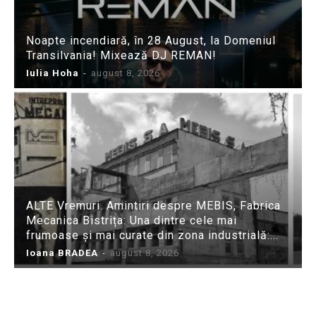
Noapte incendiară, în 28 August, la Domeniul
Transilvania! Mixează DJ REMAN!
Iulia Hoha
-
august 8, 2026
ALTE Vremuri. Amintiri despre MEBIS, Fabrica
Mecanica Bistrița: Una dintre cele mai
frumoase și mai curate din zona industrială:...
Ioana BRADEA
-
august 8, 2026