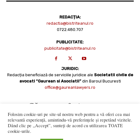
REDACȚIA:
redactia@bistriteanul.ro
0722.480.707
PUBLICITATE:
publicitate@bistriteanul.ro
JURIDIC:
Redacția beneficiază de serviciile juridice ale
Societatii civile de
avocati “Gaurean si Asociatii”
din Baroul Bucuresti
office@gaureanlawyers.ro
Folosim cookie-uri pe site-ul nostru web pentru a vă oferi cea mai
relevantă experiență, amintindu-vă preferințele și repetând vizitele.
Dând clic pe „Accept”, sunteți de acord cu utilizarea TOATE
cookie-urile.
Reproducerea totală sau parțială a materialelor este permisă