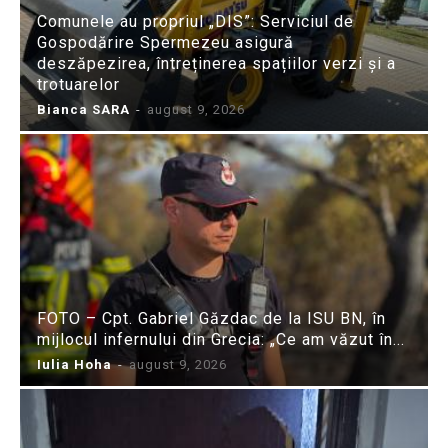
Comunele au propriul „DIS”: Serviciul de
Gospodărire Spermezeu asigură
deszăpezirea, întreținerea spațiilor verzi și a
trotuarelor
Bianca SARA
-
august 9, 2026
FOTO – Cpt. Gabriel Găzdac de la ISU BN, în
mijlocul infernului din Grecia: „Ce am văzut în...
Iulia Hoha
-
august 9, 2026