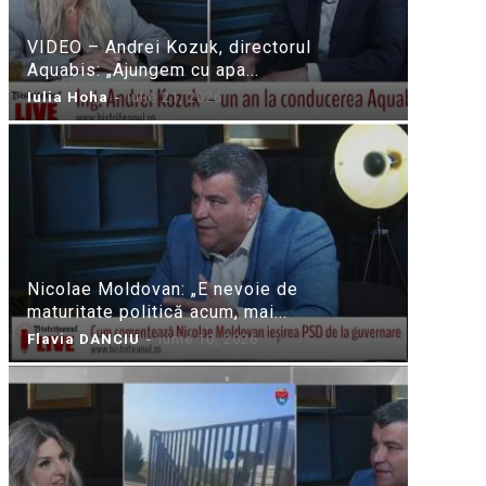
VIDEO – Andrei Kozuk, directorul
Aquabis: „Ajungem cu apa...
Iulia Hoha
-
iulie 21, 2026
Nicolae Moldovan: „E nevoie de
maturitate politică acum, mai...
Flavia DANCIU
-
iunie 10, 2026