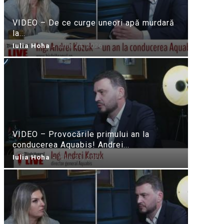
VIDEO – De ce curge uneori apă murdară
la...
Iulia Hoha
-
iulie 24, 2026
VIDEO – Provocările primului an la
conducerea Aquabis! Andrei...
Iulia Hoha
-
iulie 21, 2026