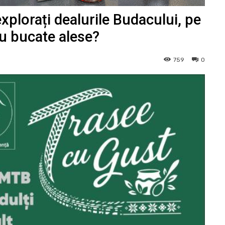
xplorați dealurile Budacului, pe
 cu bucate alese?
759
0