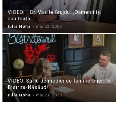
VIDEO – Dr. Vasile Grajdu: „Oamenii își
pun toată...
Iulia Hoha
-
mai 22, 2026
VIDEO: Suflu de medici de familie tineri în
Bistrița-Năsăud!...
Iulia Hoha
-
mai 21, 2026