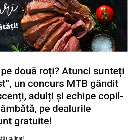
 pe două roți? Atunci sunteți
ust”, un concurs MTB gândit
enți, adulți și echipe copil-
sâmbătă, pe dealurile
unt gratuite!
făț culinar!