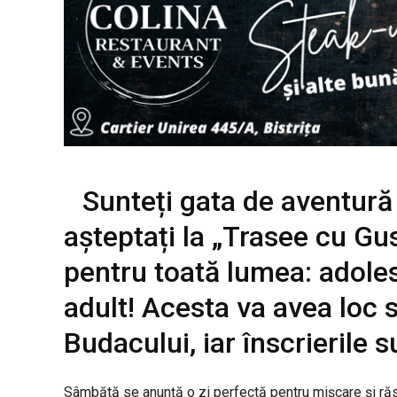
Sunteți gata de aventură
așteptați la „Trasee cu G
pentru toată lumea: adolesc
adult! Acesta va avea loc 
Budacului, iar înscrierile s
Sâmbătă se anunță o zi perfectă pentru mișcare și răs