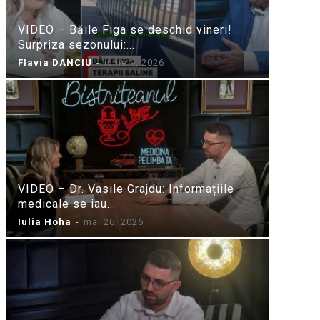
VIDEO – Băile Figa se deschid vineri!
Surpriza sezonului:...
Flavia DANCIU
-
iunie 9, 2026
VIDEO – Dr. Vasile Grajdu: Informațiile
medicale se iau...
Iulia Hoha
-
mai 26, 2026