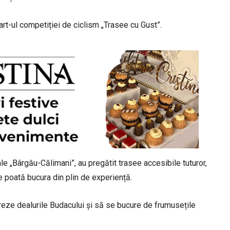
tart-ul competiției de ciclism „Trasee cu Gust”.
e „Bârgău-Călimani”, au pregătit trasee accesibile tuturor,
e poată bucura din plin de experiență.
reze dealurile Budacului și să se bucure de frumusețile