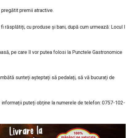
pregătit premii atractive.
r fi răsplătiți, cu produse și bani, după cum urmează: Locul I
e masă, pe care îl vor putea folosi la Punctele Gastronomice
âmbătă sunteți așteptați să pedalați, să vă bucurați de
e informații puteți obține la numerele de telefon: 0757-102-