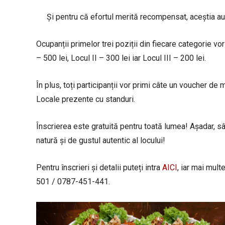
Și pentru că efortul merită recompensat, aceștia au 
Ocupanții primelor trei poziții din fiecare categorie vo
– 500 lei, Locul II – 300 lei iar Locul III – 200 lei.
În plus, toți participanții vor primi câte un voucher d
Locale prezente cu standuri.
Înscrierea este gratuită pentru toată lumea! Așadar, s
natură și de gustul autentic al locului!
Pentru înscrieri și detalii puteți intra
AICI
, iar mai mult
501 / 0787-451-441.