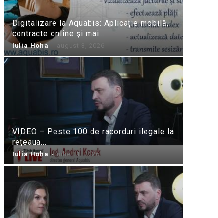
Digitalizare la Aquabis: Aplicație mobilă,
contracte online și mai...
Iulia Hoha
-
august 3, 2026
VIDEO – Peste 100 de racorduri ilegale la
rețeaua...
Iulia Hoha
-
iulie 31, 2026