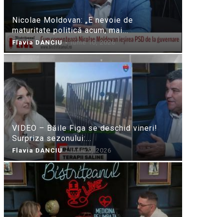
Nicolae Moldovan: „E nevoie de
maturitate politică acum, mai...
Flavia DANCIU
-
iunie 10, 2026
VIDEO – Băile Figa se deschid vineri!
Surpriza sezonului:...
Flavia DANCIU
-
iunie 9, 2026