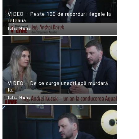
VIDEO – Peste 100 de racorduri ilegale la
rețeaua...
Iulia Hoha
-
iulie 31, 2026
VIDEO – De ce curge uneori apă murdară
la...
Iulia Hoha
-
iulie 24, 2026