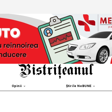
Opinii
Știrile NeBUNE