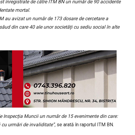
ost înregistrate de către ITM BN un număr de 90 accidente
entate mortal.
M au avizat un număr de 173 dosare de cercetare a
ăud din care 40 ale unor societăți cu sediu social în alte
 de Inspecția Muncii un număr de 15 evenimente din care:
cu urmări de invaliditate”,
se arată în raportul ITM BN.