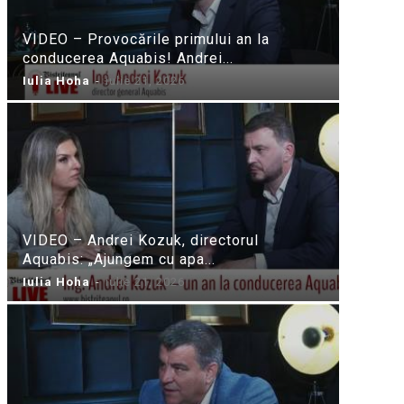
VIDEO – Provocările primului an la
conducerea Aquabis! Andrei...
Iulia Hoha
-
iulie 21, 2026
VIDEO – Andrei Kozuk, directorul
Aquabis: „Ajungem cu apa...
Iulia Hoha
-
iulie 21, 2026