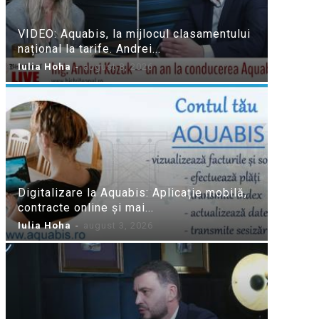
VIDEO: Aquabis, la mijlocul clasamentului
național la tarife. Andrei...
Iulia Hoha
-
august 8, 2026
Digitalizare la Aquabis: Aplicație mobilă,
contracte online și mai...
Iulia Hoha
-
august 3, 2026