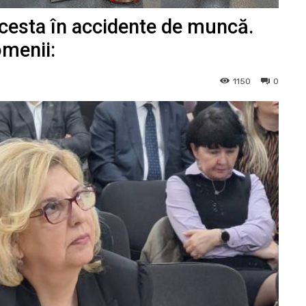
 acesta în accidente de muncă.
omenii:
1150
0