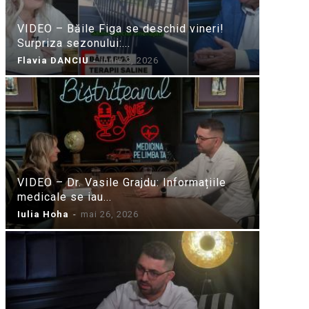
VIDEO – Băile Figa se deschid vineri!
Surpriza sezonului:...
Flavia DANCIU
-
iunie 9, 2026
VIDEO – Dr. Vasile Grajdu: Informațiile
medicale se iau...
Iulia Hoha
-
mai 26, 2026