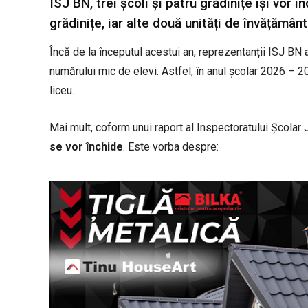
ISJ BN, trei școli și patru grădinițe își vor 
grădinițe, iar alte două unități de învățămân
Încă de la începutul acestui an, reprezentanții ISJ BN 
numărului mic de elevi. Astfel, în anul școlar 2026 – 2
liceu.
Mai mult, coform unui raport al Inspectoratului Școlar
se vor închide
. Este vorba despre: