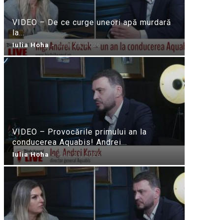
VIDEO – De ce curge uneori apă murdară
la...
Iulia Hoha
-
iulie 24, 2026
VIDEO – Provocările primului an la
conducerea Aquabis! Andrei...
Iulia Hoha
-
iulie 21, 2026