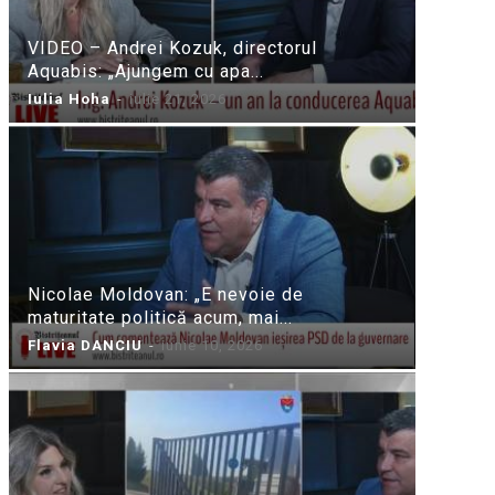
VIDEO – Andrei Kozuk, directorul
Aquabis: „Ajungem cu apa...
Iulia Hoha
-
iulie 21, 2026
Nicolae Moldovan: „E nevoie de
maturitate politică acum, mai...
Flavia DANCIU
-
iunie 10, 2026