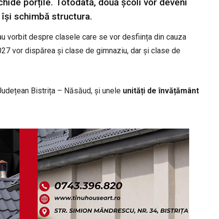
închide porțile. Totodată, două școli vor deveni
t își schimbă structura.
au vorbit despre clasele care se vor desființa din cauza
027 vor dispărea și clase de gimnaziu, dar și clase de
 Județean Bistrița – Năsăud, și unele
unități de învățământ