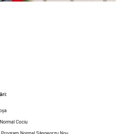
ări:
pșa
 Normal Cociu
cu Program Normal Sângeorzu Nou