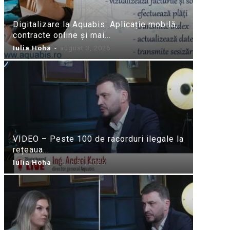
Digitalizare la Aquabis: Aplicație mobilă,
contracte online și mai...
Iulia Hoha
-
august 3, 2026
VIDEO – Peste 100 de racorduri ilegale la
rețeaua...
Iulia Hoha
-
iulie 31, 2026