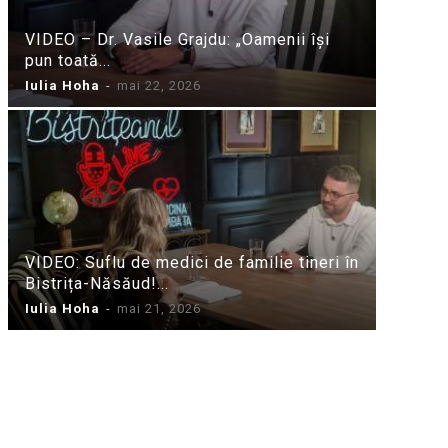
VIDEO – Dr. Vasile Grajdu: „Oamenii își
pun toată...
Iulia Hoha
-
mai 22, 2026
VIDEO: Suflu de medici de familie tineri în
Bistrița-Năsăud!...
Iulia Hoha
-
mai 21, 2026