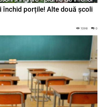
și închid porțile! Alte două școli
1398
0