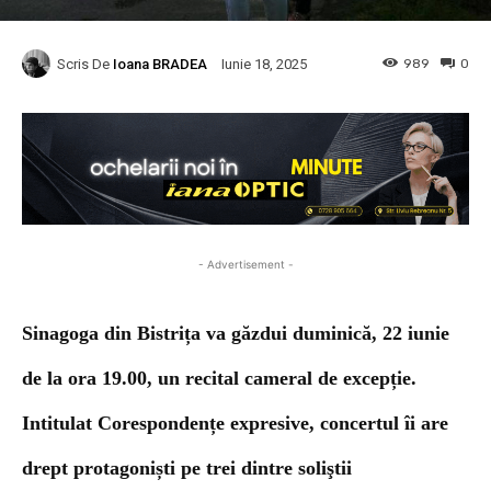
Scris De
Ioana BRADEA
989
0
Iunie 18, 2025
- Advertisement -
Sinagoga din Bistrița va găzdui duminică, 22 iunie
de la ora 19.00, un recital cameral de excepție.
Intitulat Corespondențe expresive, concertul îi are
drept protagoniști pe trei dintre soliştii