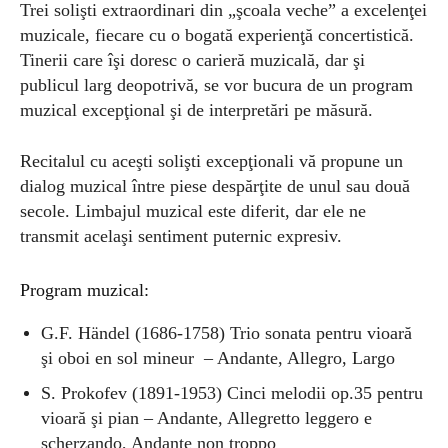
Trei solişti extraordinari din „şcoala veche” a excelenţei
muzicale, fiecare cu o bogată experienţă concertistică.
Tinerii care îşi doresc o carieră muzicală, dar şi
publicul larg deopotrivă, se vor bucura de un program
muzical excepţional şi de interpretări pe măsură.
Recitalul cu aceşti solişti excepţionali vă propune un
dialog muzical între piese despărţite de unul sau două
secole. Limbajul muzical este diferit, dar ele ne
transmit acelaşi sentiment puternic expresiv.
Program muzical:
G.F. Händel (1686-1758) Trio sonata pentru vioară
şi oboi en sol mineur –
Andante, Allegro, Largo
S. Prokofev (1891-1953) Cinci melodii op.35 pentru
vioară şi pian – Andante, Allegretto leggero e
scherzando, Andante non troppo