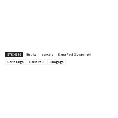
ETICHETE
Bistrita
concert
Dana Paul Giovaninetti
Dorin Gliga
Florin Paul
Sinagogă