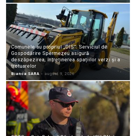
Comunele au propriul „DIS”: Serviciul de
Gospodărire Spermezeu asigură
deszăpezirea, întreținerea spațiilor verzi și a
trotuarelor
Bianca SARA
-
august 9, 2026