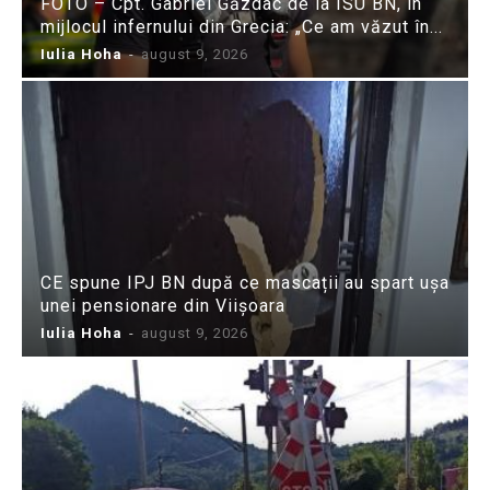
FOTO – Cpt. Gabriel Găzdac de la ISU BN, în
mijlocul infernului din Grecia: „Ce am văzut în...
Iulia Hoha
-
august 9, 2026
CE spune IPJ BN după ce mascații au spart ușa
unei pensionare din Viișoara
Iulia Hoha
-
august 9, 2026