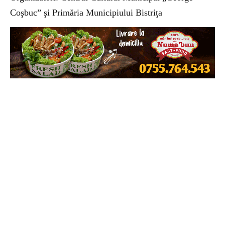
Coşbuc” şi Primăria Municipiului Bistriţa