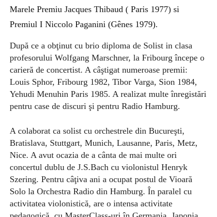
Marele Premiu Jacques Thibaud ( Paris 1977) si
Premiul I Niccolo Paganini (Gênes 1979).
După ce a obţinut cu brio diploma de Solist in clasa
profesorului Wolfgang Marschner, la Fribourg începe o
carieră de concertist. A câştigat numeroase premii:
Louis Sphor, Fribourg 1982, Tibor Varga, Sion 1984,
Yehudi Menuhin Paris 1985. A realizat multe înregistări
pentru case de discuri şi pentru Radio Hamburg.
A colaborat ca solist cu orchestrele din Bucureşti,
Bratislava, Stuttgart, Munich, Lausanne, Paris, Metz,
Nice. A avut ocazia de a cânta de mai multe ori
concertul dublu de J.S.Bach cu violonistul Henryk
Szering. Pentru câţiva ani a ocupat postul de Vioară
Solo la Orchestra Radio din Hamburg. În paralel cu
activitatea violonistică, are o intensa activitate
pedagogică, cu MasterClass-uri în Germania, Japonia,