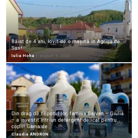
Băiat de 4 ani, lovit de o mașină în Agrișu de
Sus!
Iulia Hoha
-
august 9, 2026
Din drag de nepotul lor, familia Salvan – Giulia
– a investit într-un detergent delicat pentru
copii! Gama de...
Claudia ANDRON
-
august 9, 2026