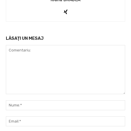
LĂSAȚI UN MESAJ
Comentariu:
Nu
Ema