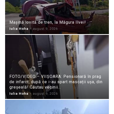
Mașină lovită de tren, la Măgura Ilvei!
Iulia Hoha
-
august 9, 2026
FOTO/VIDEO – VIIȘOARA: Pensionară în prag
de infarct, după ce i-au spart mascații ușa, din
greșeală! Căutau vecinii…
Iulia Hoha
-
august 9, 2026