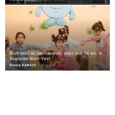
Bistrițenii au cei mai mulți copii sub 14 ani, în
Regiunea Nord-Vest
Flavia DANCIU
-
august 8, 2026