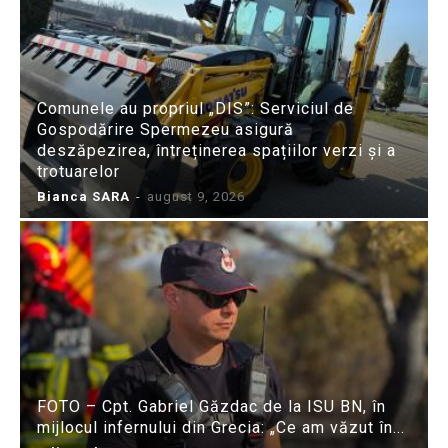
Comunele au propriul „DIS”: Serviciul de
Gospodărire Spermezeu asigură
deszăpezirea, întreținerea spațiilor verzi și a
trotuarelor
Bianca SARA
-
august 9, 2026
FOTO – Cpt. Gabriel Găzdac de la ISU BN, în
mijlocul infernului din Grecia: „Ce am văzut în...