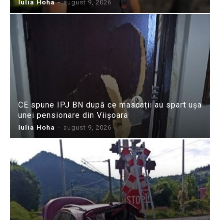
Iulia Hoha
-
august 9, 2026
CE spune IPJ BN după ce mascații au spart ușa
unei pensionare din Viișoara
Iulia Hoha
-
august 9, 2026