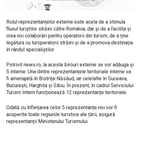
Rolul reprezentanțelor externe este acela de a stimula
fluxul turiștilor străini către România, dar și de a facilita și
crea noi colaborări pentru operatorii din turism, de a ține
legătura cu turoperatorii străini și de a promova destinația
în rândul specialiștilor.
Potrivit news.ro, la aceste birouri externe se vor adăuga și
5 interne. Una dintre reprezentanțele teritoriale interne va
fi amenajată în Bistrița-Năsăud, iar celelalte în Suceava,
București, Harghita și Sibiu. În prezent, în cadrul Serviciului
Turism Intern funcționează 12 reprezentanțe teritoriale.
Odată cu înființarea celor 5 reprezentanțe noi vor fi
acoperite toate regiunile turistice ale țării, asigură
reprezentanții Ministerului Turismului.