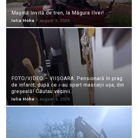
Mașină lovită de tren, la Măgura Ilvei!
Iulia Hoha
-
august 9, 2026
FOTO/VIDEO – VIIȘOARA: Pensionară în prag
de infarct, după ce i-au spart mascații ușa, din
greșeală! Căutau vecinii…
Iulia Hoha
-
august 9, 2026