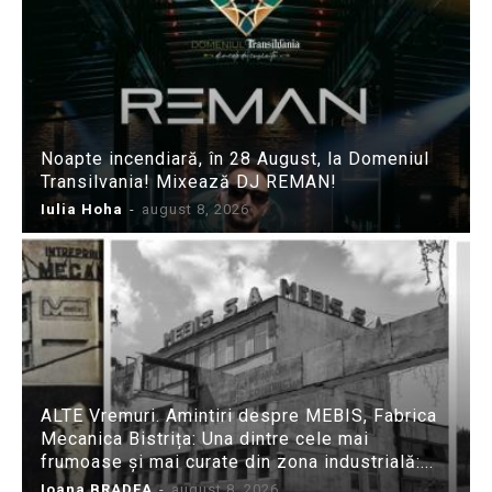
Noapte incendiară, în 28 August, la Domeniul
Transilvania! Mixează DJ REMAN!
Iulia Hoha
-
august 8, 2026
ALTE Vremuri. Amintiri despre MEBIS, Fabrica
Mecanica Bistrița: Una dintre cele mai
frumoase și mai curate din zona industrială:...
Ioana BRADEA
-
august 8, 2026