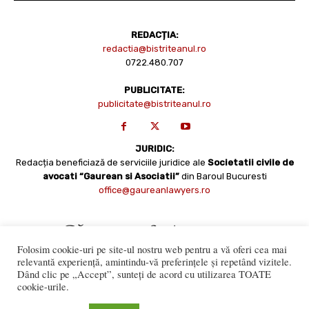
REDACȚIA:
redactia@bistriteanul.ro
0722.480.707
PUBLICITATE:
publicitate@bistriteanul.ro
JURIDIC:
Redacția beneficiază de serviciile juridice ale
Societatii civile de
avocati “Gaurean si Asociatii”
din Baroul Bucuresti
office@gaureanlawyers.ro
Folosim cookie-uri pe site-ul nostru web pentru a vă oferi cea mai
relevantă experiență, amintindu-vă preferințele și repetând vizitele.
Dând clic pe „Accept”, sunteți de acord cu utilizarea TOATE
cookie-urile.
Reproducerea totală sau parțială a materialelor este permisă