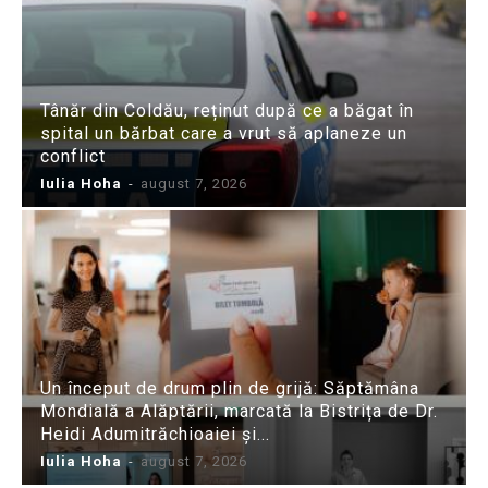
Tânăr din Coldău, reținut după ce a băgat în
spital un bărbat care a vrut să aplaneze un
conflict
Iulia Hoha
-
august 7, 2026
Un început de drum plin de grijă: Săptămâna
Mondială a Alăptării, marcată la Bistrița de Dr.
Heidi Adumitrăchioaiei și...
Iulia Hoha
-
august 7, 2026