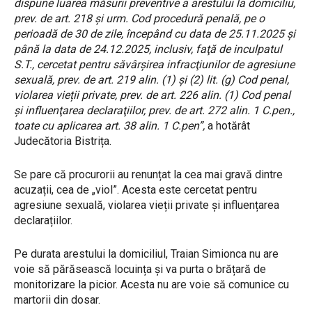
dispune luarea măsurii preventive a arestului la domiciliu,
prev. de art. 218 şi urm. Cod procedură penală, pe o
perioadă de 30 de zile, începând cu data de 25.11.2025 şi
până la data de 24.12.2025, inclusiv, faţă de inculpatul
S.T., cercetat pentru săvârşirea infracţiunilor de agresiune
sexuală, prev. de art. 219 alin. (1) și (2) lit. (g) Cod penal,
violarea vieții private, prev. de art. 226 alin. (1) Cod penal
şi influenţarea declaraţiilor, prev. de art. 272 alin. 1 C.pen.,
toate cu aplicarea art. 38 alin. 1 C.pen”,
a hotărât
Judecătoria Bistrița.
Se pare că procurorii au renunțat la cea mai gravă dintre
acuzații, cea de „viol”. Acesta este cercetat pentru
agresiune sexuală, violarea vieții private și influențarea
declarațiilor.
Pe durata arestului la domiciliul, Traian Simionca nu are
voie să părăsească locuința și va purta o brățară de
monitorizare la picior. Acesta nu are voie să comunice cu
martorii din dosar.