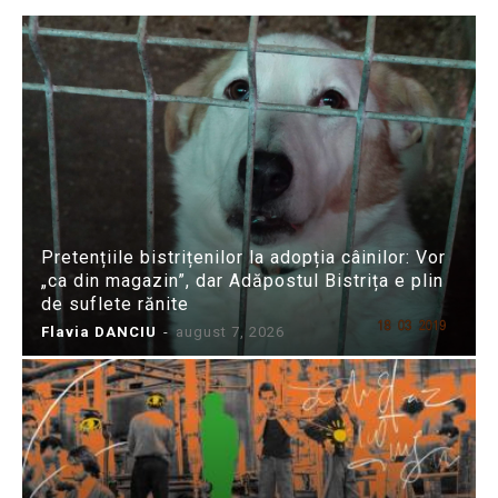
Pretențiile bistrițenilor la adopția câinilor: Vor
„ca din magazin”, dar Adăpostul Bistrița e plin
de suflete rănite
Flavia DANCIU
-
august 7, 2026