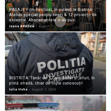
PASAJE Film Festival, în curând la Bistrița:
Atelier special pentru tineri & 12 proiecții de
excepție. Abonamentele s-au pus...
Ioana BRADEA
-
august 7, 2026
BISTRIȚA: Tânăr de 17 ani, bătut și jefuit, în
plină stradă, chiar de niște cunoscuți!
Iulia Hoha
-
august 7, 2026