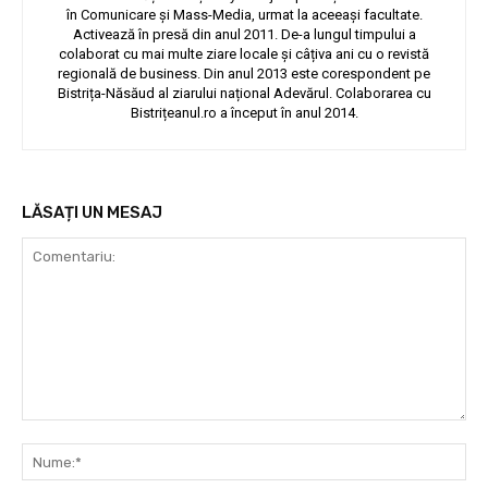
în Comunicare și Mass-Media, urmat la aceeași facultate.
Activează în presă din anul 2011. De-a lungul timpului a
colaborat cu mai multe ziare locale și câțiva ani cu o revistă
regională de business. Din anul 2013 este corespondent pe
Bistrița-Năsăud al ziarului național Adevărul. Colaborarea cu
Bistrițeanul.ro a început în anul 2014.
LĂSAȚI UN MESAJ
Comentariu:
Nu