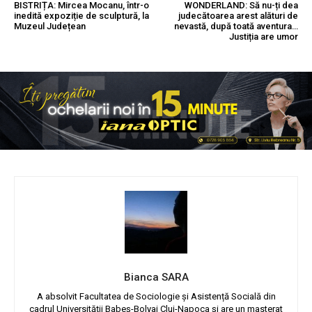
BISTRIȚA: Mircea Mocanu, într-o
WONDERLAND: Să nu-ți dea
inedită expoziție de sculptură, la
judecătoarea arest alături de
Muzeul Județean
nevastă, după toată aventura…
Justiția are umor
Bianca SARA
A absolvit Facultatea de Sociologie și Asistență Socială din
cadrul Universității Babeș-Bolyai Cluj-Napoca și are un masterat