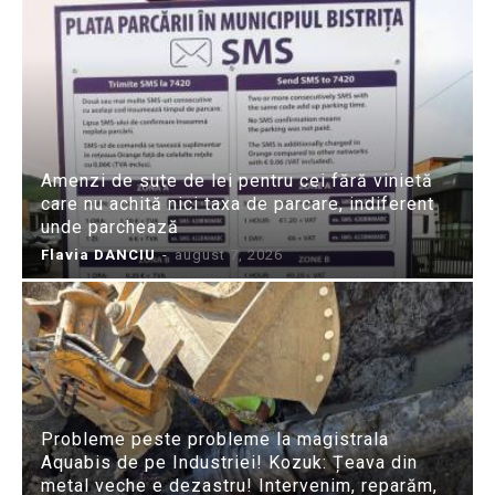
Amenzi de sute de lei pentru cei fără vinietă
care nu achită nici taxa de parcare, indiferent
unde parchează
Flavia DANCIU
-
august 7, 2026
Probleme peste probleme la magistrala
Aquabis de pe Industriei! Kozuk: Țeava din
metal veche e dezastru! Intervenim, reparăm,