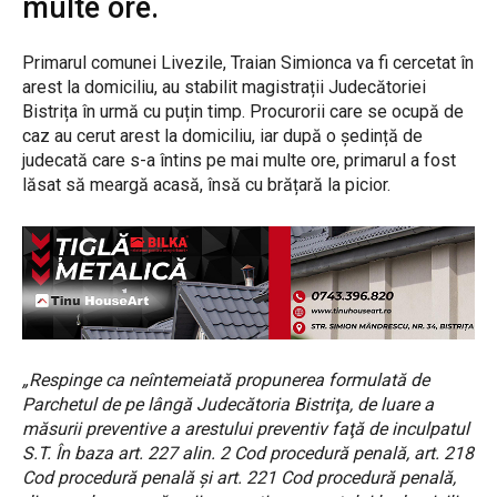
multe ore.
Primarul comunei Livezile, Traian Simionca va fi cercetat în
arest la domiciliu, au stabilit magistrații Judecătoriei
Bistrița în urmă cu puțin timp. Procurorii care se ocupă de
caz au cerut arest la domiciliu, iar după o ședință de
judecată care s-a întins pe mai multe ore, primarul a fost
lăsat să meargă acasă, însă cu brățară la picior.
„Respinge ca neîntemeiată propunerea formulată de
Parchetul de pe lângă Judecătoria Bistriţa, de luare a
măsurii preventive a arestului preventiv faţă de inculpatul
S.T. În baza art. 227 alin. 2 Cod procedură penală, art. 218
Cod procedură penală şi art. 221 Cod procedură penală,