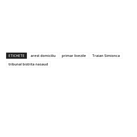
ETICHETE
arest domiciliu
primar livezile
Traian Simionca
tribunal bistrita nasaud