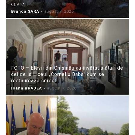
apare...
Bianca SARA
-
august 7, 2026
FOTO – Elevii din Chișinău au învățat alături de
cei de la Liceul „Corneliu Baba” cum se
restaurează corect...
Ioana BRADEA
-
august 7, 2026