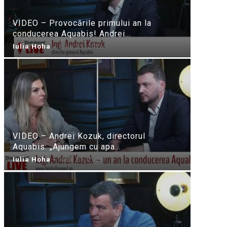
VIDEO – Provocările primului an la
conducerea Aquabis! Andrei...
Iulia Hoha
-
iulie 21, 2026
VIDEO – Andrei Kozuk, directorul
Aquabis: „Ajungem cu apa...
Iulia Hoha
-
iulie 21, 2026