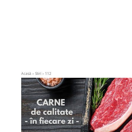
Acasă
Stiri
112