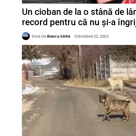
Un cioban de la o stână de lâ
record pentru că nu și-a îngrij
Scris De
Bianca SARA
Octombrie 22, 2025