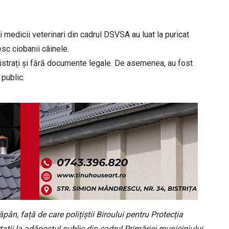
i și medicii veterinari din cadrul DSVSA au luat la puricat
esc ciobanii câinele.
registrați și fără documente legale. De asemenea, au fost
 public.
pân, față de care polițiștii Biroului pentru Protecția
tații la adăpostul public din cadrul Primăriei municipiului