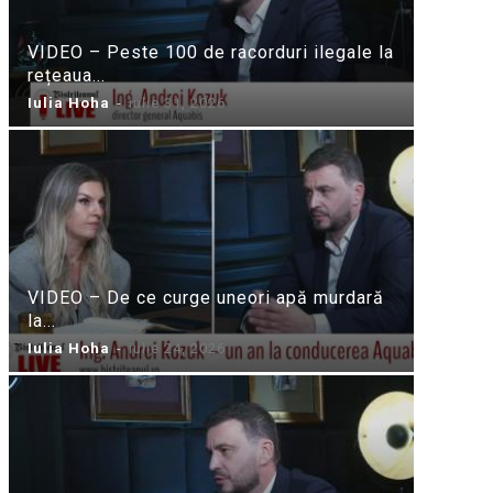
VIDEO – Peste 100 de racorduri ilegale la
rețeaua...
Iulia Hoha
-
iulie 31, 2026
VIDEO – De ce curge uneori apă murdară
la...
Iulia Hoha
-
iulie 24, 2026