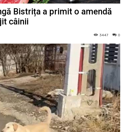
ngă Bistrița a primit o amendă
it câinii
3447
0