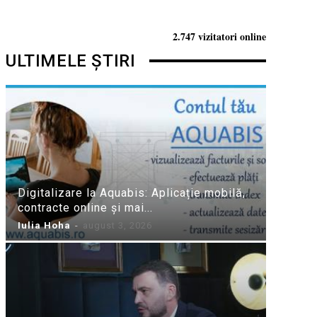
2.747 vizitatori online
ULTIMELE ȘTIRI
Digitalizare la Aquabis: Aplicație mobilă,
contracte online și mai...
Iulia Hoha
-
august 3, 2026