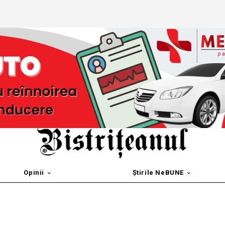
Opinii
Știrile NeBUNE