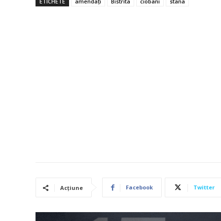
ETICHETE
amendați
Bistrita
ciobani
stana
Facebook
Twitter
Acțiune