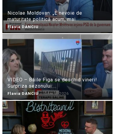
Nicolae Moldovan: „E nevoie de
maturitate politică acum, mai...
Flavia DANCIU
-
iunie 10, 2026
VIDEO – Băile Figa se deschid vineri!
Surpriza sezonului:...
Flavia DANCIU
-
iunie 9, 2026