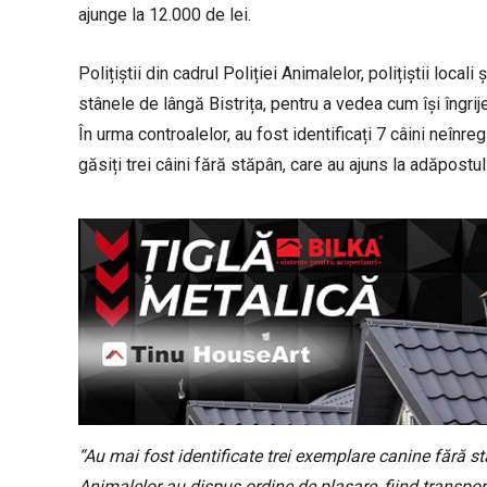
ajunge la 12.000 de lei.
Polițiștii din cadrul Poliției Animalelor, polițiștii local
stânele de lângă Bistrița, pentru a vedea cum își îngrij
În urma controalelor, au fost identificați 7 câini neîn
găsiți trei câini fără stăpân, care au ajuns la adăpostul
“Au mai fost identificate trei exemplare canine fără stă
Animalelor au dispus ordine de plasare, fiind transpor