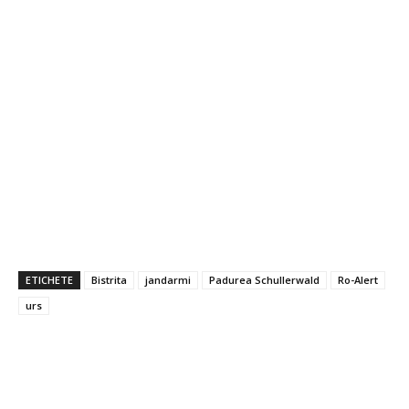
ETICHETE
Bistrita
jandarmi
Padurea Schullerwald
Ro-Alert
urs