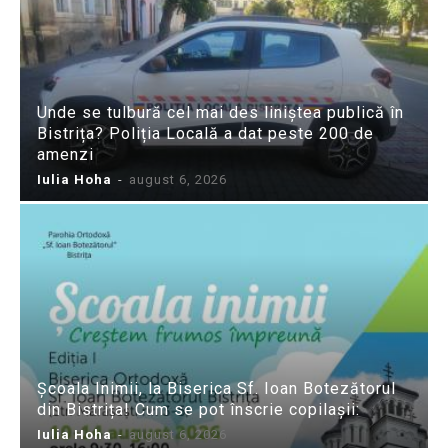
Unde se tulbură cel mai des liniștea publică în
Bistrița? Poliția Locală a dat peste 200 de
amenzi
Iulia Hoha
-
august 6, 2026
Școala Inimii, la Biserica Sf. Ioan Botezătorul
din Bistrița! Cum se pot înscrie copilașii:
Iulia Hoha
-
august 6, 2026