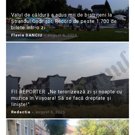
Valul de căldură a adus mii de bistrițeni la
Ștrandul Codrișor. Record de peste 1.700 de
bilete într-o zi
Flavia DANCIU
-
august 6, 2026
FII REPORTER: „Ne terorizează zi și noapte cu
muzica în Viișoara! Să se facă dreptate și
liniște!”
Redactia
-
august 6, 2026