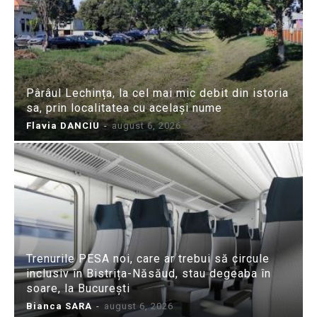
Pârâul Lechința, la cel mai mic debit din istoria
sa, prin localitatea cu același nume
Flavia DANCIU
-
august 6, 2026
Trenurile PESA noi, care ar trebui să circule
inclusiv în Bistrița-Năsăud, stau degeaba în
soare, la București
Bianca SARA
-
august 6, 2026