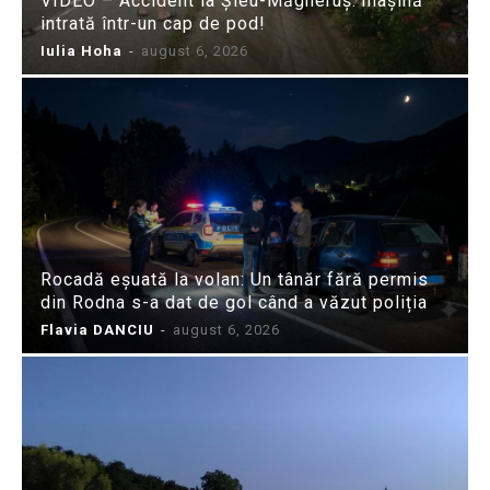
VIDEO – Accident la Șieu-Măgheruș: mașină
intrată într-un cap de pod!
Iulia Hoha
-
august 6, 2026
Rocadă eșuată la volan: Un tânăr fără permis
din Rodna s-a dat de gol când a văzut poliția
Flavia DANCIU
-
august 6, 2026