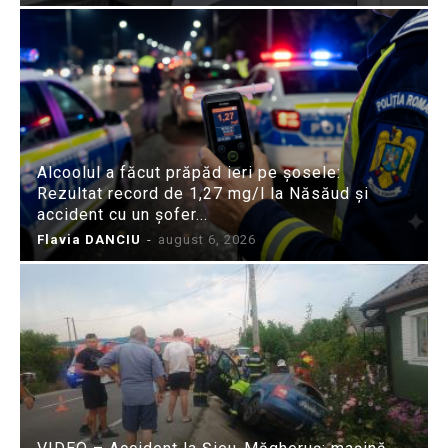
Alcoolul a făcut prăpăd ieri pe șosele:
Rezultat record de 1,27 mg/l la Năsăud și
accident cu un șofer...
Flavia DANCIU
-
august 6, 2026