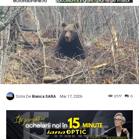
Scris De
Bianca SARA
2177
0
Mai 17, 2026