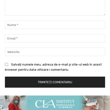
Comentariu:
Nu
Ema
Web
Salvați numele meu, adresa de e-mail și site-ul web în acest
browser pentru data viitoare i comentariu.