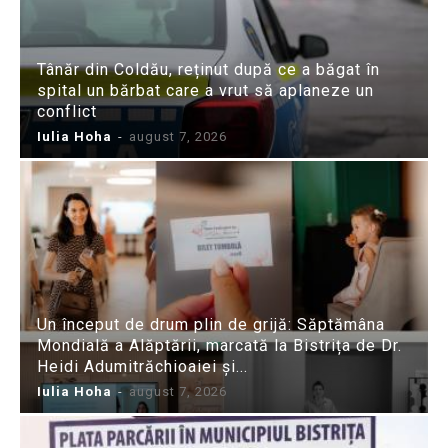
Tânăr din Coldău, reținut după ce a băgat în
spital un bărbat care a vrut să aplaneze un
conflict
Iulia Hoha
-
august 7, 2026
Un început de drum plin de grijă: Săptămâna
Mondială a Alăptării, marcată la Bistrița de Dr.
Heidi Adumitrăchioaiei și...
Iulia Hoha
-
august 7, 2026