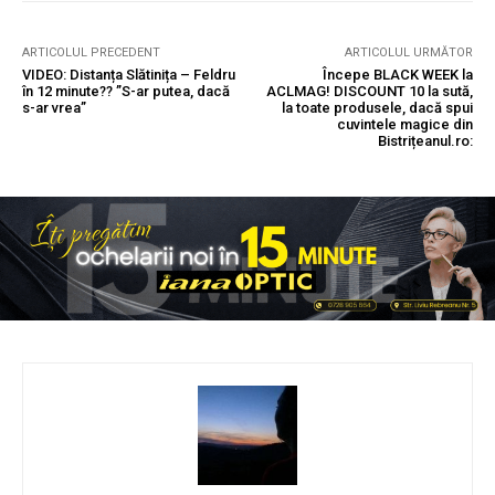
ARTICOLUL PRECEDENT
ARTICOLUL URMĂTOR
VIDEO: Distanța Slătinița – Feldru
Începe BLACK WEEK la
în 12 minute?? ”S-ar putea, dacă
ACLMAG! DISCOUNT 10 la sută,
s-ar vrea”
la toate produsele, dacă spui
cuvintele magice din
Bistrițeanul.ro: