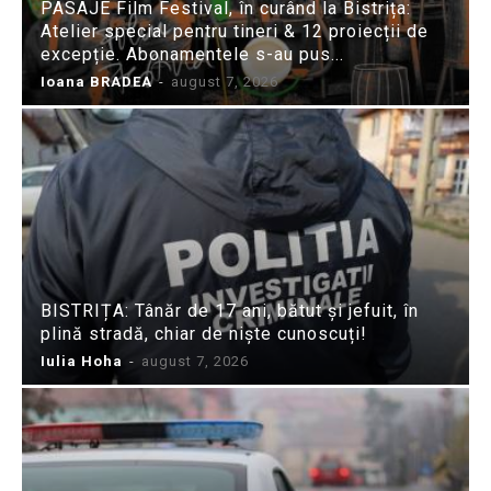
PASAJE Film Festival, în curând la Bistrița:
Atelier special pentru tineri & 12 proiecții de
excepție. Abonamentele s-au pus...
Ioana BRADEA
-
august 7, 2026
BISTRIȚA: Tânăr de 17 ani, bătut și jefuit, în
plină stradă, chiar de niște cunoscuți!
Iulia Hoha
-
august 7, 2026