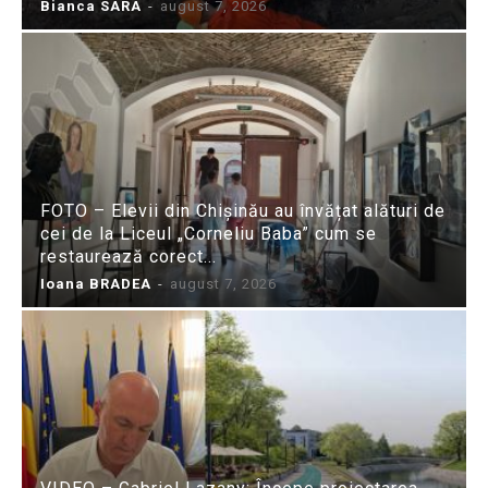
Bianca SARA
-
august 7, 2026
FOTO – Elevii din Chișinău au învățat alături de
cei de la Liceul „Corneliu Baba” cum se
restaurează corect...
Ioana BRADEA
-
august 7, 2026