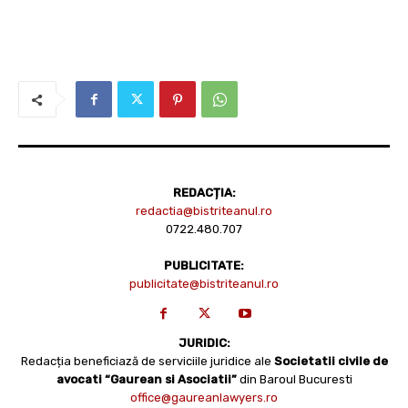
REDACȚIA:
redactia@bistriteanul.ro
0722.480.707
PUBLICITATE:
publicitate@bistriteanul.ro
JURIDIC:
Redacția beneficiază de serviciile juridice ale
Societatii civile de
avocati “Gaurean si Asociatii”
din Baroul Bucuresti
office@gaureanlawyers.ro