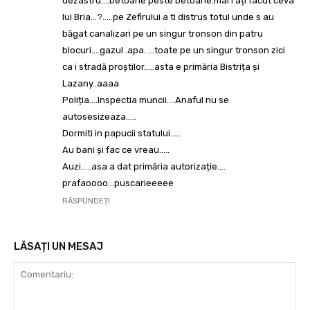
dezastru….betoane peste betoane.mai i ați facut ceva
lui Bria…?…..pe Zefirului a ti distrus totul unde s au
băgat canalizari pe un singur tronson din patru
blocuri….gazul .apa. …toate pe un singur tronson zici
ca i stradă proștilor…..asta e primăria Bistrița și
Lazany..aaaa
Poliția….Inspectia muncii….Anaful nu se
autosesizeaza…..
Dormiti in papucii statului…..
Au bani și fac ce vreau…..
Auzi…..asa a dat primăria autorizație….
prafaoooo…puscarieeeee
RĂSPUNDEȚI
LĂSAȚI UN MESAJ