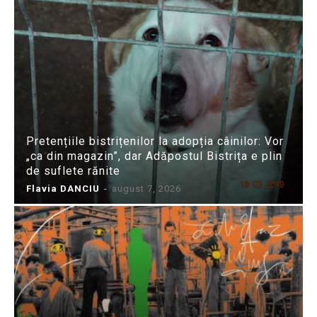
Pretențiile bistrițenilor la adopția câinilor: Vor
„ca din magazin”, dar Adăpostul Bistrița e plin
de suflete rănite
Flavia DANCIU
-
august 7, 2026