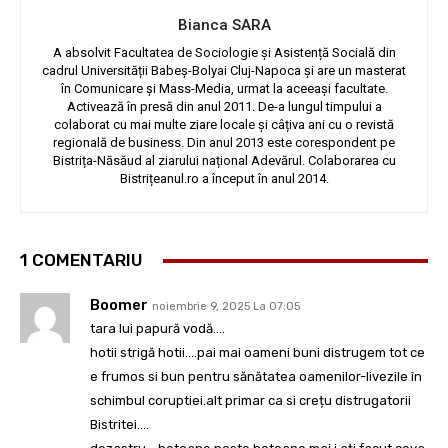
Bianca SARA
A absolvit Facultatea de Sociologie și Asistență Socială din
cadrul Universității Babeș-Bolyai Cluj-Napoca și are un masterat
în Comunicare și Mass-Media, urmat la aceeași facultate.
Activează în presă din anul 2011. De-a lungul timpului a
colaborat cu mai multe ziare locale și câțiva ani cu o revistă
regională de business. Din anul 2013 este corespondent pe
Bistrița-Năsăud al ziarului național Adevărul. Colaborarea cu
Bistrițeanul.ro a început în anul 2014.
1 COMENTARIU
Boomer
noiembrie 9, 2025 La 07:05
tara lui papură vodă….
hotii strigă hotii….pai mai oameni buni distrugem tot ce
e frumos si bun pentru sănătatea oamenilor-livezile în
schimbul coruptiei.alt primar ca si crețu distrugatorii
Bistritei….