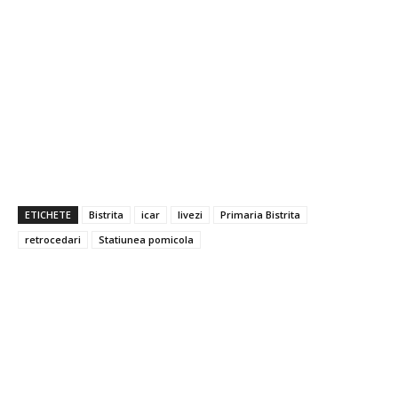
ETICHETE
Bistrita
icar
livezi
Primaria Bistrita
retrocedari
Statiunea pomicola