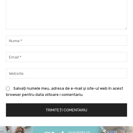
Comentariu:
Nu
Ema
Web
Salvați numele meu, adresa de e-mail și site-ul web în acest
browser pentru data viitoare i comentariu.