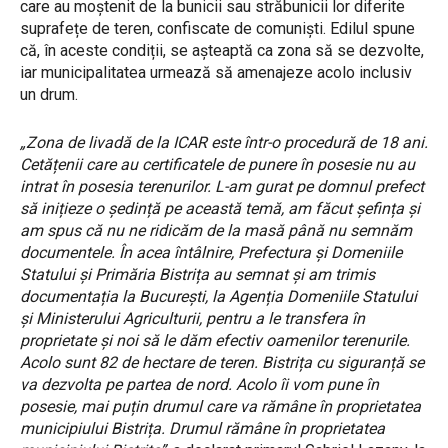
care au moștenit de la bunicii sau străbunicii lor diferite
suprafețe de teren, confiscate de comuniști. Edilul spune
că, în aceste condiții, se așteaptă ca zona să se dezvolte,
iar municipalitatea urmează să amenajeze acolo inclusiv
un drum.
„Zona de livadă de la ICAR este într-o procedură de 18 ani.
Cetățenii care au certificatele de punere în posesie nu au
intrat în posesia terenurilor. L-am gurat pe domnul prefect
să inițieze o ședință pe această temă, am făcut șefința și
am spus că nu ne ridicăm de la masă până nu semnăm
documentele. În acea întâlnire, Prefectura și Domeniile
Statului și Primăria Bistrița au semnat și am trimis
documentația la București, la Agenția Domeniile Statului
și Ministerului Agriculturii, pentru a le transfera în
proprietate și noi să le dăm efectiv oamenilor terenurile.
Acolo sunt 82 de hectare de teren. Bistrița cu siguranță se
va dezvolta pe partea de nord. Acolo îi vom pune în
posesie, mai puțin drumul care va rămâne în proprietatea
municipiului Bistrița. Drumul rămâne în proprietatea