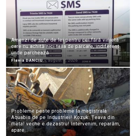
Amenzi de sute de lei pentru cei fără vinietă
care nu achită nici taxa de parcare, indiferent
unde parchează
Flavia DANCIU
-
august 7, 2026
Probleme peste probleme la magistrala
Aquabis de pe Industriei! Kozuk: Țeava din
metal veche e dezastru! Intervenim, reparăm,
apare...