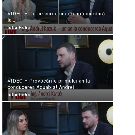
VIDEO – De ce curge uneori apă murdară
la...
Iulia Hoha
-
iulie 24, 2026
VIDEO – Provocările primului an la
conducerea Aquabis! Andrei...
Iulia Hoha
-
iulie 21, 2026