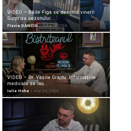
VIDEO – Băile Figa se deschid vineri!
Surpriza sezonului:...
Flavia DANCIU
-
iunie 9, 2026
VIDEO – Dr. Vasile Grajdu: Informațiile
medicale se iau...
Iulia Hoha
-
mai 26, 2026