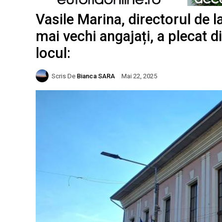
Vasile Marina, directorul de l
mai vechi angajați, a plecat di
locul:
Scris De
Bianca SARA
Mai 22, 2025