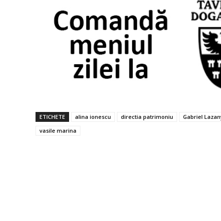
ETICHETE
alina ionescu
directia patrimoniu
Gabriel Lazan
vasile marina