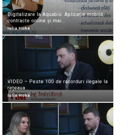
Digitalizare la Aquabis: Aplicație mobilă,
contracte online și mai...
Iulia Hoha
-
august 3, 2026
VIDEO – Peste 100 de racorduri ilegale la
rețeaua...
Iulia Hoha
-
iulie 31, 2026