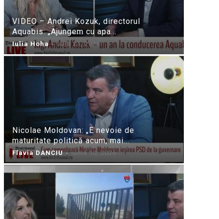
VIDEO – Andrei Kozuk, directorul
Aquabis: „Ajungem cu apa...
Iulia Hoha
-
iulie 21, 2026
Nicolae Moldovan: „E nevoie de
maturitate politică acum, mai...
Flavia DANCIU
-
iunie 10, 2026