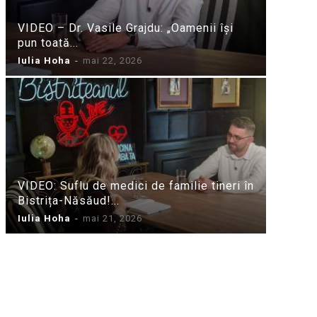
VIDEO – Dr. Vasile Grajdu: „Oamenii își
pun toată...
Iulia Hoha
-
mai 22, 2026
VIDEO: Suflu de medici de familie tineri în
Bistrița-Năsăud!...
Iulia Hoha
-
mai 21, 2026