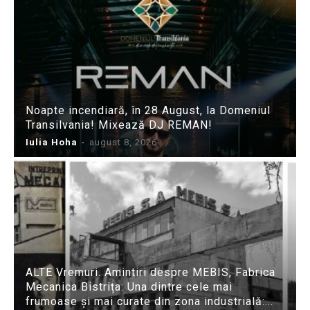
Noapte incendiară, în 28 August, la Domeniul
Transilvania! Mixează DJ REMAN!
Iulia Hoha
-
august 8, 2026
ALTE Vremuri. Amintiri despre MEBIS, Fabrica
Mecanica Bistrița: Una dintre cele mai
frumoase și mai curate din zona industrială:...