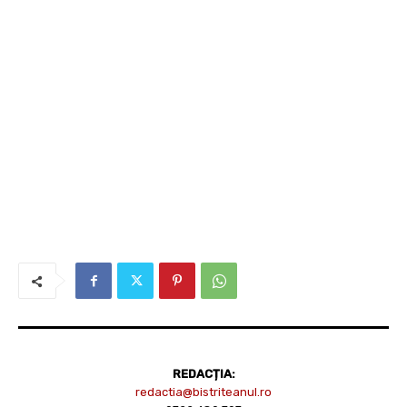
REDACȚIA:
redactia@bistriteanul.ro