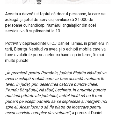
Acesta a dezvăluit faptul că doar 4 persoane, la care se
adaugă și șeful de serviciu, evaluează 21.000 de
persoane cu handicap. Numărul angajaților din acel
serviciu va fi suplimentat la 10.
Potrivit vicepreședintelui CJ Daniel Tămaș, în premieră în
țară, Bistrița-Năsăud va avea și o echipă mobilă care va
face evaluările persoanelor cu handicap în teren, în mai
multe puncte:
„În premieră pentru România, județul Bistrița-Năsăud va
avea o echipă mobilă care va face această evaluare în
teren, în județ, prin deservirea câtorva puncte cheie:
Prundu Bârgăului, Năsăud, Lechința, în anumite puncte
mai îndepărtate ale județului, astfel încât să nu îi mai
punem pe acești oameni să se deplaseze și mergem noi
spre ei. Acest lucru o să fie piatra de încercare pentru
acest serviciu complex de evaluare”,
a precizat Daniel