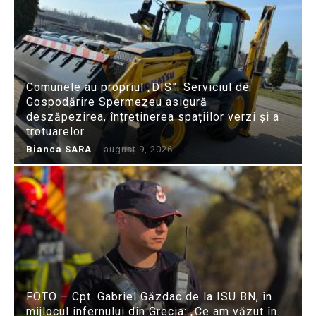
Comunele au propriul „DIS”: Serviciul de
Gospodărire Spermezeu asigură
deszăpezirea, întreținerea spațiilor verzi și a
trotuarelor
Bianca SARA
-
august 9, 2026
FOTO – Cpt. Gabriel Găzdac de la ISU BN, în
mijlocul infernului din Grecia: „Ce am văzut în...