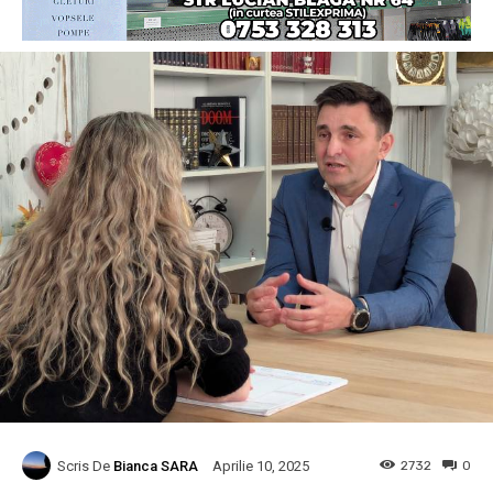
Scris De
Bianca SARA
2732
0
Aprilie 10, 2025