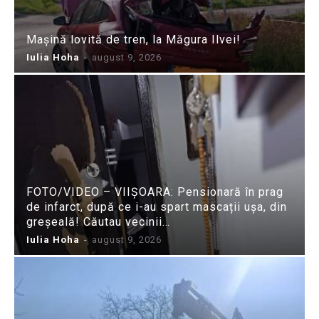
Mașină lovită de tren, la Măgura Ilvei!
Iulia Hoha
-
august 9, 2026
FOTO/VIDEO – VIIȘOARA: Pensionară în prag
de infarct, după ce i-au spart mascații ușa, din
greșeală! Căutau vecinii…
Iulia Hoha
-
august 9, 2026