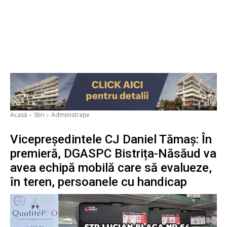
Acasă
Stiri
Administrație
Vicepreședintele CJ Daniel Tămaș: În
premieră, DGASPC Bistrița-Năsăud va
avea echipă mobilă care să evalueze,
în teren, persoanele cu handicap