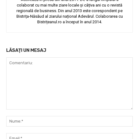
colaborat cu mai multe ziare locale și câțiva ani cu o revistă
regională de business. Din anul 2013 este corespondent pe
Bistrița-Năsăud al ziarului național Adevărul. Colaborarea cu
Bistrițeanul.ro a început în anul 2014.
LĂSAȚI UN MESAJ
Comentariu:
Nu
Ema