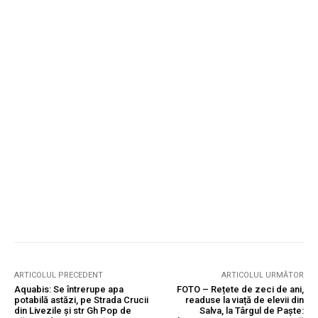
ARTICOLUL PRECEDENT
ARTICOLUL URMĂTOR
Aquabis: Se întrerupe apa
FOTO – Rețete de zeci de ani,
potabilă astăzi, pe Strada Crucii
readuse la viață de elevii din
din Livezile și str Gh Pop de
Salva, la Târgul de Paște: