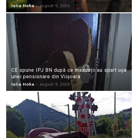
Iulia Hoha
-
august 9, 2026
CE spune IPJ BN după ce mascații au spart ușa
unei pensionare din Viișoara
Iulia Hoha
-
august 9, 2026