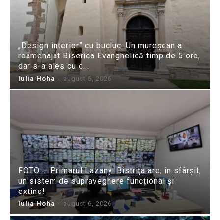
„Design interior” cu bucluc: Un mureșean a
reamenajat Biserica Evanghelică timp de 5 ore,
dar s-a ales cu o...
Iulia Hoha
-
august 6, 2026
FOTO – Primarul Lazany: Bistrița are, în sfârșit,
un sistem de supraveghere funcțional și
extins!
Iulia Hoha
-
august 6, 2026