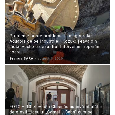
Probleme peste probleme la magistrala
Aquabis de pe Industriei! Kozuk: Țeava din
metal veche e dezastru! Intervenim, reparăm,
apare...
Bianca SARA
-
august 7, 2026
FOTO – 10 elevi din Chișinău au învățat alături
de elevii Liceului „Corneliu Baba” cum se