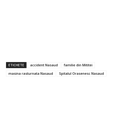
ETICHETE
accident Nasaud
familie din Mititei
masina rasturnata Nasaud
Spitalul Orasenesc Nasaud