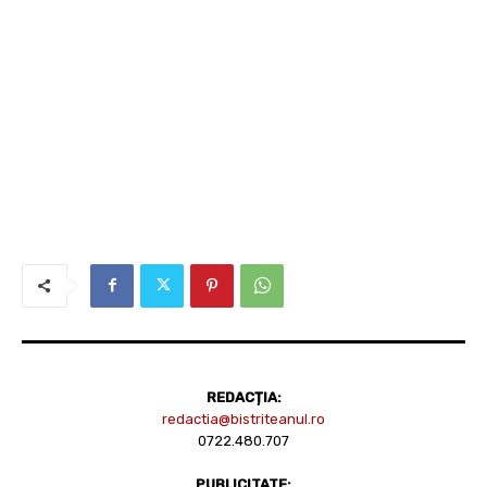
REDACȚIA:
redactia@bistriteanul.ro
0722.480.707
PUBLICITATE: