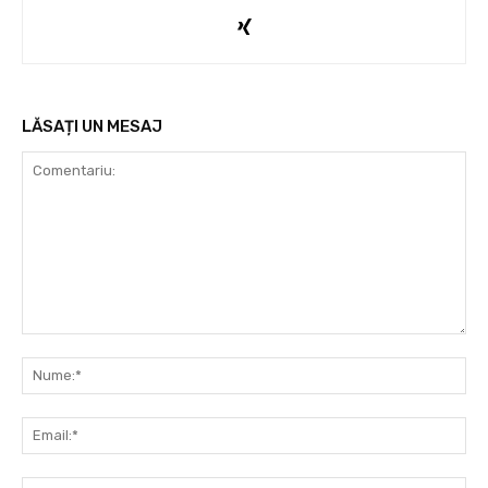
LĂSAȚI UN MESAJ
Comentariu:
Nu
Ema
Web