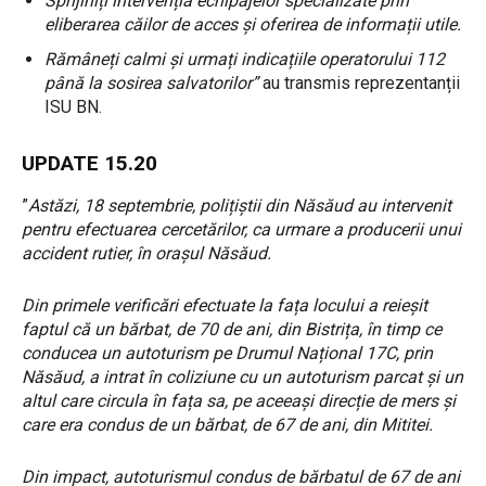
Sprijiniți intervenția echipajelor specializate prin
eliberarea căilor de acces și oferirea de informații utile.
Rămâneți calmi și urmați indicațiile operatorului 112
până la sosirea salvatorilor”
au transmis reprezentanții
ISU BN.
UPDATE 15.20
”
Astăzi, 18 septembrie, polițiștii din Năsăud au intervenit
pentru efectuarea cercetărilor, ca urmare a producerii unui
accident rutier, în orașul Năsăud.
Din primele verificări efectuate la fața locului a reieșit
faptul că un bărbat, de 70 de ani, din Bistrița, în timp ce
conducea un autoturism pe Drumul Național 17C, prin
Năsăud, a intrat în coliziune cu un autoturism parcat și un
altul care circula în fața sa, pe aceeași direcție de mers și
care era condus de un bărbat, de 67 de ani, din Mititei.
Din impact, autoturismul condus de bărbatul de 67 de ani