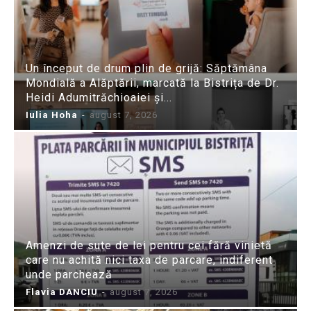
Un început de drum plin de grijă: Săptămâna
Mondială a Alăptării, marcată la Bistrița de Dr.
Heidi Adumitrăchioaiei și...
Iulia Hoha
-
august 7, 2026
Amenzi de sute de lei pentru cei fără vinietă
care nu achită nici taxa de parcare, indiferent
unde parchează
Flavia DANCIU
-
august 7, 2026