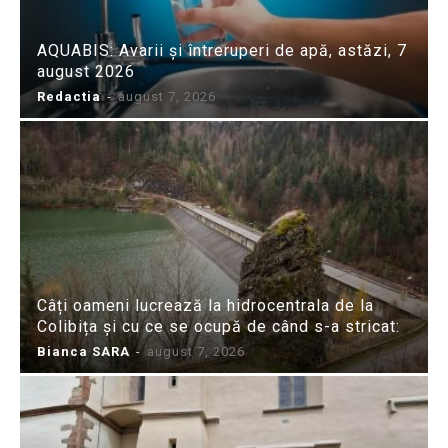
AQUABIS: Avarii și întreruperi de apă, astăzi, 7
august 2026
Redactia
-
august 7, 2026
Câți oameni lucrează la hidrocentrala de la
Colibița și cu ce se ocupă de când s-a stricat:
Bianca SARA
-
august 7, 2026