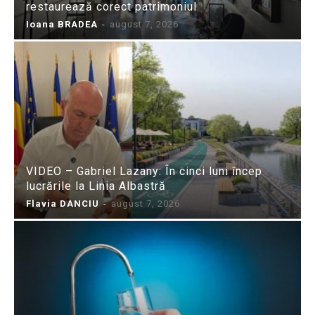
restaurează corect patrimoniul
Ioana BRADEA
-
august 7, 2026
VIDEO – Gabriel Lazany: În cinci luni încep
lucrările la Linia Albastră
Flavia DANCIU
-
august 7, 2026