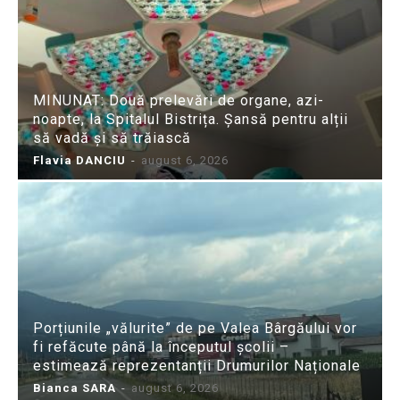
MINUNAT: Două prelevări de organe, azi-
noapte, la Spitalul Bistrița. Șansă pentru alții
să vadă și să trăiască
Flavia DANCIU
-
august 6, 2026
Porțiunile „vălurite” de pe Valea Bârgăului vor
fi refăcute până la începutul școlii –
estimează reprezentanții Drumurilor Naționale
Bianca SARA
-
august 6, 2026