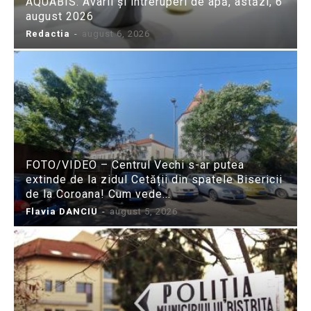
AQUABIS: Avarii și întreruperi de apă, astăzi, 6
august 2026
Redactia
-
august 6, 2026
FOTO/VIDEO – Centrul Vechi s-ar putea
extinde de la zidul Cetății din spatele Bisericii
de la Coroana! Cum vede...
Flavia DANCIU
-
august 5, 2026