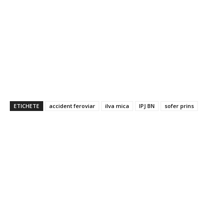
ETICHETE
accident feroviar
ilva mica
IPJ BN
sofer prins