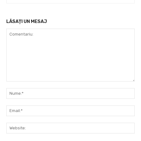
LĂSAȚI UN MESAJ
Comentariu:
Nu
Ema
Web