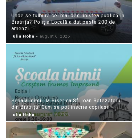
Unde se tulbură cel mai des liniștea publică în
Bistrița? Poliția Locală a dat peste 200 de
amenzi
Iulia Hoha
-
august 6, 2026
Școala Inimii, la Biserica Sf. Ioan Botezătorul
din Bistrița! Cum se pot înscrie copilașii:
Iulia Hoha
-
august 6, 2026