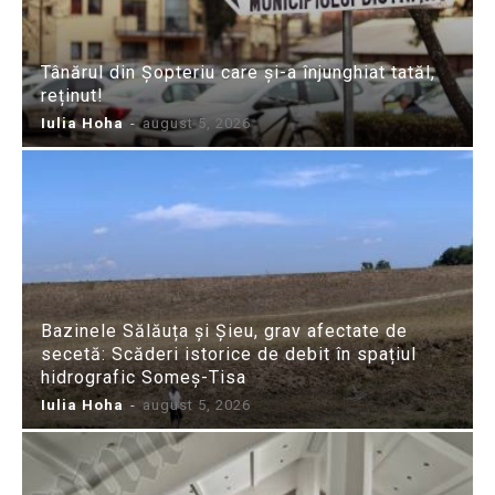
Tânărul din Șopteriu care și-a înjunghiat tatăl,
reținut!
Iulia Hoha
-
august 5, 2026
Bazinele Sălăuța și Șieu, grav afectate de
secetă: Scăderi istorice de debit în spațiul
hidrografic Someș-Tisa
Iulia Hoha
-
august 5, 2026