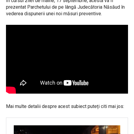
În cursul zilei de mâine, 17 septembrie, acesta va fi
prezentat Parchetului de pe lângă Judecătoria Năsăud în
vederea dispunerii unei noi măsuri preventive.
Mai multe detalii despre acest subiect puteți citi mai jos: