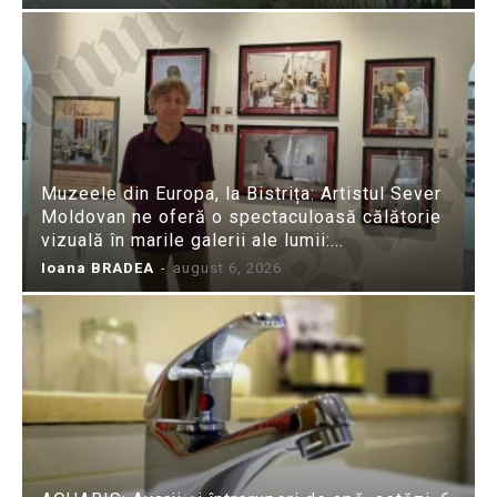
Muzeele din Europa, la Bistrița: Artistul Sever
Moldovan ne oferă o spectaculoasă călătorie
vizuală în marile galerii ale lumii:...
Ioana BRADEA
-
august 6, 2026