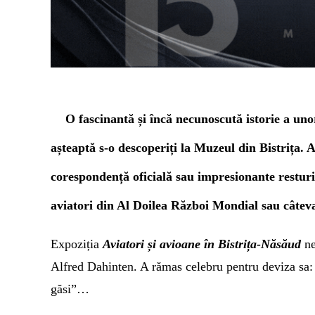
O fascinantă și încă necunoscută istorie a uno
așteaptă s-o descoperiți la Muzeul din Bistrița. 
corespondență oficială sau impresionante
restur
aviatori din Al Doilea Război Mondial sau câtev
Expoziția
Aviatori și avioane în Bistrița-Năsăud
ne
Alfred Dahinten.
A rămas celebru pentru deviza sa
găsi”…