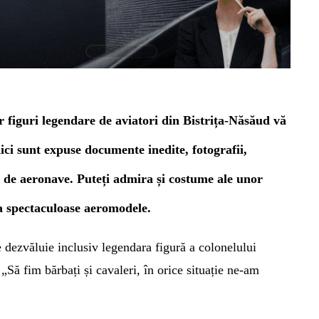
r figuri legendare de aviatori din Bistrița-Năsăud vă
Aici
sunt expuse
documente inedite, fotografii,
i de aeronave. Puteți admira și
costume ale unor
a spectaculoase aeromodele.
 dezvăluie inclusiv legendara figură a colonelului
:
„Să fim bărbați și cavaleri, în orice situație ne-am