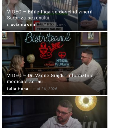
VIDEO – Băile Figa se deschid vineri!
Surpriza sezonului:...
Flavia DANCIU
-
iunie 9, 2026
VIDEO – Dr. Vasile Grajdu: Informațiile
medicale se iau...
Iulia Hoha
-
mai 26, 2026