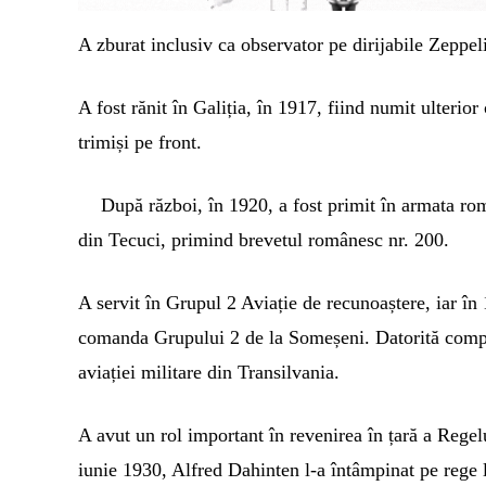
A zburat inclusiv ca observator pe dirijabile Zeppel
A fost rănit în Galiția, în 1917, fiind numit ulterio
trimiși pe front.
După război, în 1920, a fost primit în armata ro
din Tecuci, primind brevetul românesc nr. 200.
A servit în Grupul 2 Aviație de recunoaștere, iar în
comanda Grupului 2 de la Someșeni. Datorită compet
aviației militare din Transilvania.
A avut un rol important în revenirea în țară a Regelu
iunie 1930, Alfred Dahinten l-a întâmpinat pe rege l