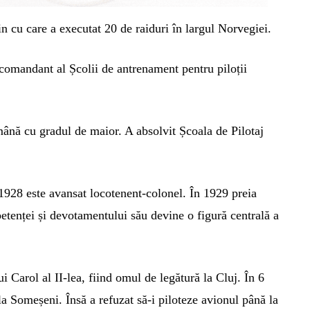
in cu care a executat 20 de raiduri în largul Norvegiei.
r comandant al Școlii de antrenament pentru piloții
mână cu gradul de maior. A absolvit Școala de Pilotaj
 1928 este avansat locotenent-colonel. În 1929 preia
enței și devotamentului său devine o figură centrală a
i Carol al II-lea, fiind omul de legătură la Cluj. În 6
a Someșeni. Însă a refuzat să-i piloteze avionul până la