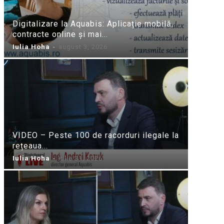
Digitalizare la Aquabis: Aplicație mobilă,
contracte online și mai...
Iulia Hoha
-
august 3, 2026
VIDEO – Peste 100 de racorduri ilegale la
rețeaua...
Iulia Hoha
-
iulie 31, 2026