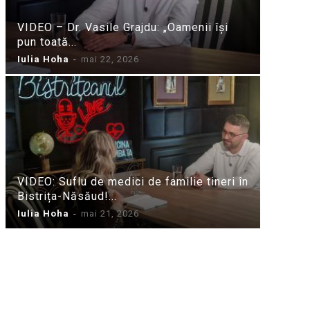
VIDEO – Dr. Vasile Grajdu: „Oamenii își
pun toată...
Iulia Hoha
-
mai 22, 2026
VIDEO: Suflu de medici de familie tineri în
Bistrița-Năsăud!...
Iulia Hoha
-
mai 21, 2026