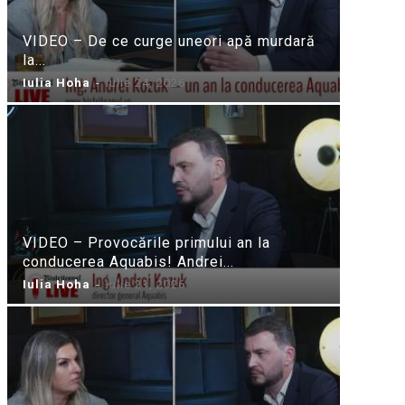
VIDEO – De ce curge uneori apă murdară
la...
Iulia Hoha
-
iulie 24, 2026
VIDEO – Provocările primului an la
conducerea Aquabis! Andrei...
Iulia Hoha
-
iulie 21, 2026