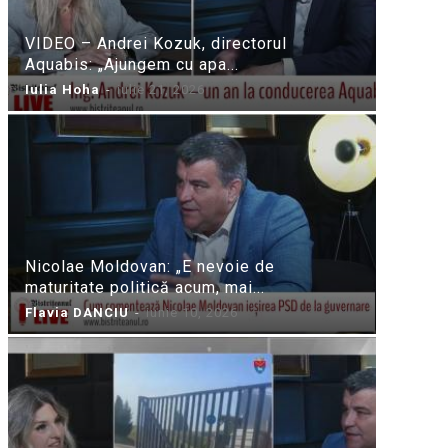
VIDEO – Andrei Kozuk, directorul
Aquabis: „Ajungem cu apa...
Iulia Hoha
-
iulie 21, 2026
Nicolae Moldovan: „E nevoie de
maturitate politică acum, mai...
Flavia DANCIU
-
iunie 10, 2026