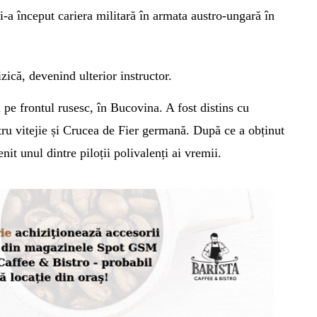
i
-a
încep
ut
cariera militară în armata austro-ungară în
zică, devenind ulterior instructor.
ă
pe frontul rusesc, în Bucovina. A fost distins cu
tru vitejie și Crucea de Fier germană. După ce a obținut
it unul dintre piloții polivalenți ai vremii.