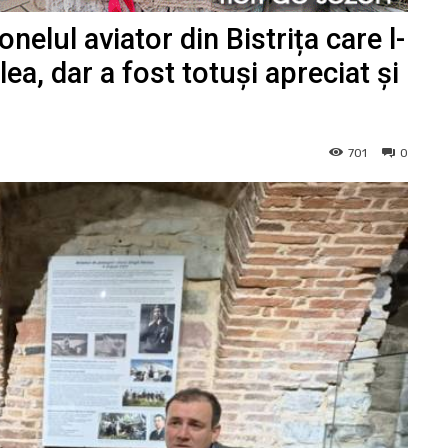
nelul aviator din Bistrița care l-
lea, dar a fost totuși apreciat și
701
0