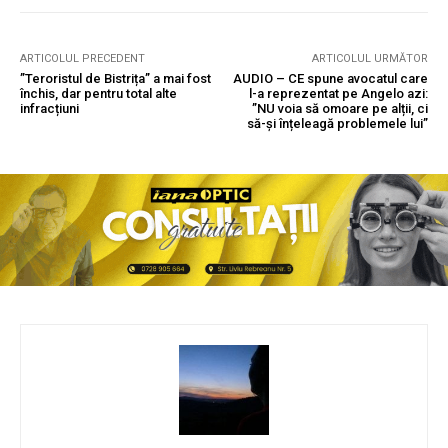
ARTICOLUL PRECEDENT
ARTICOLUL URMĂTOR
”Teroristul de Bistrița” a mai fost
AUDIO – CE spune avocatul care
închis, dar pentru total alte
l-a reprezentat pe Angelo azi:
infracțiuni
”NU voia să omoare pe alții, ci
să-și înțeleagă problemele lui”