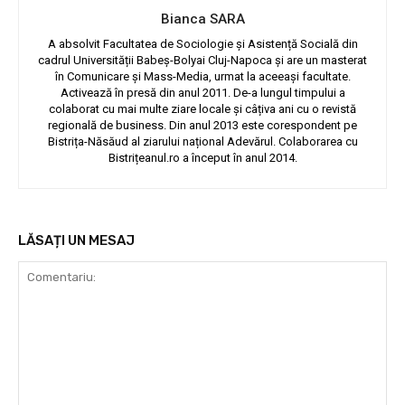
Bianca SARA
A absolvit Facultatea de Sociologie și Asistență Socială din
cadrul Universității Babeș-Bolyai Cluj-Napoca și are un masterat
în Comunicare și Mass-Media, urmat la aceeași facultate.
Activează în presă din anul 2011. De-a lungul timpului a
colaborat cu mai multe ziare locale și câțiva ani cu o revistă
regională de business. Din anul 2013 este corespondent pe
Bistrița-Năsăud al ziarului național Adevărul. Colaborarea cu
Bistrițeanul.ro a început în anul 2014.
LĂSAȚI UN MESAJ