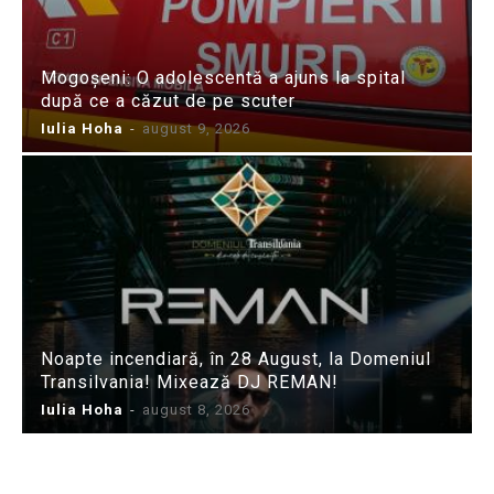
Mogoșeni: O adolescentă a ajuns la spital
după ce a căzut de pe scuter
Iulia Hoha
-
august 9, 2026
Noapte incendiară, în 28 August, la Domeniul
Transilvania! Mixează DJ REMAN!
Iulia Hoha
-
august 8, 2026