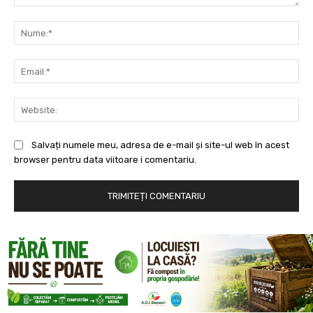
Comentariu:
Nu
Ema
Web
Salvați numele meu, adresa de e-mail și site-ul web în acest
browser pentru data viitoare i comentariu.