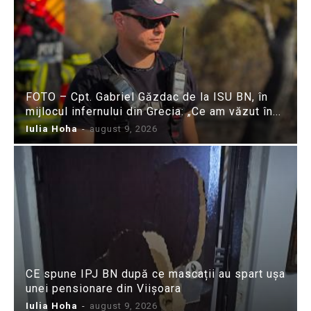
FOTO – Cpt. Gabriel Găzdac de la ISU BN, în
mijlocul infernului din Grecia: „Ce am văzut în...
Iulia Hoha
-
august 9, 2026
CE spune IPJ BN după ce mascații au spart ușa
unei pensionare din Viișoara
Iulia Hoha
-
august 9, 2026