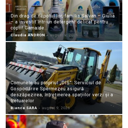
Din drag de nepotul lor, familia Salvan – Giulia
– a investit într-un detergent delicat pentru
copii! Gama de...
Claudia ANDRON
-
august 9, 2026
Comunele au propriul „DIS”: Serviciul de
Gospodărire Spermezeu asigură
deszăpezirea, întreținerea spațiilor verzi și a
trotuarelor
Bianca SARA
-
august 9, 2026