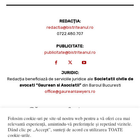
REDACȚIA:
redactia@bistriteanul.ro
0722.480.707
PUBLICITATE:
publicitate@bistriteanul.ro
JURIDIC:
Redacția beneficiază de serviciile juridice ale
Societatii civile de
avocati “Gaurean si Asociatii”
din Baroul Bucuresti
office@gaureanlawyers.ro
Folosim cookie-uri pe site-ul nostru web pentru a vă oferi cea mai
relevantă experiență, amintindu-vă preferințele și repetând vizitele.
Dând clic pe „Accept”, sunteți de acord cu utilizarea TOATE
cookie-urile.