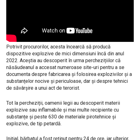
Potrivit procurorilor, acesta încearcă să producă
dispozitive explozive de mici dimensiuni încă din anul
2022. Aceștia au descoperit în urma perchezițiilor că
năsăudeanul a accesat numeroase site-uri pentru a se
documenta despre fabricarea și folosirea explozivilor și a
substanțelor nocive și periculoase, dar și despre tehnici
de săvârșire a unui act de terorist.
Tot la percheziții, oamenii legii au descoperit materii
explozive sau inflamabile și mai multe recipiente cu
substanțe și peste 630 de materiale pirotehnice și
explozive, de tip petardă.
Inițial, bărbatul a fost reținut pentru 24 de ore, iar ulterior,