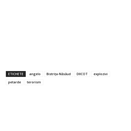
ETICHETE
angelo
Bistrița-Năsăud
DIICOT
explozivi
petarde
terorism