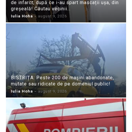
de infarct, după ce i-au spart mascații ușa, din
greșeală! Căutau vecinii…
Iulia Hoha
-
august 9, 2026
BISTRIȚA: Peste 200 de mașini abandonate,
mutate sau ridicate de pe domeniul public!
Iulia Hoha
-
august 9, 2026