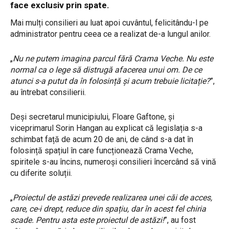
face exclusiv prin spate.
Mai mulți consilieri au luat apoi cuvântul, felicitându-l pe
administrator pentru ceea ce a realizat de-a lungul anilor.
„
Nu ne putem imagina parcul fără Crama Veche. Nu este
normal ca o lege să distrugă afacerea unui om. De ce
atunci s-a putut da în folosință și acum trebuie licitație?
”,
au întrebat consilierii.
Deși secretarul municipiului, Floare Gaftone, și
viceprimarul Sorin Hangan au explicat că legislația s-a
schimbat față de acum 20 de ani, de când s-a dat în
folosință spațiul în care funcționează Crama Veche,
spiritele s-au încins, numeroși consilieri încercând să vină
cu diferite soluții.
„
Proiectul de astăzi prevede realizarea unei căi de acces,
care, ce-i drept, reduce din spațiu, dar în acest fel chiria
scade. Pentru asta este proiectul de astăzi!
”, au fost