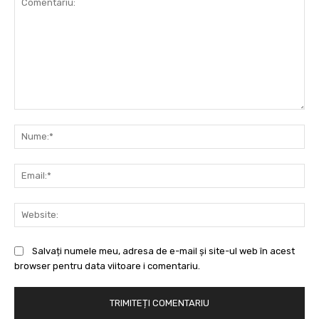
Comentariu:
Nu
Ema
Web
Salvați numele meu, adresa de e-mail și site-ul web în acest
browser pentru data viitoare i comentariu.