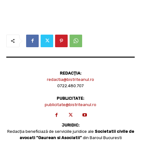
REDACȚIA:
redactia@bistriteanul.ro
0722.480.707
PUBLICITATE:
publicitate@bistriteanul.ro
JURIDIC:
Redacția beneficiază de serviciile juridice ale
Societatii civile de
avocati “Gaurean si Asociatii”
din Baroul Bucuresti