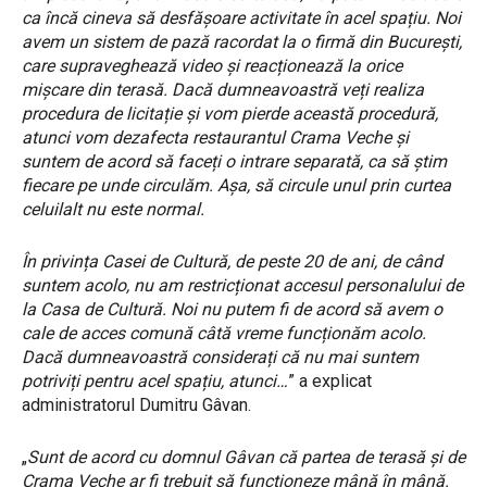
ca încă cineva să desfășoare activitate în acel spațiu. Noi
avem un sistem de pază racordat la o firmă din București,
care supraveghează video și reacționează la orice
mișcare din terasă. Dacă dumneavoastră veți realiza
procedura de licitație și vom pierde această procedură,
atunci vom dezafecta restaurantul Crama Veche și
suntem de acord să faceți o intrare separată, ca să știm
fiecare pe unde circulăm. Așa, să circule unul prin curtea
celuilalt nu este normal.
În privința Casei de Cultură, de peste 20 de ani, de când
suntem acolo, nu am restricționat accesul personalului de
la Casa de Cultură. Noi nu putem fi de acord să avem o
cale de acces comună câtă vreme funcționăm acolo.
Dacă dumneavoastră considerați că nu mai suntem
potriviți pentru acel spațiu, atunci…
” a explicat
administratorul Dumitru Gâvan.
„
Sunt de acord cu domnul Gâvan că partea de terasă și de
Crama Veche ar fi trebuit să funcționeze mână în mână.