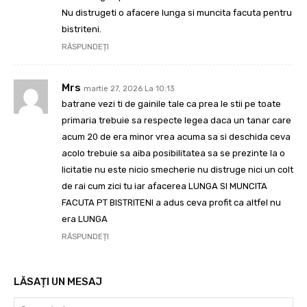
Nu distrugeti o afacere lunga si muncita facuta pentru
bistriteni.
RĂSPUNDEȚI
Mrs
martie 27, 2026 La 10:13
batrane vezi ti de gainile tale ca prea le stii pe toate
primaria trebuie sa respecte legea daca un tanar care
acum 20 de era minor vrea acuma sa si deschida ceva
acolo trebuie sa aiba posibilitatea sa se prezinte la o
licitatie nu este nicio smecherie nu distruge nici un colt
de rai cum zici tu iar afacerea LUNGA SI MUNCITA
FACUTA PT BISTRITENI a adus ceva profit ca altfel nu
era LUNGA
RĂSPUNDEȚI
LĂSAȚI UN MESAJ