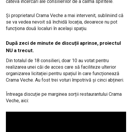
câteva încercări ale consilierilor de a calma spiritele.
Și proprietarul Crama Veche a mai intervenit, subliniind că
se va vedea nevoit să închidă locația, deoarece nu pot
funcționa două localuri în același spațiu.
După zeci de minute de discuții aprinse, proiectul
NU a trecut.
Din totalul de 18 consilieri, doar 10 au votat pentru
realizarea unei căi de acces care să faciliteze ulterior
organizarea licitației pentru spațiul în care funcționează
Crama Veche. Au fost trei voturi împotrivă și cinci abțineri.
Întreaga discuție pe marginea sorții restaurantului Crama
Veche, aici: