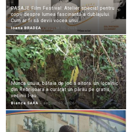
PASAJE Film Festival: Atelier special pentru
copii despre lumea fascinantă a dublajului.
Cum ar fi să devii vocea unui...
Ioana BRADEA
-
august 10, 2026
Munca unuia, bătaia de joc a altora: un localnic
din Rebrișoara a curățat un pârâu pe gratis,
vecinii l-au...
Bianca SARA
-
august 10, 2026