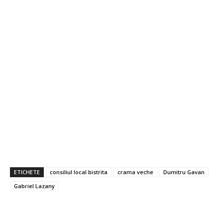
ETICHETE
consiliul local bistrita
crama veche
Dumitru Gavan
Gabriel Lazany