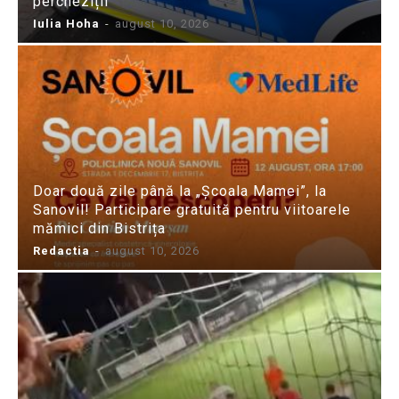
percheziții
Iulia Hoha
-
august 10, 2026
Doar două zile până la „Școala Mamei”, la
Sanovil! Participare gratuită pentru viitoarele
mămici din Bistrița
Redactia
-
august 10, 2026