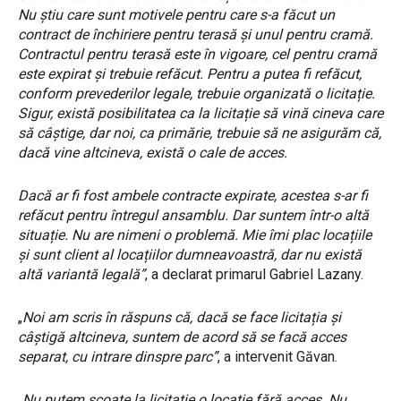
Nu știu care sunt motivele pentru care s-a făcut un
contract de închiriere pentru terasă și unul pentru cramă.
Contractul pentru terasă este în vigoare, cel pentru cramă
este expirat și trebuie refăcut. Pentru a putea fi refăcut,
conform prevederilor legale, trebuie organizată o licitație.
Sigur, există posibilitatea ca la licitație să vină cineva care
să câștige, dar noi, ca primărie, trebuie să ne asigurăm că,
dacă vine altcineva, există o cale de acces.
Dacă ar fi fost ambele contracte expirate, acestea s-ar fi
refăcut pentru întregul ansamblu. Dar suntem într-o altă
situație. Nu are nimeni o problemă. Mie îmi plac locațiile
și sunt client al locațiilor dumneavoastră, dar nu există
altă variantă legală”
, a declarat primarul Gabriel Lazany.
„
Noi am scris în răspuns că, dacă se face licitația și
câștigă altcineva, suntem de acord să se facă acces
separat, cu intrare dinspre parc”
, a intervenit Găvan.
„
Nu putem scoate la licitație o locație fără acces. Nu