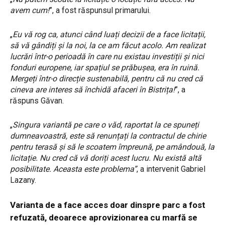
avem cum!
”, a fost răspunsul primarului.
„
Eu vă rog ca, atunci când luați decizii de a face licitații,
să vă gândiți și la noi, la ce am făcut acolo. Am realizat
lucrări într-o perioadă în care nu existau investiții și nici
fonduri europene, iar spațiul se prăbușea, era în ruină.
Mergeți într-o direcție sustenabilă, pentru că nu cred că
cineva are interes să închidă afaceri în Bistrița!
”, a
răspuns Găvan.
„
Singura variantă pe care o văd, raportat la ce spuneți
dumneavoastră, este să renunțați la contractul de chirie
pentru terasă și să le scoatem împreună, pe amândouă, la
licitație. Nu cred că vă doriți acest lucru. Nu există altă
posibilitate. Aceasta este problema”
, a intervenit Gabriel
Lazany.
Varianta de a face acces doar dinspre parc a fost
refuzată, deoarece aprovizionarea cu marfă se