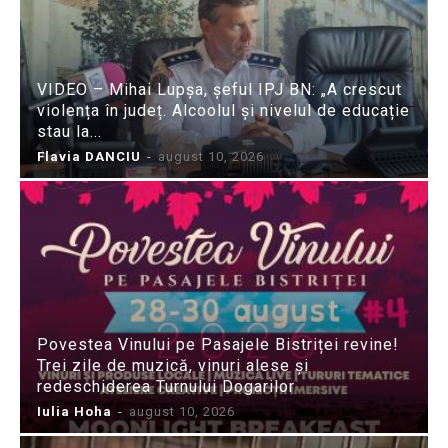
VIDEO – Mihai Lupșa, șeful IPJ BN: „A crescut
violența în județ. Alcoolul și nivelul de educație
stau la...
Flavia DANCIU
-
august 10, 2026
Povestea Vinului pe Pasajele Bistriței revine!
Trei zile de muzică, vinuri alese și
redeschiderea Turnului Dogarilor
Iulia Hoha
-
august 10, 2026