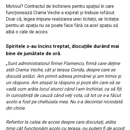
Motivul? Contractul de închiriere pentru spațiul în care
funcționează Crama Veche a expirat și trebuie refăcut.
Doar că, legea impune realizarea unei licitații, iar licitația
pentru un spațiu nu se poate face fără ca acel spațiu să
aibă o cale de acces.
Spiritele s-au încins treptat, discuțiile durând mai
bine de jumătate de oră.
„
Sunt administratorul firmei Flamenco, firmă care deține
atât Crama Veche, cât și terasa Corida, despre care se
discută astăzi. Am primit adresa primăriei și am trimis și
un răspuns. Am atașat la răspuns și poze din care să se
vadă cum arăta locul atunci când l-am închiriat, ca să fiți
în cunoștință de cauză când veți vota, că tot ce s-a făcut
acolo a fost pe cheltuiala mea. Nu s-a decontat niciodată
din chirie.
Referitor la calea de acces despre care discutați, atâta
timp cât funcționăm acolo cu terasa, nu putem fi de acord