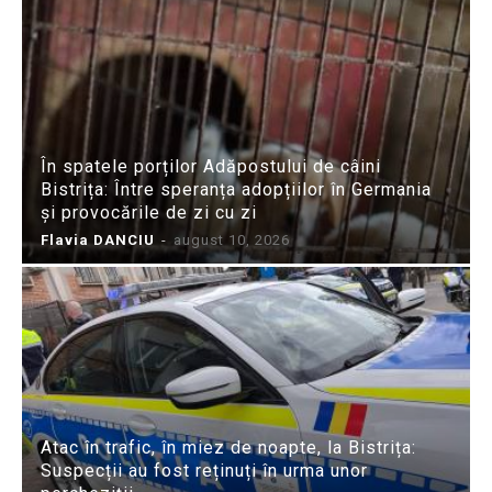
În spatele porților Adăpostului de câini
Bistrița: Între speranța adopțiilor în Germania
și provocările de zi cu zi
Flavia DANCIU
-
august 10, 2026
Atac în trafic, în miez de noapte, la Bistrița:
Suspecții au fost reținuți în urma unor