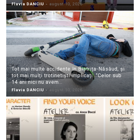
Flavia DANCIU
-
august 10, 2026
Tot mai multe accidente în Bistrița-Năsăud, și
tot mai mulți trotinetiști implicați. ”Celor sub
14 ani nici nu avem...
Flavia DANCIU
-
august 10, 2026