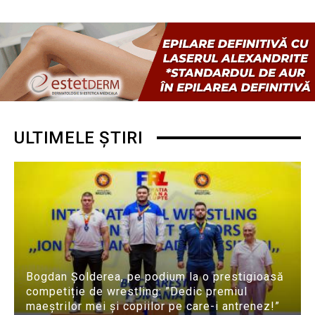
ULTIMELE ȘTIRI
Bogdan Șolderea, pe podium la o prestigioasă
competiție de wrestling: ”Dedic premiul
maeștrilor mei și copiilor pe care-i antrenez!”