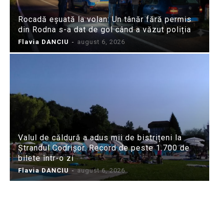
Rocadă eșuată la volan: Un tânăr fără permis
din Rodna s-a dat de gol când a văzut poliția
Flavia DANCIU
-
august 6, 2026
Valul de căldură a adus mii de bistrițeni la
Ștrandul Codrișor. Record de peste 1.700 de
bilete într-o zi
Flavia DANCIU
-
august 6, 2026