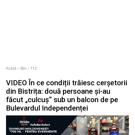
Acasă
Stiri
112
VIDEO În ce condiții trăiesc cerșetorii
din Bistrița: două persoane și-au
făcut „culcuș” sub un balcon de pe
Bulevardul Independenței