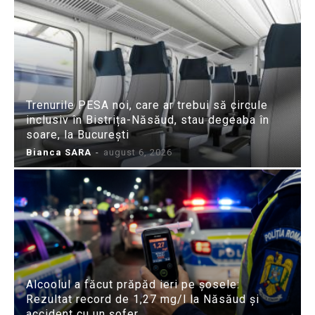
Trenurile PESA noi, care ar trebui să circule
inclusiv în Bistrița-Năsăud, stau degeaba în
soare, la București
Bianca SARA
-
august 6, 2026
Alcoolul a făcut prăpăd ieri pe șosele:
Rezultat record de 1,27 mg/l la Năsăud și
accident cu un șofer...