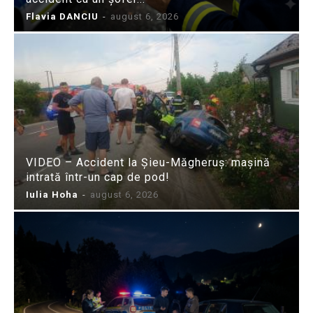
Flavia DANCIU
-
august 6, 2026
VIDEO – Accident la Șieu-Măgheruș: mașină
intrată într-un cap de pod!
Iulia Hoha
-
august 6, 2026