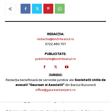
REDACȚIA:
redactia@bistriteanul.ro
0722.480.707
PUBLICITATE:
publicitate@bistriteanul.ro
JURIDIC:
Redacția beneficiază de serviciile juridice ale
Societatii civile de
avocati “Gaurean si Asociatii”
din Baroul Bucuresti
office@gaureanlawyers.ro