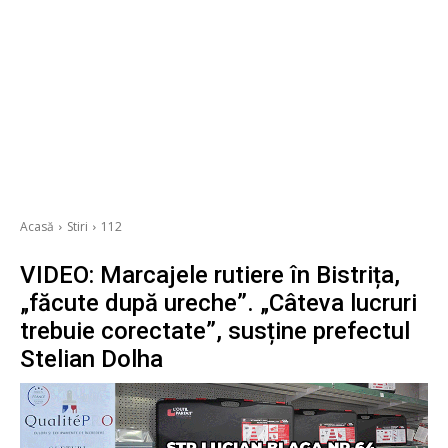
Acasă
Stiri
112
VIDEO: Marcajele rutiere în Bistrița,
„făcute după ureche”. „Câteva lucruri
trebuie corectate”, susține prefectul
Stelian Dolha