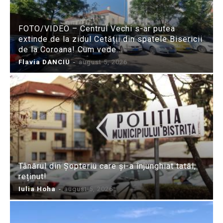
FOTO/VIDEO – Centrul Vechi s-ar putea
extinde de la zidul Cetății din spatele Bisericii
de la Coroana! Cum vede...
Flavia DANCIU
-
august 5, 2026
Tânărul din Șopteriu care și-a înjunghiat tatăl,
reținut!
Iulia Hoha
-
august 5, 2026