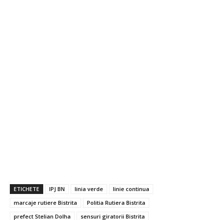
ETICHETE
IPJ BN
linia verde
linie continua
marcaje rutiere Bistrita
Politia Rutiera Bistrita
prefect Stelian Dolha
sensuri giratorii Bistrita