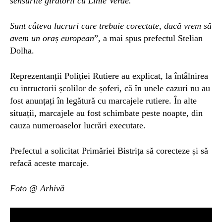
sensurile giratorii cu Linie Verde.
Sunt cât
eva lucruri care trebuie corectate, dacă vrem să
avem un oraș european
”, a mai spus prefectul Stelian
Dolha.
Reprezentanții Poliției Rutiere au explicat, la întâlnirea
cu intructorii școlilor de șoferi, că în unele cazuri nu au
fost anunțați în legătură cu marcajele rutiere. În alte
situații, marcajele au fost schimbate peste noapte, din
cauza numeroaselor lucrări executate.
Prefectul a
solicitat P
rimăriei Bistrița să
corecteze
și să
refacă aceste marcaje.
Foto @ Arhivă