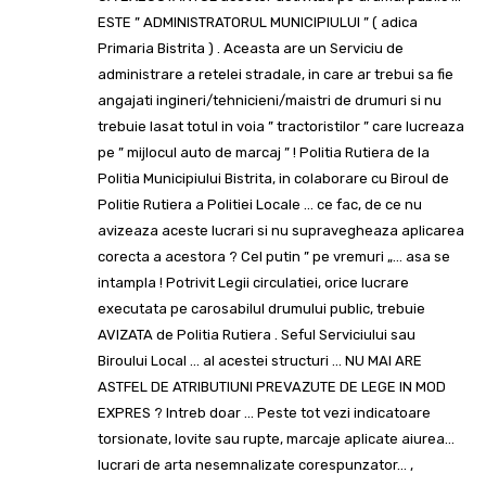
ESTE ” ADMINISTRATORUL MUNICIPIULUI ” ( adica
Primaria Bistrita ) . Aceasta are un Serviciu de
administrare a retelei stradale, in care ar trebui sa fie
angajati ingineri/tehnicieni/maistri de drumuri si nu
trebuie lasat totul in voia ” tractoristilor ” care lucreaza
pe ” mijlocul auto de marcaj ” ! Politia Rutiera de la
Politia Municipiului Bistrita, in colaborare cu Biroul de
Politie Rutiera a Politiei Locale … ce fac, de ce nu
avizeaza aceste lucrari si nu supravegheaza aplicarea
corecta a acestora ? Cel putin ” pe vremuri „… asa se
intampla ! Potrivit Legii circulatiei, orice lucrare
executata pe carosabilul drumului public, trebuie
AVIZATA de Politia Rutiera . Seful Serviciului sau
Biroului Local … al acestei structuri … NU MAI ARE
ASTFEL DE ATRIBUTIUNI PREVAZUTE DE LEGE IN MOD
EXPRES ? Intreb doar … Peste tot vezi indicatoare
torsionate, lovite sau rupte, marcaje aplicate aiurea…
lucrari de arta nesemnalizate corespunzator… ,