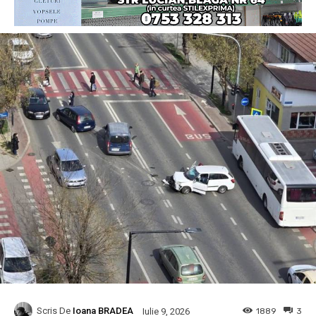
Scris De
Ioana BRADEA
1889
3
Iulie 9, 2026