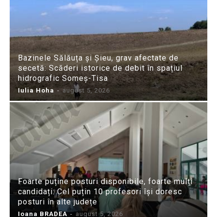
Bazinele Sălăuța și Șieu, grav afectate de
secetă: Scăderi istorice de debit în spațiul
hidrografic Someș-Tisa
Iulia Hoha
-
august 5, 2026
Foarte puține posturi disponibile, foarte mulți
candidați: Cel puțin 10 profesori își doresc
posturi în alte județe
Ioana BRADEA
-
august 5, 2026