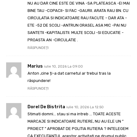
NU AU DAR CINE ESTE DE VINA -SA PLATEASCA -EI MAI
BINE TAU -COPACII- SI FAC -GAURII. ARATA RAU BN. CU
CIRCULATIA SI INDICATOARE RAU FACUTE – DAR ATA -
ETE -52 DE SCOLI -ANTRUN ORASEL ASA MIC -PAI NU
SANTETII -KAPITALISTII. MULTE SCOLI -SI EDUCATIE -
PROASTA AN -CIRCULATIE .
RĂSPUNDEȚI
Marius
iulie 10, 2026 La 09:00
Anton ,cine ți-a dat carnetul ar trebui tras la
răspundere!
RĂSPUNDEȚI
Dorel De Bistrita
iulie 10, 2026 La 12:50
Stimati domni… stau si ma intreb … TOATE ACESTE
MARCAJE SI INDICATOARE RUTIERE, NU AU ELE UN ”
PROIECT ” APROBAT DE POLITIA RUTIERA ? INTELEGEM
CA EXECUTANTUL acestor activitati pe drumul public …