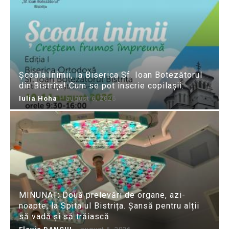
Școala Inimii, la Biserica Sf. Ioan Botezătorul
din Bistrița! Cum se pot înscrie copilașii:
Iulia Hoha
-
august 6, 2026
MINUNAT: Două prelevări de organe, azi-
noapte, la Spitalul Bistrița. Șansă pentru alții
să vadă și să trăiască