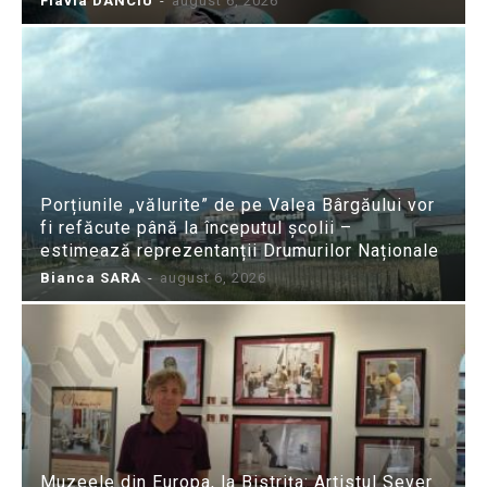
Flavia DANCIU
-
august 6, 2026
Porțiunile „vălurite” de pe Valea Bârgăului vor
fi refăcute până la începutul școlii –
estimează reprezentanții Drumurilor Naționale
Bianca SARA
-
august 6, 2026
Muzeele din Europa, la Bistrița: Artistul Sever