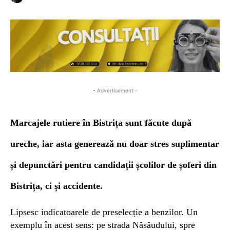
- Advertisement -
M
arcaje
le
rutiere
în Bistrița sunt făcute după
ureche, iar asta generează nu doar stres suplimentar
și depunctări pentru candidații școlilor de șoferi din
Bistrița, ci și accidente.
Lipsesc indicatoarele de preselecție a benzilor. Un
exemplu în acest sens: pe strada Năsăudului, spre