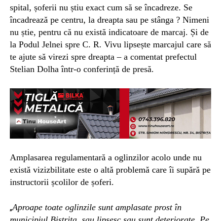
spital, șoferii nu știu exact cum să se încadreze. Se
încadrează pe centru, la dreapta sau pe stânga ? Nimeni
nu știe, pentru că nu există indicatoare de marcaj.
Și d
e
la Podul Jelnei
spre
C. R. Vivu
lipsește marcajul care să
te ajute să virezi spre dreapta – a comentat prefectul
Stelian Dolha într-o conferință de presă.
Amplasarea regulamentară a oglinzilor acolo unde nu
există vizizbilitate este o altă problemă care îi supără pe
instructorii școlilor de șoferi.
Aproape toate oglinzile sunt amplasate prost în
„
municipiul Bistrița, sau lipsesc sau sunt deteriorate.
Pe