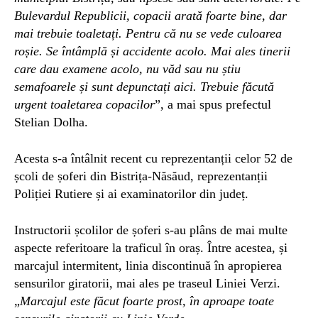
Bulevardul Republicii, copacii arată foarte bine, dar
mai trebuie toaletați. Pentru că nu se vede culoarea
roșie.
Se întâmplă și accidente acolo.
Mai ales tinerii
care dau examene acolo, nu văd sau nu știu
semafoarele și sunt depunctați aici.
Trebuie făcută
urgent toaletarea copacilor
”, a mai spus prefectul
Stelian Dolha.
Acesta
s-a întâlnit recent cu reprezentanții celor 52 de
școli de șoferi din
Bistrița-Năsăud, reprezentanții
Poliției Rutiere și ai examinatorilor din
județ.
Instructorii școlilor de șoferi
s-au plâns de
mai multe
aspecte referitoare la traficul în oraș. Între acestea, și
marcajul intermitent, linia discontinuă în apropierea
sensurilor giratorii, mai ales pe traseul Liniei Verzi.
„
Marcajul este făcut foarte prost, în aproape toate