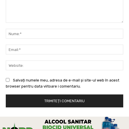
Comentariu:
Nu
Ema
Web
Salvați numele meu, adresa de e-mail și site-ul web în acest
browser pentru data viitoare i comentariu.