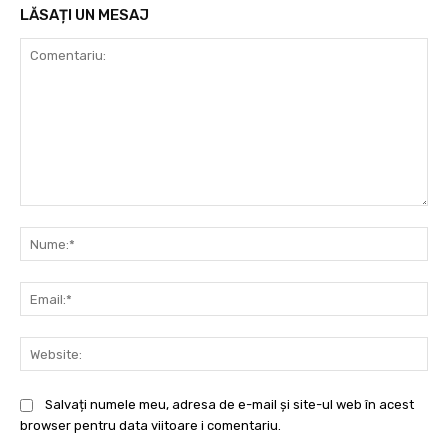
LĂSAȚI UN MESAJ
Comentariu:
Nu
Ema
Web
Salvați numele meu, adresa de e-mail și site-ul web în acest
browser pentru data viitoare i comentariu.