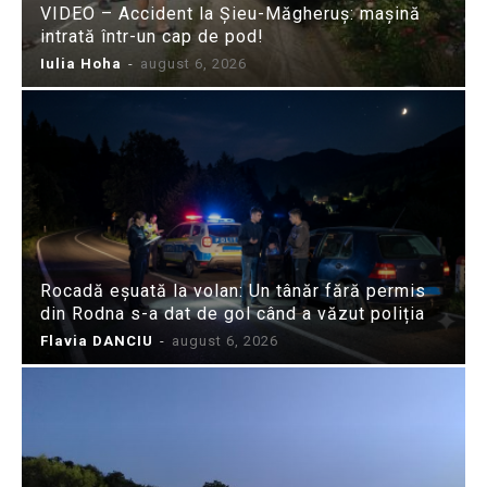
VIDEO – Accident la Șieu-Măgheruș: mașină
intrată într-un cap de pod!
Iulia Hoha
-
august 6, 2026
Rocadă eșuată la volan: Un tânăr fără permis
din Rodna s-a dat de gol când a văzut poliția
Flavia DANCIU
-
august 6, 2026