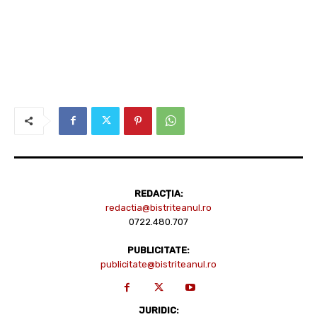
REDACȚIA:
redactia@bistriteanul.ro
0722.480.707
PUBLICITATE:
publicitate@bistriteanul.ro
JURIDIC: