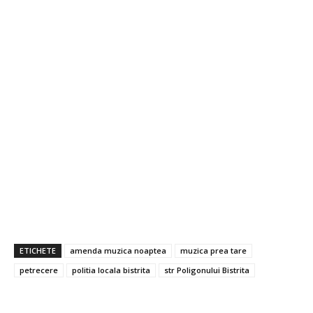
ETICHETE
amenda muzica noaptea
muzica prea tare
petrecere
politia locala bistrita
str Poligonului Bistrita