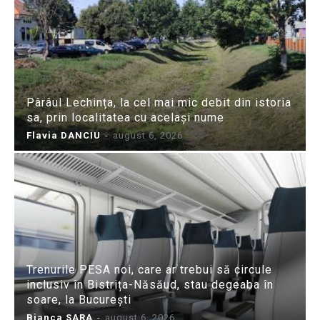
Pârâul Lechința, la cel mai mic debit din istoria
sa, prin localitatea cu același nume
Flavia DANCIU
-
august 6, 2026
Trenurile PESA noi, care ar trebui să circule
inclusiv în Bistrița-Năsăud, stau degeaba în
soare, la București
Bianca SARA
-
august 6, 2026