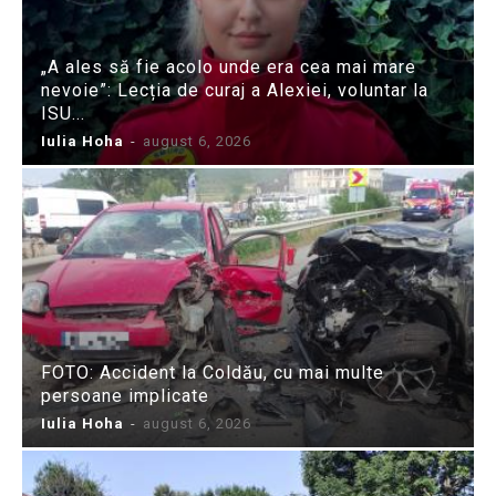
„A ales să fie acolo unde era cea mai mare
nevoie”: Lecția de curaj a Alexiei, voluntar la
ISU...
Iulia Hoha
-
august 6, 2026
FOTO: Accident la Coldău, cu mai multe
persoane implicate
Iulia Hoha
-
august 6, 2026