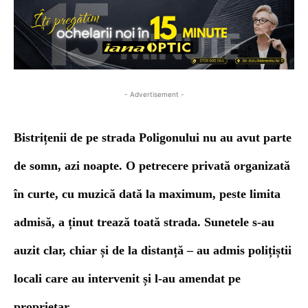
- Advertisement -
Bistrițenii de pe strada Poligonului nu au avut parte
de somn, azi noapte.
O petrecere privată organizată
în curte, cu muzică
dată la maximum, peste limita
admisă,
a ținut trează toată strada.
S
unet
ele
s-
au
auzit
clar, chiar și de la distanță –
au admis polițiștii
locali care au intervenit și l-au amendat pe
proprietar.