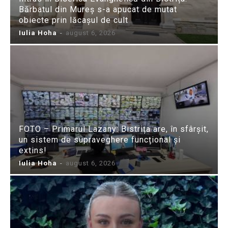
Bărbatul din Mureș s-a apucat de mutat
obiecte prin lăcașul de cult
Iulia Hoha
-
august 6, 2026
FOTO – Primarul Lazany: Bistrița are, în sfârșit,
un sistem de supraveghere funcțional și
extins!
Iulia Hoha
-
august 6, 2026