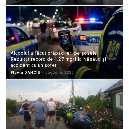
Alcoolul a făcut prăpăd ieri pe șosele:
Rezultat record de 1,27 mg/l la Năsăud și
accident cu un șofer...
Flavia DANCIU
-
august 6, 2026