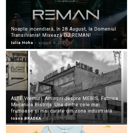
Noapte incendiară, în 28 August, la Domeniul
Transilvania! Mixează DJ REMAN!
Iulia Hoha
-
august 8, 2026
ALTE Vremuri. Amintiri despre MEBIS, Fabrica
Mecanica Bistrița: Una dintre cele mai
frumoase și mai curate din zona industrială:...
Ioana BRADEA
-
august 8, 2026