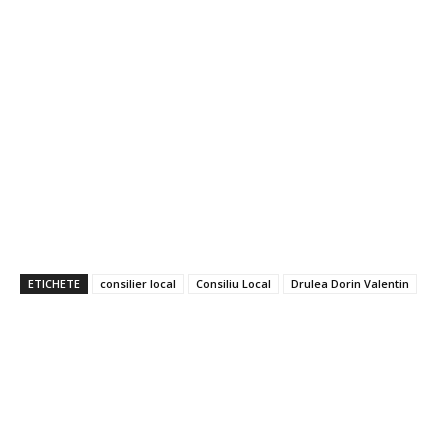
ETICHETE
consilier local
Consiliu Local
Drulea Dorin Valentin