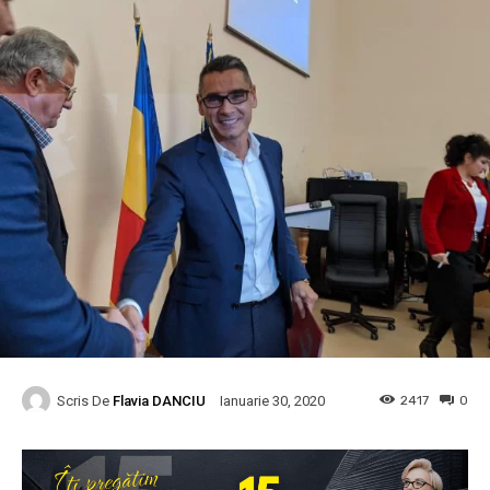
Scris De
Flavia DANCIU
2417
0
Ianuarie 30, 2020