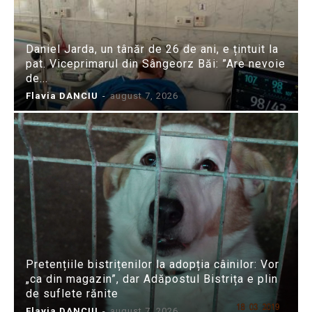
Daniel Jarda, un tânăr de 26 de ani, e țintuit la
pat. Viceprimarul din Sângeorz Băi: ”Are nevoie
de...
Flavia DANCIU
-
august 7, 2026
Pretențiile bistrițenilor la adopția câinilor: Vor
„ca din magazin”, dar Adăpostul Bistrița e plin
de suflete rănite
Flavia DANCIU
-
august 7, 2026