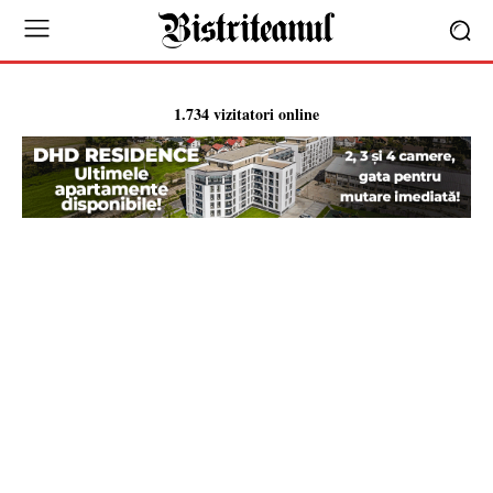
1.734 vizitatori online