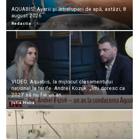
AQUABIS: Avarii și întreruperi de apă, astăzi, 8
august 2026
Redactia
-
august 8, 2026
VIDEO: Aquabis, la mijlocul clasamentului
național la tarife. Andrei Kozuk: „Îmi doresc ca
2027 să nu fie un an...
Iulia Hoha
-
august 8, 2026