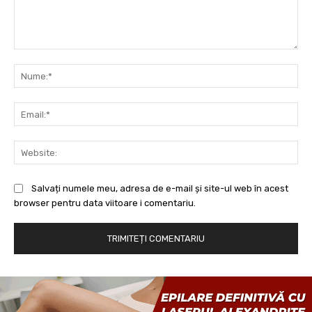
Comentariu:
Nu
Ema
Web
Salvați numele meu, adresa de e-mail și site-ul web în acest
browser pentru data viitoare i comentariu.