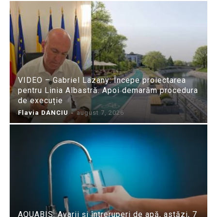
VIDEO – Gabriel Lazany: Începe proiectarea
pentru Linia Albastră. Apoi demarăm procedura
de execuție
Flavia DANCIU
-
august 7, 2026
AQUABIS: Avarii și întreruperi de apă, astăzi, 7