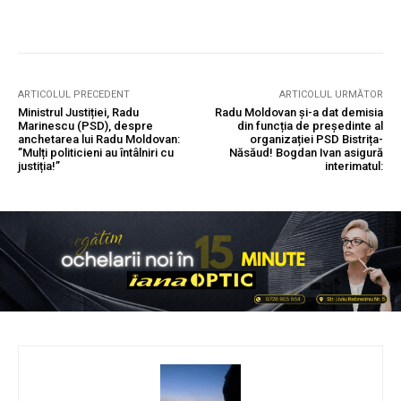
ARTICOLUL PRECEDENT
ARTICOLUL URMĂTOR
Ministrul Justiției, Radu
Radu Moldovan și-a dat demisia
Marinescu (PSD), despre
din funcția de președinte al
anchetarea lui Radu Moldovan:
organizației PSD Bistrița-
”Mulți politicieni au întâlniri cu
Năsăud! Bogdan Ivan asigură
justiția!”
interimatul: