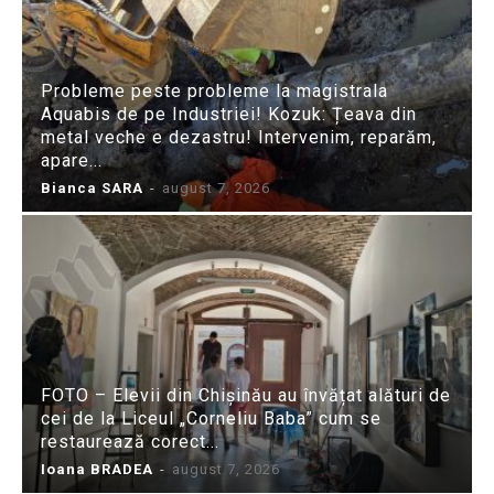
Probleme peste probleme la magistrala
Aquabis de pe Industriei! Kozuk: Țeava din
metal veche e dezastru! Intervenim, reparăm,
apare...
Bianca SARA
-
august 7, 2026
FOTO – Elevii din Chișinău au învățat alături de
cei de la Liceul „Corneliu Baba” cum se
restaurează corect...
Ioana BRADEA
-
august 7, 2026