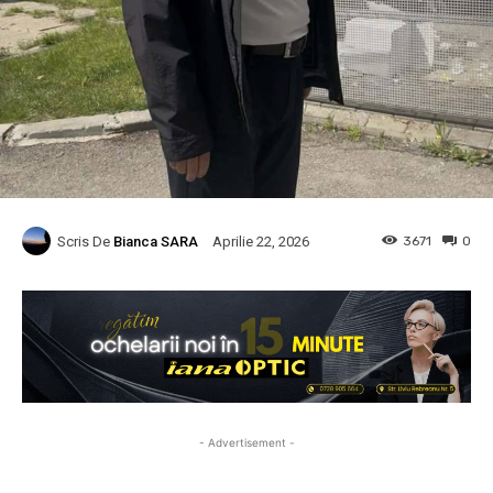
Scris De
Bianca SARA
3671
0
Aprilie 22, 2026
- Advertisement -