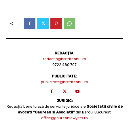
REDACȚIA:
redactia@bistriteanul.ro
0722.480.707
PUBLICITATE:
publicitate@bistriteanul.ro
JURIDIC:
Redacția beneficiază de serviciile juridice ale
Societatii civile de
avocati “Gaurean si Asociatii”
din Baroul Bucuresti
office@gaureanlawyers.ro