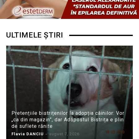
ULTIMELE ȘTIRI
Pretențiile bistrițenilor la adopția câinilor: Vor
„ca din magazin”, dar Adăpostul Bistrița e plin
de suflete rănite
Flavia DANCIU
-
august 7, 2026