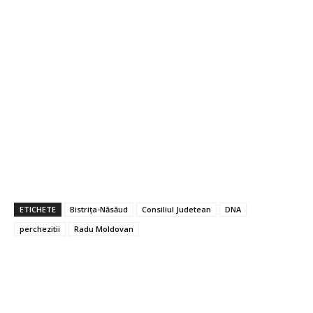
ETICHETE
Bistrița-Năsăud
Consiliul Judetean
DNA
perchezitii
Radu Moldovan