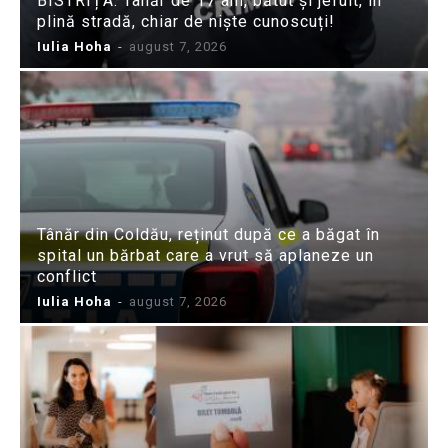
BISTRIȚA: Tânăr de 17 ani, bătut și jefuit, în
plină stradă, chiar de niște cunoscuți!
Iulia Hoha
-
august 7, 2026
Tânăr din Coldău, reținut după ce a băgat în
spital un bărbat care a vrut să aplaneze un
conflict
Iulia Hoha
-
august 7, 2026