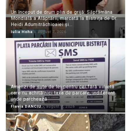
Un început de drum plin de grijă: Săptămâna
Mondială a Alăptării, marcată la Bistrița de Dr.
Heidi Adumitrăchioaiei și...
Iulia Hoha
-
august 7, 2026
Amenzi de sute de lei pentru cei fără vinietă
care nu achită nici taxa de parcare, indiferent
unde parchează
Flavia DANCIU
-
august 7, 2026