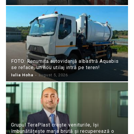
FOTO: Renumita autovidanjă albastră Aquabis
se reface, un nou utilaj intră pe teren!
Iulia Hoha
-
august 5, 2026
Grupul TeraPlast crește veniturile, își
îmbunătățește marja brută și recuperează o