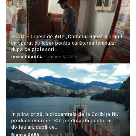
FOTO – Liceul de Arte „Corneliu Baba” a primit
un aparat cu laser pentru curățarea lemnului
după ce profesorii...
Ioana BRADEA
-
august 5, 2026
În plină criză, hidrocentrala de la Colibița NU
produce energie! Stă pe dreapta pentru al
doilea an, după ce...
Bianca SARA
-
august 5, 2026