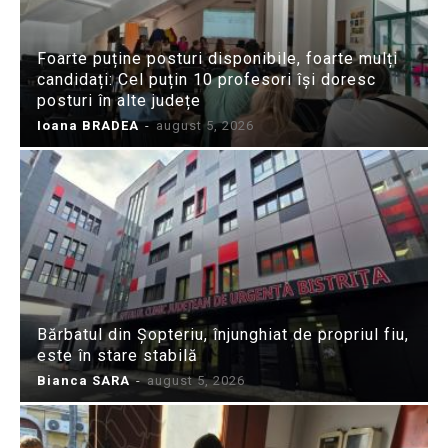
Foarte puține posturi disponibile, foarte mulți
candidați: Cel puțin 10 profesori își doresc
posturi în alte județe
Ioana BRADEA
-
august 5, 2026
Bărbatul din Șopteriu, înjunghiat de propriul fiu,
este în stare stabilă
Bianca SARA
-
august 5, 2026