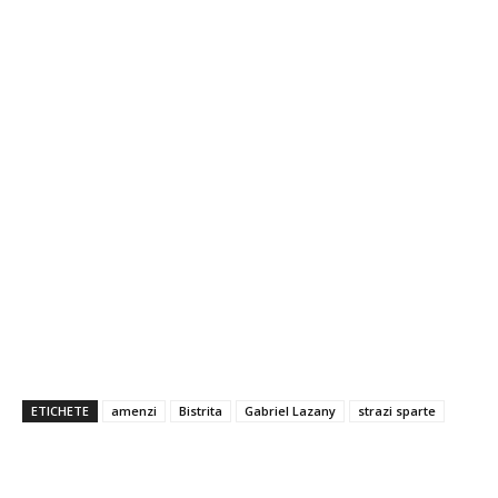
ETICHETE
amenzi
Bistrita
Gabriel Lazany
strazi sparte