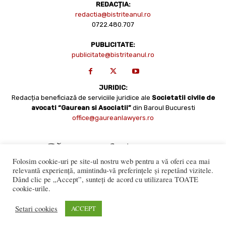
REDACȚIA:
redactia@bistriteanul.ro
0722.480.707
PUBLICITATE:
publicitate@bistriteanul.ro
JURIDIC:
Redacția beneficiază de serviciile juridice ale
Societatii civile de
avocati “Gaurean si Asociatii”
din Baroul Bucuresti
office@gaureanlawyers.ro
Folosim cookie-uri pe site-ul nostru web pentru a vă oferi cea mai
relevantă experiență, amintindu-vă preferințele și repetând vizitele.
Dând clic pe „Accept”, sunteți de acord cu utilizarea TOATE
cookie-urile.
Reproducerea totală sau parțială a materialelor este permisă
numai cu acordul expres al Bistriteanul.Ro. © Copyright 2008 -
Setari cookies
ACCEPT
2021 Bistrițeanul.ro
Made with ♥ by
201.ro