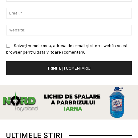
Ema
Web
Salvați numele meu, adresa de e-mail și site-ul web în acest
browser pentru data viitoare i comentariu.
ULTIMELE ȘTIRI