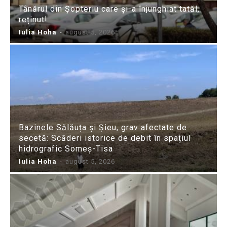
Tânărul din Șopteriu care și-a înjunghiat tatăl,
reținut!
Iulia Hoha
-
august 5, 2026
Bazinele Sălăuța și Șieu, grav afectate de
secetă: Scăderi istorice de debit în spațiul
hidrografic Someș-Tisa
Iulia Hoha
-
august 5, 2026