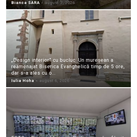
Bianca SARA
-
august 7, 2026
„Design interior” cu bucluc: Un mureșean a
reamenajat Biserica Evanghelică timp de 5 ore,
dar s-a ales cu o...
Iulia Hoha
-
august 6, 2026