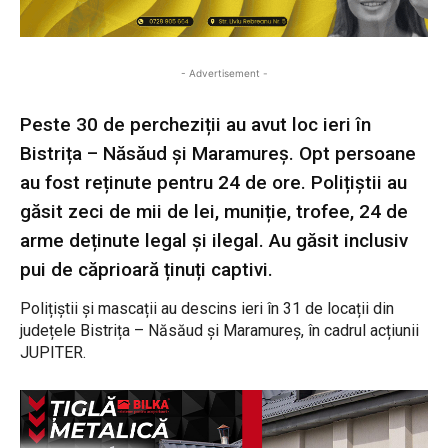
- Advertisement -
Peste 30 de percheziții au avut loc ieri în
Bistrița – Năsăud și Maramureș. Opt persoane
au fost reținute pentru 24 de ore. Polițiștii au
găsit zeci de mii de lei, muniție, trofee, 24 de
arme deținute legal și ilegal. Au găsit inclusiv
pui de căprioară ținuți captivi.
Polițiștii și mascații au descins ieri în 31 de locații din
județele Bistrița – Năsăud și Maramureș, în cadrul acțiunii
JUPITER.