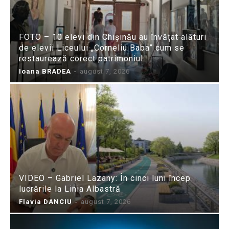
FOTO – 10 elevi din Chișinău au învățat alături
de elevii Liceului „Corneliu Baba” cum se
restaurează corect patrimoniul
Ioana BRADEA
-
august 7, 2026
VIDEO – Gabriel Lazany: În cinci luni încep
lucrările la Linia Albastră
Flavia DANCIU
-
august 7, 2026