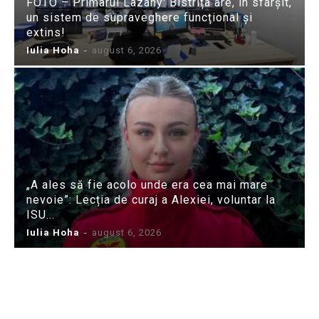
FOTO – Primarul Lazany: Bistrița are, în sfârșit,
un sistem de supraveghere funcțional și
extins!
Iulia Hoha
-
august 6, 2026
„A ales să fie acolo unde era cea mai mare
nevoie”: Lecția de curaj a Alexiei, voluntar la
ISU...
Iulia Hoha
-
august 6, 2026