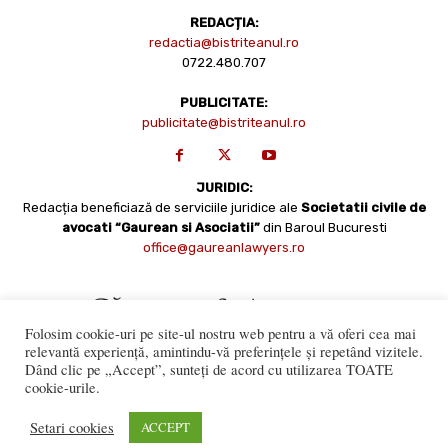
REDACȚIA:
redactia@bistriteanul.ro
0722.480.707
PUBLICITATE:
publicitate@bistriteanul.ro
JURIDIC:
Redacția beneficiază de serviciile juridice ale
Societatii civile de
avocati “Gaurean si Asociatii”
din Baroul Bucuresti
office@gaureanlawyers.ro
Folosim cookie-uri pe site-ul nostru web pentru a vă oferi cea mai
relevantă experiență, amintindu-vă preferințele și repetând vizitele.
Dând clic pe „Accept”, sunteți de acord cu utilizarea TOATE
cookie-urile.
Reproducerea totală sau parțială a materialelor este permisă
numai cu acordul expres al Bistriteanul.Ro. © Copyright 2008 -
Setari cookies
ACCEPT
2021 Bistrițeanul.ro