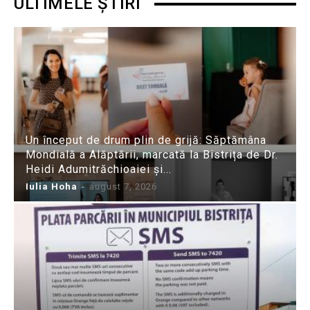
ULTIMELE ȘTIRI
Un început de drum plin de grijă: Săptămâna
Mondială a Alăptării, marcată la Bistrița de Dr.
Heidi Adumitrăchioaiei și...
Iulia Hoha
-
august 7, 2026