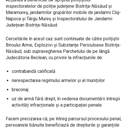
inspectoratelor de poliție județene Bistrița-Năsăud și
Maramureș, jandarmilor grupărilor mobile de jandarmi Cluj-
Napoca și Târgu Mureș și Inspectoratului de Jandarmi
Județean Bistrița-Năsăud.
Cercetările în acest caz sunt continuate de către polițiștii
Biroului Arme, Explozivi și Substanțe Periculoase Bistrița-
Năsăud, sub supravegherea Parchetului de pe lângă
Judecătoria Beclean, cu privire la infracțiunile de:
contrabandă calificată
nerespectarea regimului armelor și al munițiilor
braconaj
uz de armă fără drept, în vederea documentării întregii
activități infracționale și a participației penale.
Facem precizarea că, pe întreg parcursul procesului penal,
persoanele bănuite beneficiază de drepturile și garanțiile