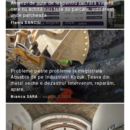
Amenzi de sute de lei pentru cei fără vinietă
care nu achită nici taxa de parcare, indiferent
unde parchează
Flavia DANCIU
-
august 7, 2026
Probleme peste probleme la magistrala
Aquabis de pe Industriei! Kozuk: Țeava din
metal veche e dezastru! Intervenim, reparăm,
apare...
Bianca SARA
-
august 7, 2026