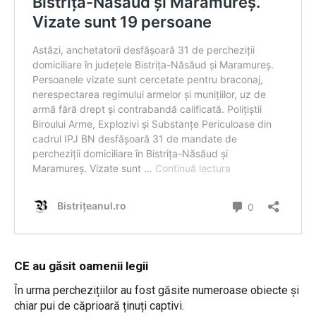
CE au găsit oamenii legii
În urma perchezițiilor au fost găsite numeroase obiecte și
chiar pui de căprioară ținuți captivi.