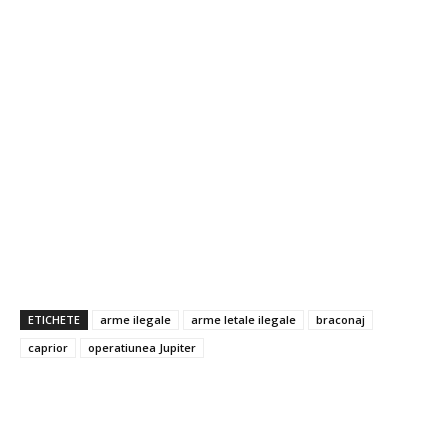
ETICHETE
arme ilegale
arme letale ilegale
braconaj
caprior
operatiunea Jupiter