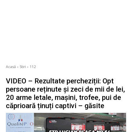
Acasă
Stiri
112
VIDEO – Rezultate percheziții: Opt
persoane reținute și zeci de mii de lei,
20 arme letale, mașini, trofee, pui de
căprioară ținuți captivi – găsite