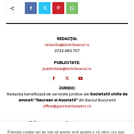
REDACȚIA:
redactia@bistriteanul.ro
0722.480.707
PUBLICITATE:
publicitate@bistriteanul.ro
JURIDIC:
Redacția beneficiază de serviciile juridice ale
Societatii civile de
avocati “Gaurean si Asociatii”
din Baroul Bucuresti
office@gaureanlawyers.ro
Folosim cookie-uri pe site-ul nostru web pentru a vă oferi cea mai