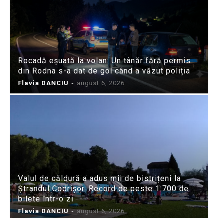
Rocadă eșuată la volan: Un tânăr fără permis
din Rodna s-a dat de gol când a văzut poliția
Flavia DANCIU
-
august 6, 2026
Valul de căldură a adus mii de bistrițeni la
Ștrandul Codrișor. Record de peste 1.700 de
bilete într-o zi
Flavia DANCIU
-
august 6, 2026