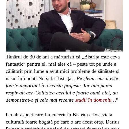
Tânărul de 30 de ani a mărturisit că „Bistrița este ceva
fantastic” pentru el, mai ales că – peste tot pe unde a
călătorit prin lume a avut mici probleme de sănătate și
nasul înfundat. Nu și la Bistrița: „
Pe șleau, nasul este
foarte important în această profesie. Iar aici parcă
respir alt aer. Calitatea aerului e foarte bună aici, au
demonstrat-o și cele mai recente
studii în domeniu
…
”
Un alt aspect care l-a cucerit în Bistrița a fost viața
culturală foarte bogată pe care o are acest oraș. Darius
Pripon a amintit de nucleul de oameni frumoși pe care