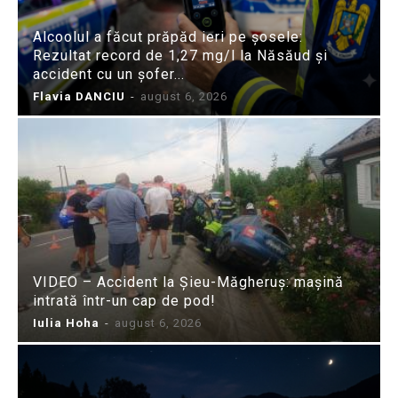
Alcoolul a făcut prăpăd ieri pe șosele:
Rezultat record de 1,27 mg/l la Năsăud și
accident cu un șofer...
Flavia DANCIU
-
august 6, 2026
VIDEO – Accident la Șieu-Măgheruș: mașină
intrată într-un cap de pod!
Iulia Hoha
-
august 6, 2026