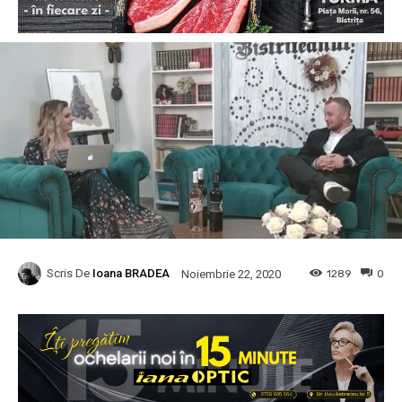
Scris De
Ioana BRADEA
1289
0
Noiembrie 22, 2020