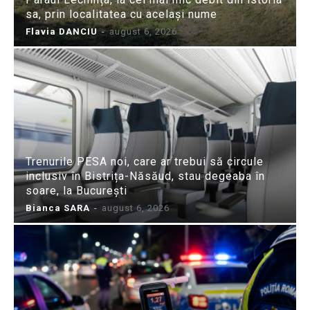
sa, prin localitatea cu același nume
Flavia DANCIU
-
august 6, 2026
Trenurile PESA noi, care ar trebui să circule
inclusiv în Bistrița-Năsăud, stau degeaba în
soare, la București
Bianca SARA
-
august 6, 2026