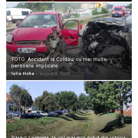
FOTO: Accident la Coldău, cu mai multe
persoane implicate
Iulia Hoha
-
august 6, 2026
Pârâul Lechința, la cel mai mic debit din istoria