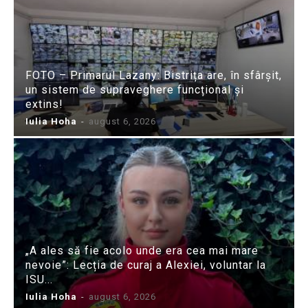
FOTO – Primarul Lazany: Bistrița are, în sfârșit,
un sistem de supraveghere funcțional și
extins!
Iulia Hoha
-
august 6, 2026
„A ales să fie acolo unde era cea mai mare
nevoie”: Lecția de curaj a Alexiei, voluntar la
ISU...
Iulia Hoha
-
august 6, 2026