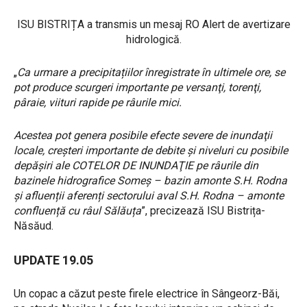
ISU BISTRIȚA a transmis un mesaj RO Alert de avertizare
hidrologică.
„
Ca urmare a precipitațiilor înregistrate în ultimele ore, se
pot produce scurgeri importante pe versanţi, torenţi,
pâraie, viituri rapide pe râurile mici.
Acestea pot genera posibile efecte severe de inundaţii
locale, creşteri importante de debite şi niveluri cu posibile
depăşiri ale COTELOR DE INUNDAŢIE pe râurile din
bazinele hidrografice Someș – bazin amonte S.H. Rodna
și afluenții aferenți sectorului aval S.H. Rodna – amonte
confluență cu râul Sălăuța
”, precizează ISU Bistrița-
Năsăud.
UPDATE 19.05
Un copac a căzut peste firele electrice în Sângeorz-Băi,