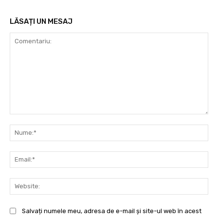
LĂSAȚI UN MESAJ
Comentariu:
Nu
Ema
Web
Salvați numele meu, adresa de e-mail și site-ul web în acest