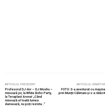
ARTICOLUL PRECEDENT
ARTICOLUL URMĂTOR
Profesorul DJ-ilor – DJ Moshu –
FOTO: S-a aventurat cu mașina
mixează joi, la White Boho Party,
prin Munții Călimani și s-a rătăcit
la Teraplast Arena! „Când
mixează el toată lumea
dansează, nu poți rezista…”