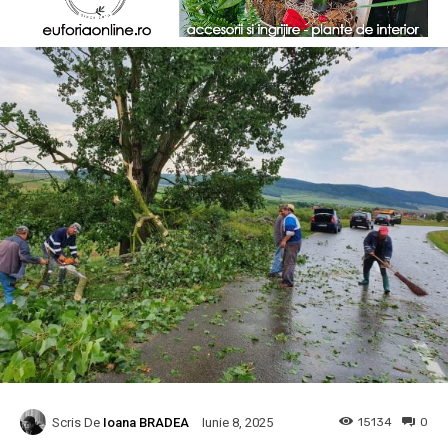
Scris De
Ioana BRADEA
15134
0
Iunie 8, 2025