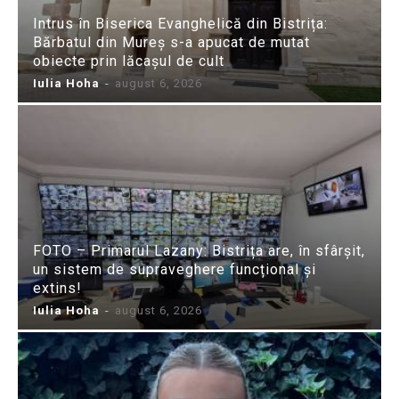
Intrus în Biserica Evanghelică din Bistrița:
Bărbatul din Mureș s-a apucat de mutat
obiecte prin lăcașul de cult
Iulia Hoha
-
august 6, 2026
FOTO – Primarul Lazany: Bistrița are, în sfârșit,
un sistem de supraveghere funcțional și
extins!
Iulia Hoha
-
august 6, 2026