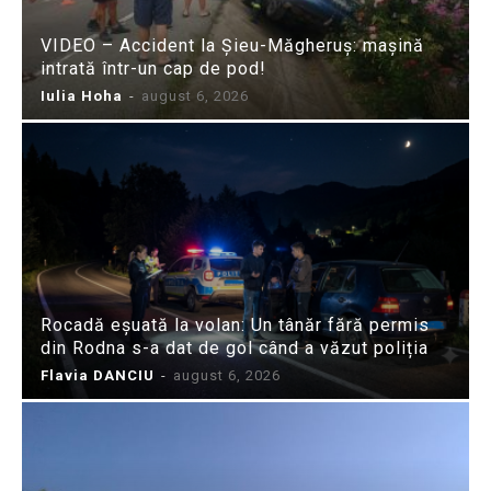
VIDEO – Accident la Șieu-Măgheruș: mașină
intrată într-un cap de pod!
Iulia Hoha
-
august 6, 2026
Rocadă eșuată la volan: Un tânăr fără permis
din Rodna s-a dat de gol când a văzut poliția
Flavia DANCIU
-
august 6, 2026