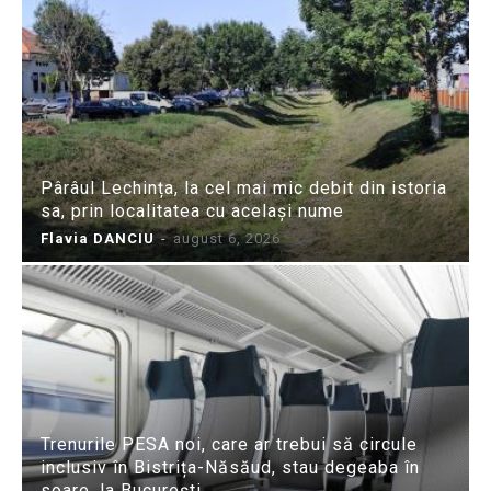
Pârâul Lechința, la cel mai mic debit din istoria
sa, prin localitatea cu același nume
Flavia DANCIU
-
august 6, 2026
Trenurile PESA noi, care ar trebui să circule
inclusiv în Bistrița-Năsăud, stau degeaba în
soare, la București