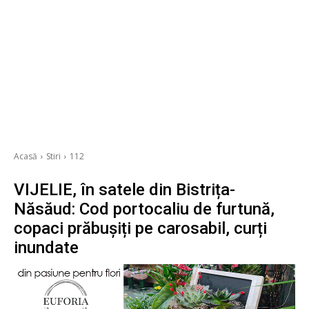
Acasă
Stiri
112
VIJELIE, în satele din Bistrița-
Năsăud: Cod portocaliu de furtună,
copaci prăbușiți pe carosabil, curți
inundate