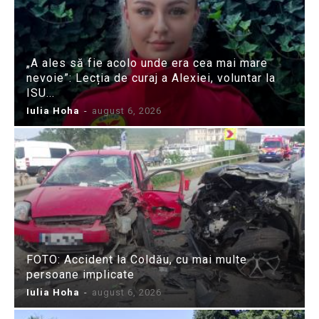
„A ales să fie acolo unde era cea mai mare
nevoie”: Lecția de curaj a Alexiei, voluntar la
ISU...
Iulia Hoha
-
august 6, 2026
FOTO: Accident la Coldău, cu mai multe
persoane implicate
Iulia Hoha
-
august 6, 2026