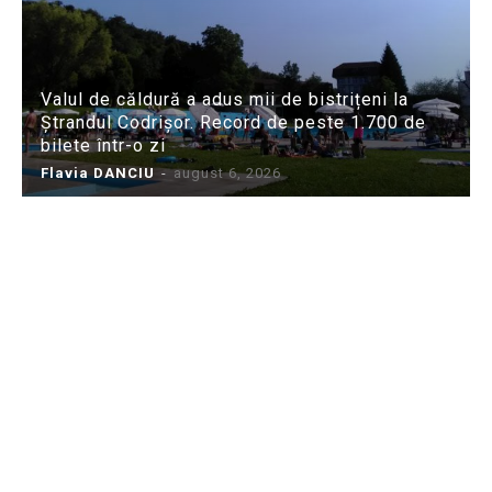
Valul de căldură a adus mii de bistrițeni la
Ștrandul Codrișor. Record de peste 1.700 de
bilete într-o zi
Flavia DANCIU
-
august 6, 2026