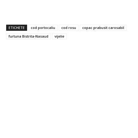
ETICHETE
cod portocaliu
cod rosu
copac prabusit carosabil
furtuna Bistrita-Nasaud
vijelie