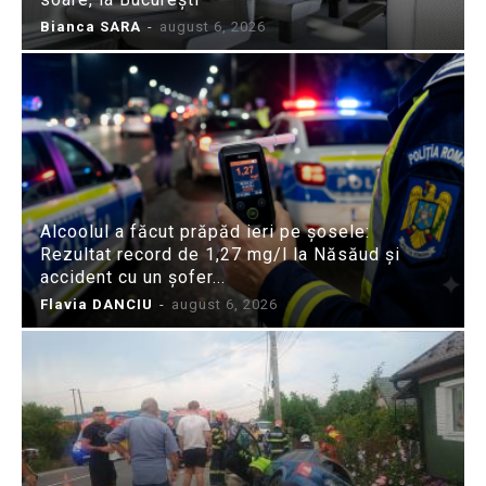
Bianca SARA
-
august 6, 2026
Alcoolul a făcut prăpăd ieri pe șosele:
Rezultat record de 1,27 mg/l la Năsăud și
accident cu un șofer...
Flavia DANCIU
-
august 6, 2026